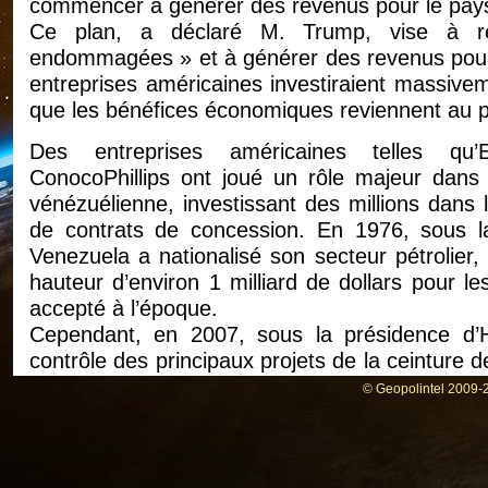
commencer à générer des revenus pour le pays »
Ce plan, a déclaré M. Trump, vise à rép
endommagées » et à générer des revenus pour 
entreprises américaines investiraient massiveme
que les bénéfices économiques reviennent au pe
Des entreprises américaines telles qu’
ConocoPhillips ont joué un rôle majeur dans l
vénézuélienne, investissant des millions dans l
de contrats de concession. En 1976, sous l
Venezuela a nationalisé son secteur pétrolier,
hauteur d’environ 1 milliard de dollars pour le
accepté à l’époque.
Cependant, en 2007, sous la présidence d’
contrôle des principaux projets de la ceinture
affectant les participations détenues par Exxon
© Geopolintel 2009-2
Cela a conduit à un arbitrage international dan
dollars en 2014, et ConocoPhillips a poursuivi
supplémentaires.