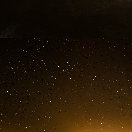
Trump et ses principaux conseillers, tels que
prises en 2007 de « plus grand vol de ri
enregistré » dans l’histoire du pays. « Ils o
longtemps. Et nous voulons le récupérer. Ils l’on
lors d’une récente conférence de presse.
Avant l’annonce de mardi, le président Tr
pétroliers vénézuéliens sanctionnés qui opéraie
qui déploient souvent de faux pavillons et de fa
Les États-Unis avaient saisi plusieurs navire
dizaines d’autres restaient bloqués dans les po
Trending Politics News