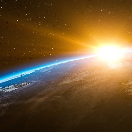
demandé au gouvernement de mettre en pl
proposant la remise en œuvre d’un bouclier ta
crédit d’impôt exceptionnel « énergie ». Sans ré
Autre motif d’inquiétude pour les agriculteurs :
liée à la guerre au Moyen-Orient. En dehors du 
également le siège de la production d’environ 
le monde. Or dans plusieurs pays du Golfe,
d’urée, ingrédients indispensables à la fabrica
compter que le transport, comme celui des hy
mécanique : dans ce secteur aussi, les prix s’
des semis est en cours. Les marchés, qui antic
par manque d’engrais, ont déjà réagi : les prix
sont déjà en hausse depuis quelques jours. Cet
budget des agriculteurs, fait craindre à bien
alimentaires notamment dans les pays les plus 