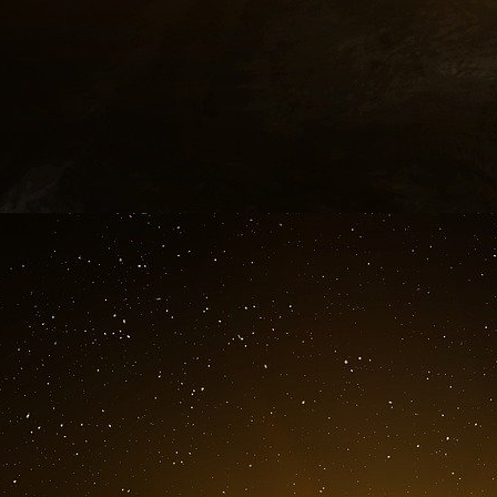
ceux-là, une hausse « de 5 à 10 % » de la fact
ce que le ministère relativise en expliquant qu
chauffages. L’impact ne serait donc de « quelq
ira pas de même pour les collectivités qui ne 
notamment les plus grandes d’entre elles), p
représenterait un coût supplémentaire très impo
Le gouvernement n’envisage aucunement, pour l
tarifaire » comme cela avait été le cas lors de
avoir de visibilité sur la durée du conflit. Il e
déclaré ce matin la porte-parole du gouvernem
Bregeon.
L’agriculture frappée de plein fouet
Cette crise est également un nouveau coup dur
elle intervient à une période de sortie d’hiver,
GNR (gasoil non routier) a augmenté la semai
grève les coûts de production notamment po