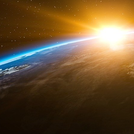
ralentir cette hausse dans les jours, voire le
brut va, elle, se répercuter sur les prix à 
mesure où de très gros exportateurs de pétr
incapables d’acheminer leur production par bat
saturées, des pays comme l’Irak ont annoncé 
de 70 %.
Les niveaux du prix du pétrole n’atteignen
l’invasion de l’Ukraine par la Russie (150 dolla
ce niveau soit atteint rapidement.
Impact plus « modéré » pour le gaz
Autre carburant dont le prix s’envole, avec de
er
pour les particuliers : le fioul. Entre le 1
mars
litres de fioul est passé de 1 181 à 1 634 euro
Quant au prix du gaz, s’il augmente aussi rap
en fin de semaine dernière, que les conséqu
sentir pour les particuliers avant le mois de
qui n’ont pas souscrit à une offre à prix fixe