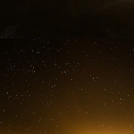
que les voitures individuelles, fonctionnent a
mouvements spéculatifs sur le gazole sont
l’essence.
Ces hausses de prix relèvent pourtant dava
distributeurs plutôt que des conséquences rée
effet, il s’écoule en moyenne 45 jours entre l
distribution de l’essence dans les stations-s
les stations a donc été achetée plus d’un mois
Le Premier ministre, Sébastien Lecornu, a d
pratiques abusives » et annoncé un plan de co
service (qui sont au nombre de 10 000 dans le 
Tout laisse pourtant à penser que la hauss
durable : c’est en effet maintenant que le prix 
du fait du blocage du détroit d’Ormuz et d
traitement des hydrocarbures, tant en Iran qu
des prix du baril est littéralement exponentielle
coté à 70 dollars ; ce matin, il dépasse les 10