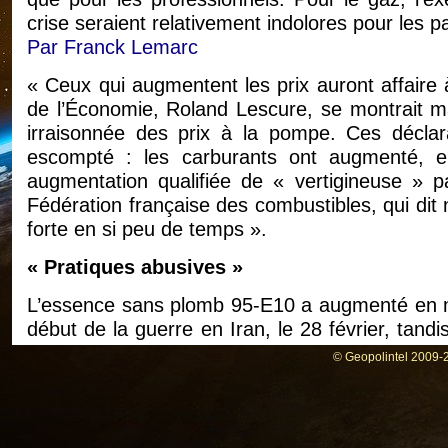
crise seraient relativement indolores pour les par
Par Franck Lemarc
« Ceux qui augmentent les prix auront affaire 
de l’Économie, Roland Lescure, se montrait ma
irraisonnée des prix à la pompe. Ces déclara
escompté : les carburants ont augmenté,
augmentation qualifiée de « vertigineuse » pa
Fédération française des combustibles, qui dit
forte en si peu de temps ».
« Pratiques abusives »
L’essence sans plomb 95-E10 a augmenté en mo
début de la guerre en Iran, le 28 février, tand
passant dans de nombreuses stations au-delà de
© Geopolintel 2009-2
effet beaucoup plus réactif aux crises, tout
de ce carburant est nettement plus importante 
les flottes de camions et de navires, qui cons