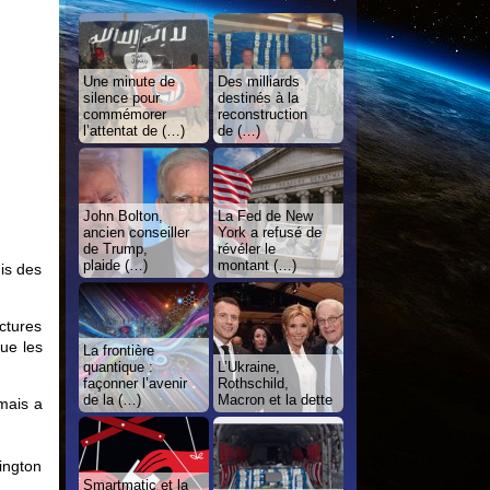
Une minute de
Des milliards
silence pour
destinés à la
commémorer
reconstruction
l’attentat de (…)
de (…)
John Bolton,
La Fed de New
ancien conseiller
York a refusé de
de Trump,
révéler le
plaide (…)
montant (…)
uis des
ctures
ue les
La frontière
quantique :
L’Ukraine,
façonner l’avenir
Rothschild,
de la (…)
Macron et la dette
mais a
ington
Smartmatic et la