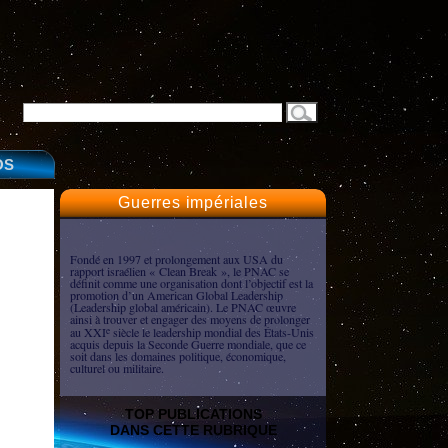
OS
Guerres impériales
Fondé en 1997 et prolongement aux USA du
rapport israélien « Clean Break », le PNAC se
définit comme une organisation dont l’objectif est la
promotion d’un American Global Leadership
(Leadership global américain). Le PNAC œuvre
ainsi à trouver et engager des moyens de prolonger
au XXI
siècle le leadership mondial des États-Unis
e
acquis depuis la Seconde Guerre mondiale, que ce
soit dans les domaines politique, économique,
culturel ou militaire.
TOP PUBLICATIONS
DANS CETTE RUBRIQUE