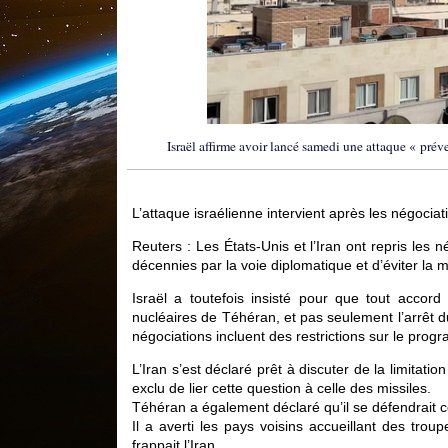
Israël affirme avoir lancé samedi une attaque « préve
L’attaque israélienne intervient après les négociati
Reuters : Les États-Unis et l’Iran ont repris les 
décennies par la voie diplomatique et d’éviter la m
Israël a toutefois insisté pour que tout accord 
nucléaires de Téhéran, et pas seulement l’arrêt d
négociations incluent des restrictions sur le progr
L’Iran s’est déclaré prêt à discuter de la limita
exclu de lier cette question à celle des missiles.
Téhéran a également déclaré qu’il se défendrait c
Il a averti les pays voisins accueillant des trou
frappait l’Iran.