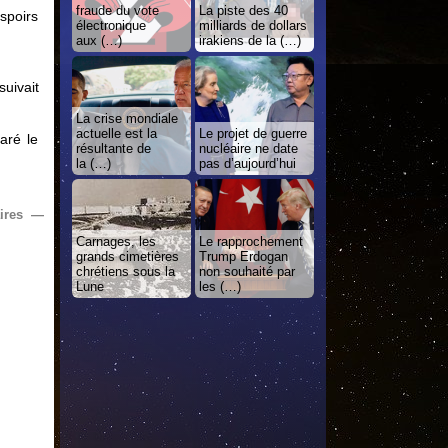
fraude du vote
La piste des 40
spoirs
électronique
milliards de dollars
aux (…)
irakiens de la (…)
suivait
La crise mondiale
actuelle est la
Le projet de guerre
aré le
résultante de
nucléaire ne date
la (…)
pas d’aujourd’hui
ires —
Carnages, les
Le rapprochement
grands cimetières
Trump Erdogan
chrétiens sous la
non souhaité par
Lune
les (…)