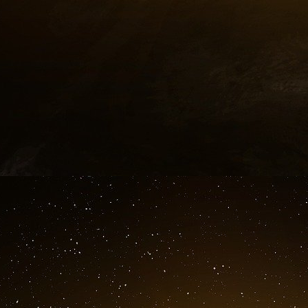
lui, un rôle capital dans leur pays (business, pol
relations de nos deux pays. Après quoi, les 
toutes les questions d’intérêt commun.
Ce jury a-t-il su flairer les leaders présents 
Dans tous les domaines, il réussit à détecter le
par exemple, Alain Juppé a fait partie des prem
l’a été en 1983. Bill Clinton en 1984. Et Fr
possible que, dans dix-huit mois, les préside
d’ex-Young Leaders de la fondation !
Y a-t-il des “limiers” particulièrement affûtés 
quasi-inconnus ?
De part et d’autre de l’Atlantique, ils ont ce t
professeur à Princeton, spécialiste des relatio
Pendant vingt ans, il a été une pièce maîtresse 
On s’étonne de ne pas voir Laurent Fabius 
Il avait été détecté. Mais, en 1984, à 37 ans, il 
pour concourir !