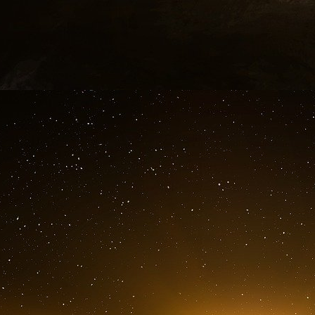
Contact presse : clojea@gmail.com 11O page
Claude Janvier. Écrivain, essayiste, chroniqueur
dans le monde de l’oligarchie financière mondia
Européen, sur la menace de l’OTAN, sur le co
Proche-Orient et la géopolitique internationale.
Depuis une vingtaine d’années, il fouille, dét
n’hésite pas à se rendre sur des lieux de con
mettre à jour les véritables informations, de le
la puissance néfaste et les mensonges des mé
Connu pour ses « coups de gueule », il inte
médias libres sur le web, tels que Géopoliti
https://x.com/JANVIERClaude1
, anime l’émis
chaîne YouTube Divergence Politique, 
Mondialisation.ca, Crash de Bug, les Moutons E
François Lagarde. Diplômé d’une école de co
l’analyse détaillée de la gestion des deniers pub