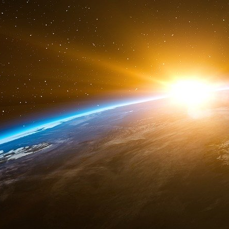
autour de 75 tables. Grâce aux prestigieux sp
of America, Bloomberg, Axa et les autres, « l
programmes de la fondation », précise son prés
e
Paris Match. Vous célébrez le 40
anniversa
un moment clé pour les relations des deux 
Jean-Luc Allavena. Rappelez-vous, dans les an
du “french bashing” aux Etats-Unis et de l’an
choc pétrolier, de prédominance du dollar et 
tant nos opinions que nos intérêts conve
travaillent en étroite collaboration sur tous les
sûr, dans la lutte antiterroriste.
« Alain Juppé a fait partie des premiers Young
En quoi votre fondation a-t-elle pris sa p
franco-américaines ?
Elle y a apporté sa petite pierre avec n
Leaders”. Chaque année depuis 1981, après avo
jury sélectionne dix Français et dix Américains