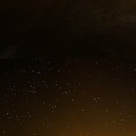
« La fondation repère les leader
Foundation
15/12/2015
C’est au château de Versailles que 750 conviv
de la fondation placée sous le signe de l’amitié
En 1975, le projet d’une French-American Fou
suivante à Washington par les deux présidents
A l’époque, les relations franco-américaines so
prioritaire de les réchauffer. Quarante ans p
fondation, Jean-Luc Allavena, « nos relations 
bonnes ». C’est donc dans une atmosphère des
château de Versailles, le dîner de gala du 