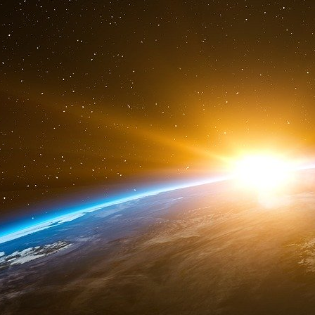
On ne voit pas un seul politique dans la pr
Il est exact que nous avons eu du mal à e
davantage diversifié les personnalités en 2
Frédéric Mazzella, patron fondateur de Bl
e
présidente du Club XXI
siècle.
Paris Match