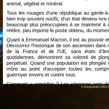
animal, végétal et minéral.
Tous les rouages d’une république au garde-à-
bien trop souvent nocifs, d’un état devenu ivre
beaucoup plus préoccupées à se maintenir à de
réélire, peu importe le poste obtenu, du mome
Quant à Emmanuel Macron, il est au pouvoir et i
Découvrez l’historique de son ascension dans n
de la France et de l’UE, sans états d’âme
quotidiennes, démontrent sa volonté de plon
perpétuel. Quand une population est plongée da
mûre au point d’accepter toutes les compro
guerroyer envers et contre tous.
Comment y remédier ? Les réponses sont dans
© Geopolintel 2009-2
même quand vous l’aurez terminé.
Disponible chez « The Book Edition », en com
https://www.thebookedition.com/fr/l...
;