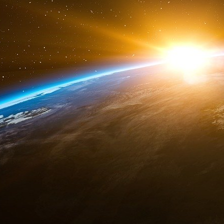
de gauche, du centre ou de droite. Choqué par le
s’est mobilisé pour dénoncer haut et fort le s
dirigeantes ou mandatées, cherchant à sensibi
leurs manœuvres déplorables. Témoin des effet
fonds de pension et des banques internationa
travers ses écrits, à mettre en garde un large 
qui gangrènent profondément la société frança