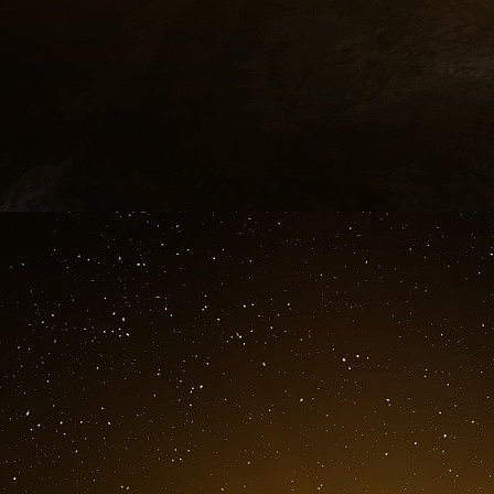
vie réelle par une phase 1 – qui étudie la to
dose et la fréquence d’administration recomma
Ces modèles peuvent être appliqués à to
personnalisée ou non. « Mais lorsqu’ils sont co
phase 3 [qui évalue l’efficacité du traiteme
d’individus, on obtient une très belle descr
indique Marc Lavielle. « En combinant les info
avec celles de l’essai clinique, on sera plu
traitement. »
Prédire la réponse des patients
C’est l’opportunité d’identifier les patients s
manifester des effets secondaires ou de dével
cliniques importantes. Résultat : la recherch
n’est donc pas un hasard si le géant biophar
2019 un programme de mécénat auprès de 
« Innovation numérique et science des données