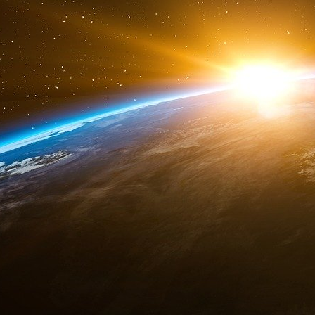
capacité à expliquer la variabilité entre les indiv
Pour cela, le chercheur nourrit ses outils ma
« Il est fondamental de travailler avec des sp
résultats et s’attacher aux paramètres qui on
insiste Marc Lavielle.
Optimiser la recherche clinique
Les termes du problème sont posés, il ne reste
décrit le devenir du médicament ou l’évolutio
intégrant la manière dont ces processus varient d
mathématicien. Après cela, il pourra retourn
médecins.
« Avec ces modèles, on peut générer des pat
précise Marc Lavielle. On parle alors d’essais c
virtuels, c’est qu’on peut leur donner n’import
On s’affranchit des contraintes éthiques, et
numérique s’exécute en quelques secondes, à