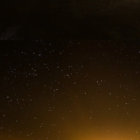
prédire la réponse d’un individu. Caractérise
médecine personnalisée : lorsque le médic
prescriront qu’aux personnes susceptibles d’y r
Intégrer la variabilité interindividuelle
Les travaux de Marc Lavielle reposent sur ce q
et que l’on peut représenter avec un graphiq
Ils commencent par la phase d’absorptio
l’organisme puis sa métabolisation et, enf
personne étudiée, ce modèle change un peu
varient : certaines personnes vont absorber l
l’éliminer plus vite, etc. »
Ces différences seront parfois expliquées par
comme le poids du patient. Mais avec le dé
séquençage de l’ADN, on peut désormais ég
appartenant à la génétique. « La pharmacogéné
génétiques pour comprendre pourquoi certains 
d’autres », explique-t-il. « La probabilité 