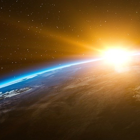
En parallèle, des start-ups investissent la que
à celles de Jérôme Kalifa ont ainsi donné n
commercialise ainsi un logiciel d’aide à la conce
se lancer sur le marché des dispositifs médicau
leurs données biologiques, les patients les 
traitement. Jonathan Chauvin, son PDG, rac
réfléchir à cette option. Mais cela implique b
autre calcul stratégique.
Agnès Vernet