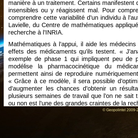
manière à un traitement. Certains manifestent d
insensibles ou y réagissent mal. Pour compren
comprendre cette variabilité d’un individu à l’a
Lavielle, du Centre de mathématiques appliquée
recherche à l’INRIA.
Mathématiques à l’appui, il aide les médecins
effets des médicaments qu’ils testent. « J’an
exemple de phase 1 qui impliquent peu de pa
modélise la pharmacocinétique du médicam
permettent ainsi de reproduire numériquement
« Grâce à ce modèle, il sera possible d’optim
d’augmenter les chances d’obtenir un résultat
plusieurs semaines de travail que l’on ne sait
ou non est l’une des grandes craintes de la rec
© Geopolintel 2009-2
Pour éviter cet écueil, Marc Lavielle propose 
individus. Il s’agit de trouver comment on peut
au traitement et éviter ceux qui risquent des ef
déterminer. Il faut comprendre quels signes 