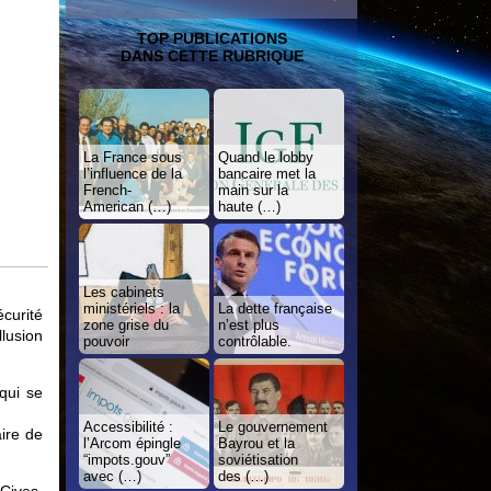
TOP PUBLICATIONS
DANS CETTE RUBRIQUE
La France sous
Quand le lobby
l’influence de la
bancaire met la
French-
main sur la
American (…)
haute (…)
Les cabinets
ministériels : la
La dette française
curité
zone grise du
n’est plus
llusion
pouvoir
contrôlable.
qui se
Accessibilité :
Le gouvernement
aire de
l’Arcom épingle
Bayrou et la
“impots.gouv”
soviétisation
avec (…)
des (…)