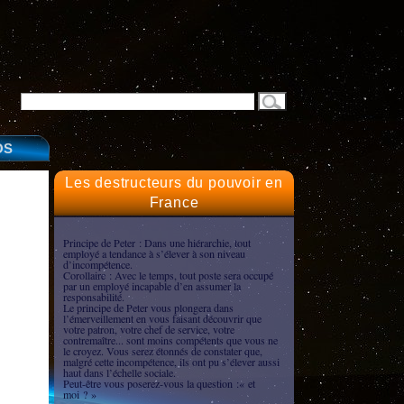
OS
Les destructeurs du pouvoir en
France
Principe de Peter : Dans une hiérarchie, tout
employé a tendance à s’élever à son niveau
d’incompétence.
Corollaire : Avec le temps, tout poste sera occupé
par un employé incapable d’en assumer la
responsabilité.
Le principe de Peter vous plongera dans
l’émerveillement en vous faisant découvrir que
votre patron, votre chef de service, votre
contremaître... sont moins compétents que vous ne
le croyez. Vous serez étonnés de constater que,
malgré cette incompétence, ils ont pu s’élever aussi
haut dans l’échelle sociale.
Peut-être vous poserez-vous la question :« et
moi ? »