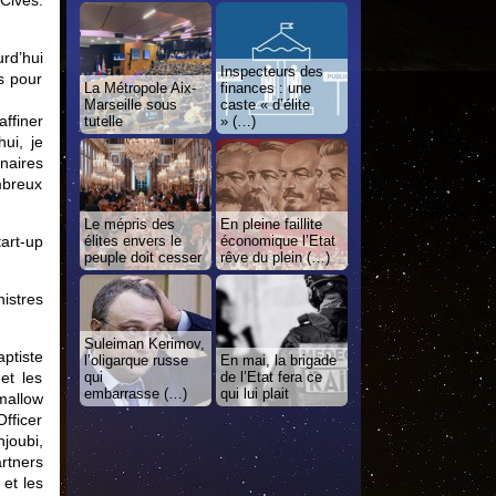
Cives.
rd’hui
Inspecteurs des
s pour
La Métropole Aix-
finances : une
Marseille sous
caste « d’élite
ffiner
tutelle
» (…)
ui, je
naires
mbreux
Le mépris des
En pleine faillite
tart-up
élites envers le
économique l’Etat
peuple doit cesser
rêve du plein (…)
istres
Suleiman Kerimov,
ptiste
l’oligarque russe
En mai, la brigade
qui
de l’Etat fera ce
et les
embarrasse (…)
qui lui plait
mallow
fficer
joubi,
rtners
 et les