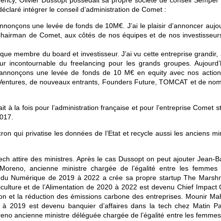
gency, Olivier Dussopt possédait sa propre société de conseil Semper 
claré intégrer le conseil d’administration de Comet :
nnonçons une levée de fonds de 10M€. J’ai le plaisir d’annoncer aujou
hairman de Comet, aux côtés de nos équipes et de nos investisseur
e membre du board et investisseur. J’ai vu cette entreprise grandir, a
 incontournable du freelancing pour les grands groupes. Aujourd’h
s annonçons une levée de fonds de 10 M€ en equity avec nos action
a Ventures, de nouveaux entrants, Founders Future, TOMCAT et de no
t à la fois pour l’administration française et pour l’entreprise Comet s
2017.
n qui privatise les données de l’Etat et recycle aussi les anciens min
ech attire des ministres. Après le cas Dussopt on peut ajouter Jean-Ba
h Moreno, ancienne ministre chargée de l’égalité entre les femmes 
é du Numérique de 2019 à 2022 a crée sa propre startup The Marsh
iculture et de l’Alimentation de 2020 à 2022 est devenu Chief Impact O
on et la réduction des émissions carbone des entreprises. Mounir Mah
 à 2019 est devenu banquier d’affaires dans la tech chez Matin Pa
oreno ancienne ministre déléguée chargée de l’égalité entre les femmes