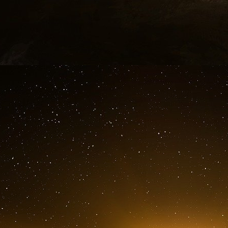
Pour Claude Calmon, fondateur de la société
cette situation est la résultante de plusieurs a
sous perfusion de cash pendant une trop long
des fonds considérables sans viser la rentabilité
analyse-t-il. « Tant que l’argent était accessi
dès que les taux d’intérêt ont grimpé, le système
Jusqu’en 2022, les levées de fonds record s
startups à des dépenses extravagantes, sans 
a prévalu durant ces années fastes. Le re
campagnes marketing coûteuses se sont mu
construire une véritable culture d’entreprise », 
Depuis, les critères des fonds d’investissement
séduits par des promesses de croissance rapi
exigeants en matière de rentabilité. « Le m
doivent désormais gérer la casse dans leur po
explique Claude Calmon. Les startups, au
astronomiques, peinent à lever des fonds ou
directeur général de Sopra Steria Ventures, ce