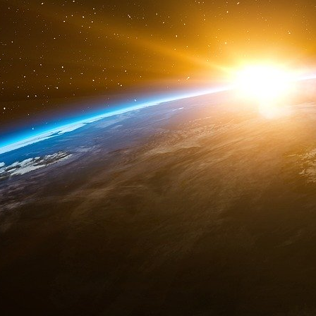
les jeunes pousses issues des années 20
trésorerie suffisante pour tenir jusqu’à leur pro
Une correction nécessaire pour un écosyst
Cette vague de faillites peut être perçue so
entreprises les plus solides, celles qui ont
recentrer sur la rentabilité, en sortent, ell
exemple, on observe un nombre de défaillances 
d’affaires et les fonds propres des sociétés 
observe Claude Calmon.
Socheat Chhay partage ce constat en insistant
alarmantes, mais plutôt révélatrices d’un cy
dans une phase post-Covid marquée par des 
Ukraine et les pressions inflationnistes, qui o
il. « Les startups, plus fragiles par nature, son
turbulences économiques », ajoute-t-il.
Si cette vague de faillites peut sembler inquié
réalité ouvrir la voie à un écosystème plus s