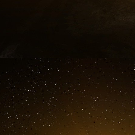
désormais fonctionner avec une logique entre
trésorerie et la rentabilité doivent primer sur 
Chhay. Ce réalignement des attentes pourrait 
plus robustes, prêtes à affronter des cycle
imprévisibles.
Dans ce contexte, certains pourraient avoir é
M&A. « Nous voyons une augmentation des 
entreprises qui cherchent à acquérir des tech
précise Socheat Chhay. « Ces opérations perme
porte de sortie, même si elles ne sont pas 
investisseurs », conclut-il.
Maddyness