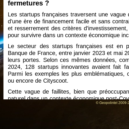
fermetures ?
Les startups françaises traversent une vague d
d’une ère de financement facile et sans contrain
et resserrement des critères d’investissement,
pour survivre dans un contexte économique inc
Le secteur des startups françaises est en p
Banque de France, entre janvier 2023 et mai 2
leurs portes. Selon ces mêmes données, comp
2024, 128 startups innovantes avaient fait fai
Parmi les exemples les plus emblématiques, on
ou encore de Cityscoot.
Cette vague de faillites, bien que préoccu
naturel dans un contexte économique post-Covi
© Geopolintel 2009-2
l’inflation et des changements dans les critèr
arrivé là et que signifie réellement ce record de f
La fin des startups sous perfusion ?