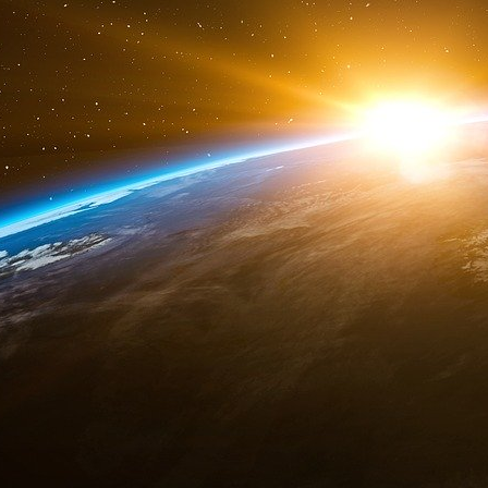
et de la majorité sénatoriale : « On ne peut p
l’hiver quand d’autres vont faire leurs croi
mesure de la situation. »
« Ne mélangez pas lutte des classes et écol
« Pour qu’il n’y ait pas de malaise », Jean-
budget, a tenu à réexpliquer sa position à ses c
vivre dans le monde d’aujourd’hui. Pour vous, la
plus… Les mesures que vous proposez où l’on 
À cette heure tardive, le rapporteur général r
lors des mêmes débats budgétaires il y a ma
n’était alors pas rapporteur général du budget e
place de Gabriel Attal, mais le sénateur LR
avaient ferraillé côte à côte contre la taxe c
2018, en alertant le gouvernement sur le risque
Gérald Darmanin avait alors confié « ne pas cro
le désormais célèbre mouvement des Gilets J