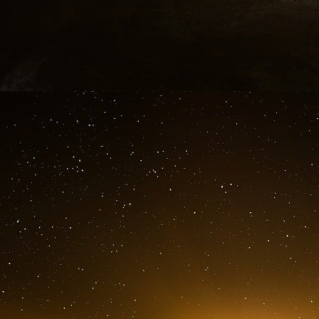
« On ne peut pas être dans une société qui cul
personnes qui, en toute impunité, font de la 
même pas en contribuant simplement à hauteur
planète. »
Les amendements de la gauche proposaient en 
l’espace maritime français en fonction de ses ém
immatriculé́ en France ou non, qu’il s’amarre 
Marie-Noëlle Lienemann, sénatrice GRS (Gauc
voulez investir dans la transition écologique, il
chacun à proportion de sa pollution, surtout q
des alternatives. Il faut être sourd à ce qu’i
n’interdit pas les vols, on demande qu’ils payen
pas une taxe de dissuasion mais pour donn
écologique. »
Le sénateur écologiste Daniel Salmon préfère, l
« qu’il y a bien deux lignes », « une qui rega
notre jeunesse ait un avenir. » Il ajoute, rés