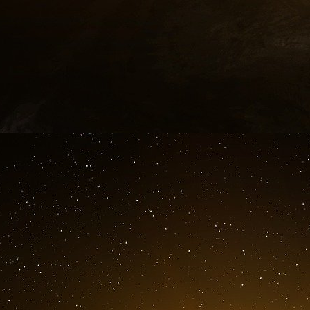
soutenu la taxe carbone », lance donc cin
Ronan Dantec, avant de se reprendre : « Pas 
vos amis. » En tout état de cause, le rapport
qu’on a tous une part de vérité », et préfèr
réussir cette transformation avec le pavill
développe. »
Du côté des centristes, Vincent Capo-Canellas
classes et l’écologie » : « Vous accusez le go
pour les pauvres, mais j’ai cru comprendre qu’il
sur les gros rouleurs. Vous allez détourner les 
Une chose est sûre, dans cinq ans, Emmanuel
débattra encore de fiscalité écologique dans le 
Public Sénat