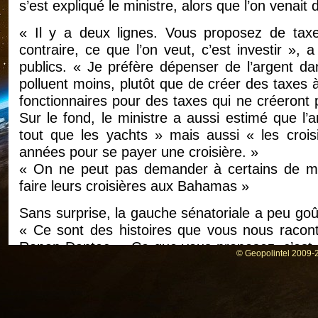
s’est expliqué le ministre, alors que l’on venai
« Il y a deux lignes. Vous proposez de tax
contraire, ce que l’on veut, c’est investir »,
publics. « Je préfère dépenser de l’argent da
polluent moins, plutôt que de créer des taxes 
fonctionnaires pour des taxes qui ne créeront 
Sur le fond, le ministre a aussi estimé que 
tout que les yachts » mais aussi « les croisié
années pour se payer une croisière. »
« On ne peut pas demander à certains de mett
faire leurs croisières aux Bahamas »
Sans surprise, la gauche sénatoriale a peu goû
« Ce sont des histoires que vous nous raconte
Ronan Dantec. « Ce que vous proposez, c’est 
© Geopolintel 2009-2
[une taxe sur les carburants], et pas les plus 
que vous demandez aux ménages modestes de
tensions sociales. On passe notre temps à essaye
plaidé. Une argumentation reprise par Cécil