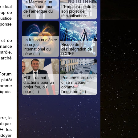
Le Mercosur, un
 idéal
marché commun
L’Empire a perdu
de l’amérique du
son projet de
oup de
sud
réinitialisation
justice
éponse
La fusion nucléaire
 et de
un enjeu
Risque de
finance
international qui
désintégration de
trôle.
pèse (…)
l’OPEP
marché
 Forum
EDF : rachat
Porsche subit une
plutôt
d’actions pour un
crise majeure
gramme
projet fou, ou
comme
riqués.
pour (…)
l’industrie (…)
.
re, la
atique.
+, les
aidoyer