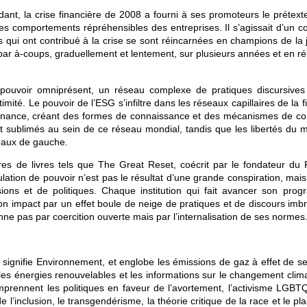
nt, la crise financière de 2008 a fourni à ses promoteurs le prétexte
les comportements répréhensibles des entreprises. Il s’agissait d’un c
s qui ont contribué à la crise se sont réincarnées en champions de la 
 par à-coups, graduellement et lentement, sur plusieurs années et en r
 pouvoir omniprésent, un réseau complexe de pratiques discursives
itimité. Le pouvoir de l’ESG s’infiltre dans les réseaux capillaires de la 
ernance, créant des formes de connaissance et des mécanismes de con
et sublimés au sein de ce réseau mondial, tandis que les libertés du 
déaux de gauche.
res de livres tels que The Great Reset, coécrit par le fondateur du
ion de pouvoir n’est pas le résultat d’une grande conspiration, mais 
isions et de politiques. Chaque institution qui fait avancer son pro
son impact par un effet boule de neige de pratiques et de discours imb
nne pas par coercition ouverte mais par l’internalisation de ses normes
ignifie Environnement, et englobe les émissions de gaz à effet de ser
au, les énergies renouvelables et les informations sur le changement clim
prennent les politiques en faveur de l’avortement, l’activisme LGBTQ
 de l’inclusion, le transgendérisme, la théorie critique de la race et le pl