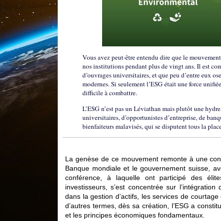
Vous avez peut-être entendu dire que le mouvement 
nos institutions pendant plus de vingt ans. Il est
d’ouvrages universitaires, et que peu d’entre eux o
modernes. Si seulement l’ESG était une force unifiée 
difficile à combattre.
L’ESG n’est pas un Léviathan mais plutôt une hydre, 
universitaires, d’opportunistes d’entreprise, de ban
bienfaiteurs malavisés, qui se disputent tous la pla
La genèse de ce mouvement remonte à une confé
Banque mondiale et le gouvernement suisse, ave
conférence, à laquelle ont participé des éli
investisseurs, s’est concentrée sur l’intégratio
dans la gestion d’actifs, les services de courtage
d’autres termes, dès sa création, l’ESG a constitu
et les principes économiques fondamentaux.