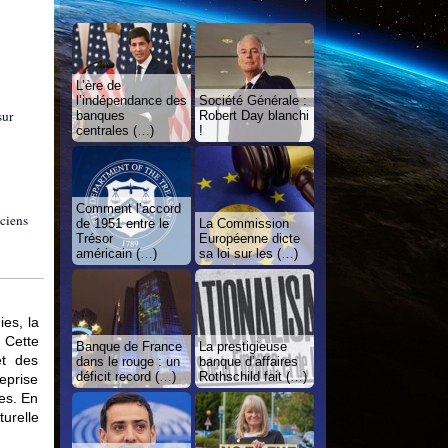
L’ère de
l’indépendance des
Société Générale :
sur
banques
Robert Day blanchi
centrales (…)
!
Comment l’accord
iciens
de 1951 entre le
La Commission
Trésor
Européenne dicte
américain (…)
sa loi sur les (…)
es, la
 Cette
Banque de France
La prestigieuse
et des
dans le rouge : un
banque d’affaires
déficit record (…)
Rothschild fait (…)
eprise
ées. En
turelle