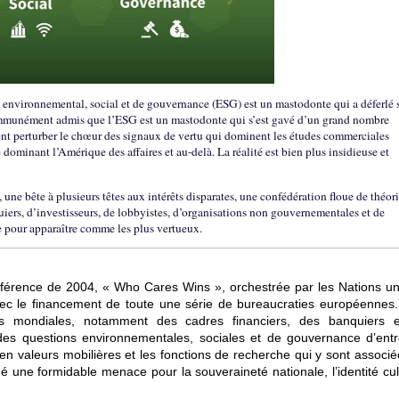
environnemental, social et de gouvernance (ESG) est un mastodonte qui a déferlé 
 communément admis que l’ESG est un mastodonte qui s’est gavé d’un grand nombre
sent perturber le chœur des signaux de vertu qui dominent les études commerciales
dominant l’Amérique des affaires et au-delà. La réalité est bien plus insidieuse et
une bête à plusieurs têtes aux intérêts disparates, une confédération floue de théor
quiers, d’investisseurs, de lobbyistes, d’organisations non gouvernementales et de
ce pour apparaître comme les plus vertueux.
rence de 2004, « Who Cares Wins », orchestrée par les Nations uni
c le financement de toute une série de bureaucraties européennes.
tes mondiales, notamment des cadres financiers, des banquiers 
n des questions environnementales, sociales et de gouvernance d’entr
 en valeurs mobilières et les fonctions de recherche qui y sont associ
é une formidable menace pour la souveraineté nationale, l’identité cul