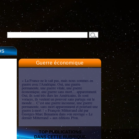
OS
Guerre économique
« La France ne le sait pas, mais nous sommes en
guerre avec l’Amérique. Oui, une guerre
permanente, une guerre vitale, une guerre
économique, une guerre sans mort… apparemment.
Oui, ils sont très durs les Américains, ils sont
voraces, ils veulent un pouvoir sans partage sur le
monde… C’est une guerre inconnue, une guerre
permanente, sans mort apparemment et pourtant une
guerre à mort ! » François Mitterrand cité par
Georges-Marc Benamou dans son ouvrage « Le
dernier Mitterrand » aux éditions Plon.
TOP PUBLICATIONS
DANS CETTE RUBRIQUE