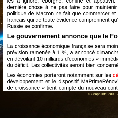
les a ignoré, éborgné, confiné et appauvri. 
dernière chose à ne pas faire pour maintenir l’
politique de Macron ne fait que commercer et il
français qui de toute évidence comprennent qu’o
Russie se confirme.
Le gouvernement annonce que le Fon
La croissance économique française sera moin
prévision ramenée à 1 %, a annoncé dimanche 
en dévoilant 10 milliards d’économies « immédia
du déficit. Les collectivités seront bien concern
Les économies porteront notamment sur les
dé
développement et le dispositif MaPrimeRénov’
de croissance « tient compte du nouveau contex
de l’Économie sur TF1, évoquant la gue
© Geopolintel 2009-2
« ralentissement économique très marqué e
Allemagne ».
Face à des recettes fiscales plus faibles qu