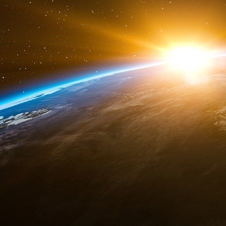
augmentation de 600 millions, mais nous récupér
Une « troisième série d’économies », d’un mil
opérateurs de l’État », selon Bruno Le Maire. C
élus, puisque le ministre a évoqué notammen
territoires, qui a pour mission d’accompagner 
matière d’ingénierie.
Deuxième motif d’inquiétude : la hausse du bud
ramené de 10 milliards à 8,6 milliards, a pré
communiqué, vantant « une hausse sans pr
Fonds vert « initialement prévu à 500 millions d
, a précisé son cabinet. Le Fonds vert, qu’on 
soutenir les projets environnementaux des co
mauvaise nouvelle pour ceux-ci.
Comme l’écrit ce matin, à juste titre, Rés
annonces, ce choix budgétaire démontre bien qu
des efforts”. Comment demander d’une part aux 
la transition écologique, tout en ne leur p