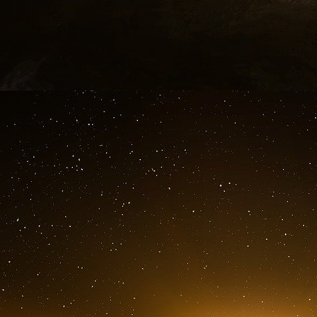
budgétaires d’un
déficit public à 4,4 % du 
2023) l’État fera « un effort immédiat de 10 m
Bruno Le Maire. Les économies ne devraient p
nous gardons aussi la possibilité » d’un « bu
circonstances économiques et en fonction de 
l’évolution de la guerre en Ukraine », a égale
Sécurité sociale qu’on va toucher, ce n’est pas l
a martelé le ministre. Autrement dit, il ne de
Cahors » pour obliger les collectivités à fai
cause des montants des dotations. Ce qui ne sig
concernées.
ANCT et Fonds vert
La moitié des économies, soit cinq milliards d
de fonctionnement « de tous les ministères » , 
dépenses d’énergie ou les achats. Le gouver
milliard d’euros » l’aide publique au développe
l’enveloppe de l’aide à la rénovation énergétiqu
enveloppe supplémentaire de 1,6 milliard de 