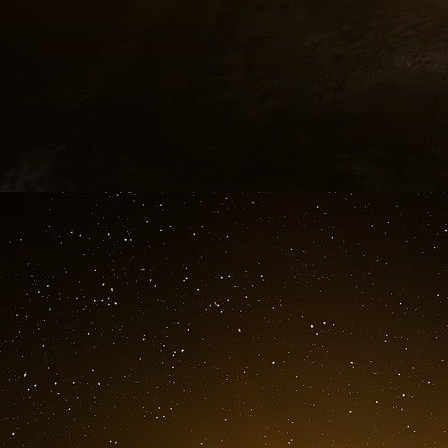
ressources accordées par l’État, qui une fois
en février ? »
Désendettement
Après 0,9 % de croissance en 2023, le gouver
de 1,4 % du PIB cette année. Il s’aligne 
institutions : la Banque de France table sur u
monétaire international prévoit 1 % et l’OCDE 
C’est pourtant sur cette perspective d’une 
budget de l’année en cours. Car plutôt que des 
surplus d’activité ainsi que des économies cons
3 000 milliards d’euros, dans la perspecti
européenne de 3 % en 2027.
« Nous n’augmenterons pas les impôts »
,
maintiendrons la baisse d’impôt » annoncée p
annoncées permettront de tenir notre trajecto
Cazeneuve, rapporteur général du budget à l’A