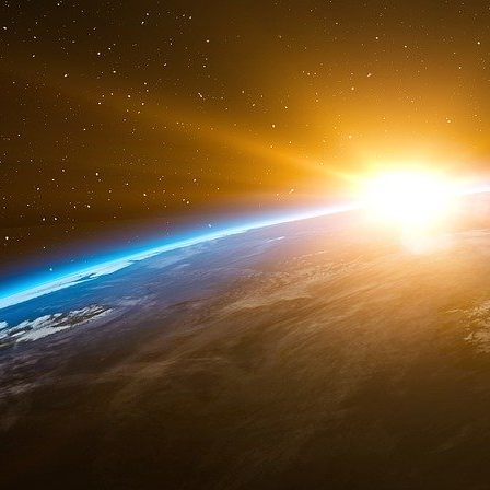
l’Europe et pose la question de savoir si l’UE
les investissements européens ou si le processus
par exemple sur les questions fiscales, où
l’unanimité des États membres.
Toutefois, les industriels sont réticents 
politiquement délicates.
« Nous ne sommes pas des responsables, nous
manière d’améliorer les stratégies », a r
discussion devrait avoir lieu, non seulement
surtout au sein du Conseil.
« Il faut que les gouvernements de tous les pa
et ce n’est que dans ce cas-là que l’exécutif
présenter des propositions spécifiques.
L’Union des marchés de capitaux
Selon l’ERT, un autre moyen d’accroître les
d’intégrer les marchés européens des capi