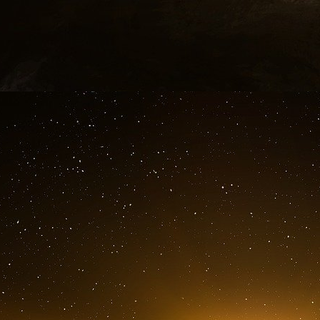
« Nous avons un réel problème », a-t-il confié
du « sens de l’urgence qui nous semble si impo
À titre d’exemple, il a cité le traqueur de tech
politique, un groupe de réflexion sur la défens
surveiller quel acteur est en tête pour quelles
en domine 37, les États-Unis arrivant en deuxi
« L’UE est cruellement absente », a souligné M
Éliminer les barrières internes
Pour remédier à cette situation, les deux ind
croissance économique. Et pour cela, un m
nécessaire, selon eux.
La Commission européenne doit être le moteur
un marché commun dans tous les domaines 
numérique, les capitaux, l’environnement et l
de l’ERT, qui souhaite influencer le pro
commencera son travail en automne.