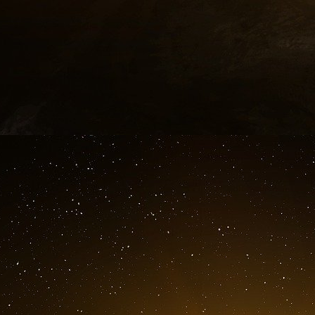
a-t-il affirmé. L’approche européenne, au c
d’argent sur « de petites initiatives locales » 
L’UE laisse actuellement les États membres su
ses règles en matière d’aide d’État. Toutefo
aux pays comme l’Allemagne, qui disposent d
importante que les pays plus petits ou plus pau
« Mais si nous pensons au niveau européen, j
l’on peut faire et dont tous les membres de l’
trop grande disparité entre les économies dot
moyens sont plus limités », a précisé M. van 
La course aux aides d’État est lancée… et l’A
Des nouvelles données de la Commission eur
que l’Allemagne est de loin le premier béné
européennes en matière d’aides d’État. Les
unique sont plus fortes que jamais.
Le document d’orientation de l’ERT souligne