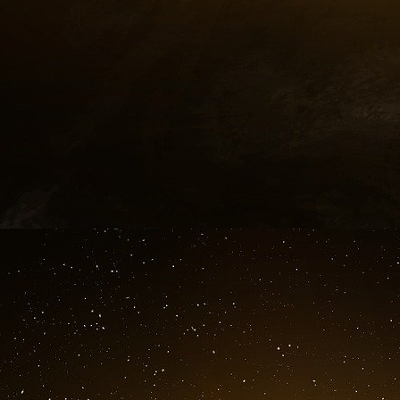
« marché plus approfondi des taux d’intérêt »
abolissant les barrières internes aux marchés d
Un marché européen des capitaux moins fra
augmentation du capital-risque, ce qui permett
l’innovation et de la croissance dans l’UE, est
Dans la perspective des élections européenne
présenter d’autres pistes de solutions plus 
compétitivité européenne.
Parallèlement, l’ancien Premier ministre itali
rapport sur l’avenir du marché unique pour m
président de la Banque centrale europée
compétitivité de l’UE pour juin 2024, afi
prochaine Commission européenne.
Euractiv