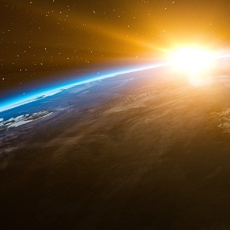
L’ERT souhaite que la Commission soit plus pr
de l’UE à supprimer rapidement les barrières
marché unique. En outre, la Commission
l’harmonisation et la simplification des règles p
L’une des principales raisons pour lesquelles 
est qu’elle dispose de très peu de moyens bu
accordant des subventions ou des allègements f
Inciter à innover sans créer de fragmentati
Dans le même temps, l’industrie demande plus d
« L’équilibre entre les bâtons et les carott
important », a expliqué M. van Boxmeer à Eur
réduction de l’inflation (Inflation Reduction A
mesure plus efficace que ce qui se fait dans l’U
« Au même titre que l’IRA, vous devez invest
infrastructurels qui seront nécessaires en Euro