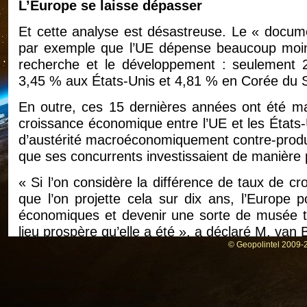
L’Europe se laisse dépasser
Et cette analyse est désastreuse. Le « docume
par exemple que l’UE dépense beaucoup moi
recherche et le développement : seulement
3,45 % aux États-Unis et 4,81 % en Corée du 
En outre, ces 15 dernières années ont été mar
croissance économique entre l’UE et les États-U
d’austérité macroéconomiquement contre-product
que ses concurrents investissaient de manière p
« Si l’on considère la différence de taux de cr
que l’on projette cela sur dix ans, l’Europe 
économiques et devenir une sorte de musée trè
lieu prospère qu’elle a été », a déclaré M. van
© Geopolintel 2009-2
Jacob Wallenberg, membre du comité directeur
société détenant des participations consi
nordiques, est tout aussi alarmé.