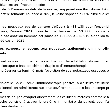
est le foyer cancéreux. Le patient s’est rendu au service de radiologi
ilan est une fracture de côte.
aux de D Dimères au delà de la norme, suggérant une thrombose. L’ét
l’artère fémorale bouchée à 70%, la veine saphène à 50% ainsi que le
e de nouveaux cas de cancers s’élèvent à 433 136 pour l’ensemb
 années, l’année 2023 présente une hausse de 53 000 cas de 
 de cas chez les hommes est passé de 124 290 à 245 610. Chez les 
256 cas en 2023.
t des cancers, le recours aux nouveaux traitements d’immunoth
nels.
vait vu son chirurgien en novembre pour faire l’ablation du sein droit
 classique à base de chimiothérapie et d’immunothérapie.
 préserver sa féminité, mais l’évolution de ses métastases osseuses es
ciblant le SARS-CoV-2 (immunothérapie passive) a d’ailleurs été utilis
sionnel, en administrant aux plus sévèrement atteints les anticorps pr
ie.
et de ne pas attaquer directement les cellules tumorales comme le fo
oche consiste à activer le système immunitaire du patient, pour l’a
 leur destruction.