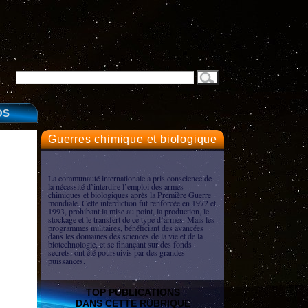
OS
Guerres chimique et biologique
La communauté internationale a pris conscience de
la nécessité d’interdire l’emploi des armes
chimiques et biologiques après la Première Guerre
mondiale. Cette interdiction fut renforcée en 1972 et
1993, prohibant la mise au point, la production, le
stockage et le transfert de ce type d’armes. Mais les
programmes militaires, bénéficiant des avancées
dans les domaines des sciences de la vie et de la
biotechnologie, et se finançant sur des fonds
secrets, ont été poursuivis par des grandes
puissances.
TOP PUBLICATIONS
DANS CETTE RUBRIQUE