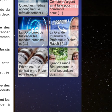
e pour
Combien d’argent
Quand les médias
a-t-il fallu pour
annonçaient le
corrompre
ude du
refroidissement (…)
ceux (…)
s deux
le des
cancer
La 6G promet de
La Grande
fusionner les
Interview du
femmes
mondes humains
Professeur Didier
et (…)
Raoult | (…)
érapie
, cette
Quand France
PfizerLeak : le
Bleu censure un
contrat entre Pfizer
effet secondaire
t très
et la France
du (…)
ée dès
oduits
nt les
ider à