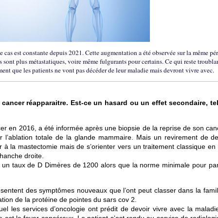
de cas est constante depuis 2021. Cette augmentation a été observée sur la même pé
sont plus métastatiques, voire même fulgurants pour certains. Ce qui reste troublan
iment que les patients ne vont pas décéder de leur maladie mais devront vivre avec.
 cancer réapparaitre. Est-ce un hasard ou un effet secondaire, tel
er en 2016, a été informée après une biopsie de la reprise de son can
er l’ablation totale de la glande mammaire. Mais un revirement de de
r à la mastectomie mais de s’orienter vers un traitement classique en 
hanche droite.
e un taux de D Dimères de 1200 alors que la norme minimale pour par
sentent des symptômes nouveaux que l’ont peut classer dans la famil
tion de la protéine de pointes du sars cov 2.
uel les services d’oncologie ont prédit de devoir vivre avec la maladi