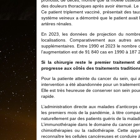
pronostic de décès, montre que la moelle osseuse 
des douleurs thoraciques après avoir éternué. Le b
Ce patient triplement vacciné, présentait des t
système veineux a démontré que le patient avait 
artères rénales.
En 2023, les données de projection du nombr
localisations. Comparativement aux autres
supplémentaires. Entre 1990 et 2023 le nombre
l’augmentation est de 91 840 cas en 1990 à 187 
Si la chirurgie reste le premier traitemen
progresse aux côtés des traitements tradition
Pour la patiente atteinte du cancer du sein, qui a
intervention a été abandonnée pour un traitement
Elle est très heureuse de conserver son sein pour
rapide.
L’administration directe aux malades d’anticorps 
les premiers mois de la pandémie, à titre compas
naturellement par des patients guéris de la malad
L’immunothérapie dans le domaine du cancer perm
chimiothérapies ou la radiothérapie. Cette appr
reconnaître les cellules cancéreuses et conduire à