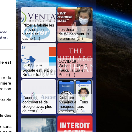
Pfizer a falsifié les
tests de son
Les Jeux militaires
riode
vaccin et
de Wuhan sont ils
t est
caché (…)
le premier (…)
COVID 19 :
le est
La Sécurité
Wuhan, L’USAID,
Sociale est le Big
Fauci, la Cia et
Brother français
Peter (…)
cer du
rnière
raison
L’accord
Dictature
ler de
controversé de
numérique : Tous
Google avec plus
masqués, tous
de cent (…)
vaccinés, (…)
le des
e sans