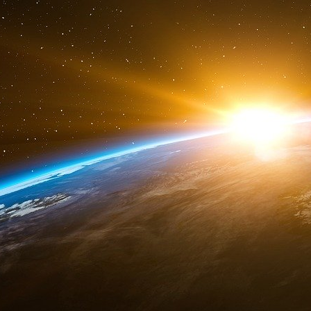
à l’autre.
Dosage des D-dimères
Les D-Dimères sont dosés en cas de susp
(phlébite) ou d’embolie pulmonaire.
Le dosage sanguin des D-dimères se fait par
suspecter fortement le diagnostic d’embol
profonde lorsqu’il est augmenté. L’embolie 
l’artère pulmonaire par un caillot. Elle est l’un
plus graves de la phlébite. Dans près de 3 ca
urgence, est provoquée par un caillot sangu
jambes. Le dosage sanguin des D-dimères est i
le diagnostic de thrombose veineuse profond
confirmer le diagnostic de thrombose ou d’em
nombreuses situations, d’éviter de pratiquer in
peut être pratiqué en urgence.
Interprétation du dosage