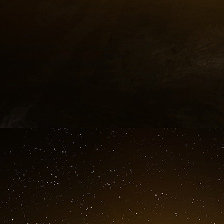
D-dimères bas
Ce test est sensible à plus de 95%. Un fa
pratiquement à 100% une embolie pulmonaire
test négatif inférieur à 500 microgrammes par
embolie pulmonaire et/ou une phlébite.
D-dimères élevés
Cependant même si ce test est très sensible, il
également être augmentés au cours de certa
positifs » : la formation de petites quantité
situations parfois physiologiques comme
inflammatoires, de cancers, de la résorpti
chirurgicale. Ainsi, une élévation des D-dimè
d’une embolie pulmonaire ou d’une thrombose 
Quoi qu’il en soit, sa valeur prédictive négativ
du taux sanguin de D-dimères élimine le diagn
veineuse profonde. Une augmentation des D