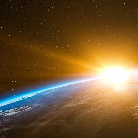
diagnostic immédiat de la présence d’une thr
d’autres examens pour affirmer la présence 
recherche de signes de phlébite des membres 
suspicion d’embolie pulmonaire.
Quand consulter ?
Voir un exemple
Lorsqu’un résultat de D-dimères est élevé, il 
saura faire la différence entre un « faux pos
moindre doute, il prescrira en urgence, les
Inversement, face à un essoufflement inhabitue
phlébite, il faut consulter pour que le médec
moindre doute sur une phlébite, un simple dos
diagnostic rapide. Il est néanmoins important 
l’âge car ils augmentent physiologiquement ave
Della Valle.
r
Merci au D
Anne-Christine Della Valle, médecin