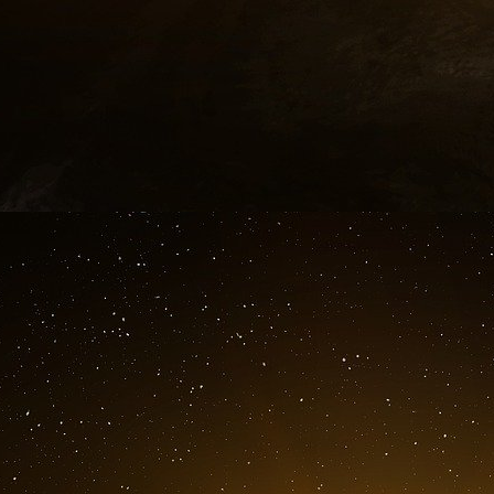
Lors de la formation de caillots, la fibrine est
détruire. Parmi les produits de dégradation de
qui, lorsqu’ils sont augmentés, laissent susp
embolie pulmonaire.
En quoi consiste le dosage des D-dimères ?
Définition : que sont les D-dimères ?
Les D-dimères sont des molécules résultant de 
produite essentiellement lors de la coagulati
le sang est normale, mais à taux faible, et
importante, de détecter la présence d’un caill
dosés en cas de suspicion de thrombose ve
pulmonaire. Néanmoins, les D-Dimères ne sont
de nombreux autres cas (sujet âgé, certaines i
Taux normal
Le taux de D-dimères dans le sang est normale
mais comme tout dosage sanguin, les normes p