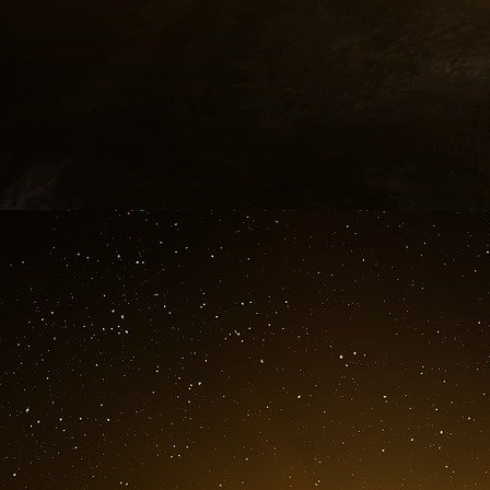
Emmanuel Macron a annoncé, lors de son allocu
de rappel serait lancée à la rentrée prochai
particulièrement contagieux, sur le territoir
les plus vulnérables, qui avaient aussi été le
de l’année.
«
Je veux m’adresser à ceux qui, vaccinés les 
verront prochainement leur taux d’anticorps ba