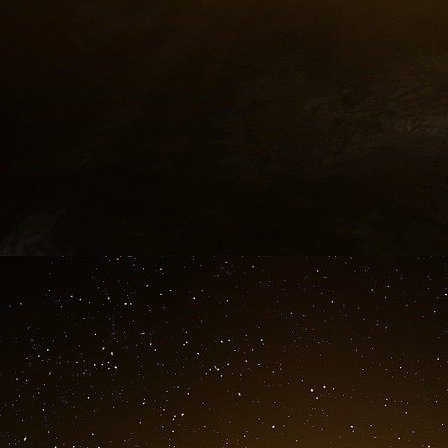
Vaccin Covid-19 : une quatrième do
sévèrement immunodéprimées
L’administration de vaccins différents ou de p
renforcer la protection de ces personnes.
Pour les personnes sévèrement immunodéprimée
Alors que l’injection d’une troisième dose de 
publication de l’avis du Conseil d’orientation 
quatrième dose pourrait désormais être envisa