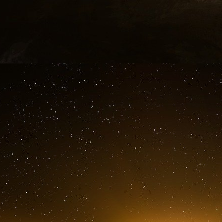
« Scandaleuse » : Greenpeace fustige une 
par la Russie
TF1 Info
Greenpeace a dénoncé la livraison à la France
enrichi en provenance de Russie.
Une cargaison est arrivée à Dunkerque, lundi m
Le secteur échappe encore aux sanctions inte
l’invasion de l’Ukraine par Moscou.
La France est-elle dépendante de l’industrie nu
Greenpeace. L’ONG a dénoncé lundi la livr
cargaison d’uranium enrichi en provenance 
toujours aux sanctions internationales, prononcé
« Le cargo russe Baltiyskiy 202 arrivant de S
cylindriques contenant de l’uranium enrichi 
détaillé Greenpeace dans un communiqué. Avec 
e
s’agit, toujours selon Greenpeace, de la 7
l