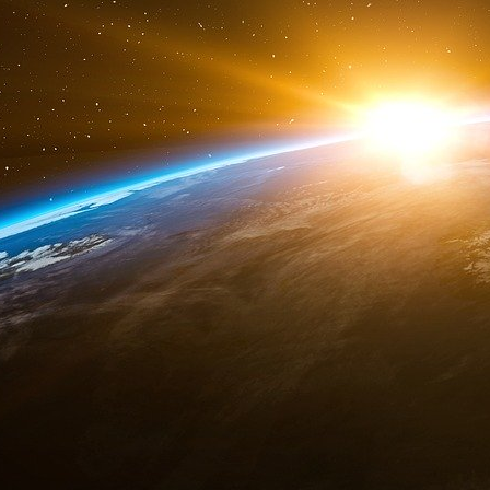
provenance de Russie depuis le début de l’invasi
EDF « applique strictement toutes les sanctions
Une série de cylindres gris d’environ 3,7 t
radioactivité, ont bel et bien été déchargés 
selon l’AFP. Selon Greenpeace, l’étiquetage de
presse, mentionne une « livraison » entre Tene
l’acteur français du combustible nucléaire. Ces
dizaine de camions à destination » du site 
envoyés à Romans-sur-Isère, à l’usine 
combustible, selon l’ONG.
« La poursuite de ce commerce nucléaire a
scandaleuse », a dénoncé Pauline Boyer, cha
transition énergétique, en référence à l’invas
d’Orano a rappelé qu’elle n’était pas « propriét
« entreposée sur notre site du Tricastin, po
matière enrichie par Tenex pour EDF en appl
2022 », a confirmé l’électricien. Orano assur