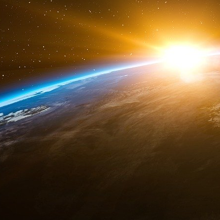
c’est gênant ? Parce qu’en fait c’est si vous vo
climat du gouvernement français, tout simpleme
un des premiers pays à sortir des énergies fos
même temps, si on favorise par nos importatio
particulièrement destructrices pour l’Environ
Quelque part on annule les efforts qu’on fait 
c’est à dire à la fois on se repeint en vert ici 
que c’est polluant et de l’autre côté, on i
industrie du gaz de schiste dans un autre pays,
une hypocrisie parce que le climat et les gaz 
ça. Ce qui est émis aux États-Unis aura un imp