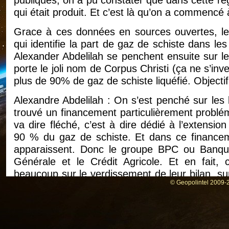
publiques, on a pu constater que dans cette rég
qui était produit. Et c’est là qu’on a commencé 
Grace à ces données en sources ouvertes, les
qui identifie la part de gaz de schiste dans le
Alexander Abdelilah se penchent ensuite sur le
porte le joli nom de Corpus Christi (ça ne s’inv
plus de 90% de gaz de schiste liquéfié. Objectif
Alexandre Abdelilah : On s’est penché sur les
trouvé un financement particulièrement problém
va dire fléché, c’est à dire dédié à l’extensi
90 % du gaz de schiste. Et dans ce financeme
apparaissent. Donc le groupe BPC ou Banque 
Générale et le Crédit Agricole. Et en fait,
beaucoup sur le verdissement de leur bilan, sur l
© Geopolintel 2009-2
s’engage pour le climat et qui ont aussi pris
années. Et pour autant, on les retrouve là da
énergie très, très polluante, très destructrice 
c’est dit oui et là, c’est effectivement un pe