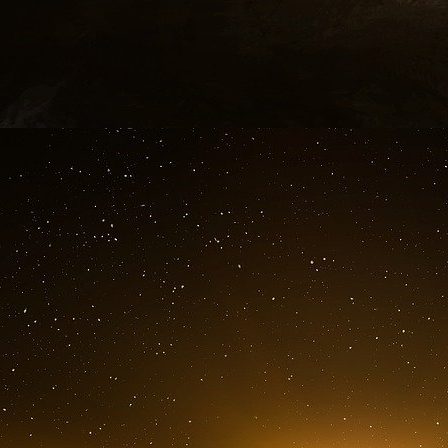
Société Générale, c’est particulièrement f
précisément à ne plus financer ou soutenir les
Donc, c’est vraiment exactement le projet sur le
Du Gaz de Schiste, exporté grâce aux fonds 
pas en financer, est exporter en France où il 
dessine. Mais les enquêteurs veulent aller plus l
gaz polluant. Ils recensent entre novembr
livraisons de GNL effectuées par tankers entr
Dunkerque (Nord), Fos-sur-Mer (Bouches-du
Atlantique).Plus de 4,5 milliards de mètres 
estimation…
Alexandre Abdelilah : En regardant un peu qui é
donc gère le terminal d’export de GNL Corpus
que l’un des clients, Cheniere Energy, était Eng
a pu consulter un document interne d’Engie qu
alertait en interne sur le fait que Cheniere n’ét
qui était envoyé en France. Engie, l’actionnair