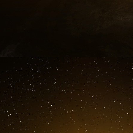
.
Marlène Schiappa va faire la une
prochain
La secrétaire d’État auprès de la Première m
solidaire et de la Vie associative sera la premi
magazine, selon son entourage joint par francei
Marlène Schiappa, secrétaire d’État aupr
l’Économie sociale et solidaire et de la Vie a
jeudi 6 avril, a appris franceinfo auprès de 
une information du journal Le Parisien. L’inte
sur la liberté des femmes mais aussi le fémin