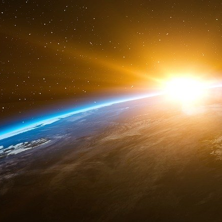
notamment sur le fait que « la liberté des fe
l’entendent n’est pas acquise ».
Sur les photos, Marlène Schiappa porte «
entourage qui indique par ailleurs qu’elle se
couverture du magazine. « Nous avons toujo
d’avoir une communication disruptive », revend
qui fait qu’elle a beaucoup de soutiens d’ailleurs
Cette interview a été réalisée il y a plusieur
« la liberté des femmes en Afghanistan » et r
aussi les droits LGBT+ sur la scène internationa
France Info