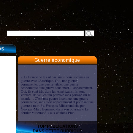
OS
Guerre économique
« La France ne le sait pas, mais nous sommes en
guerre avec l’Amérique. Oui, une guerre
permanente, une guerre vitale, une guerre
économique, une guerre sans mort… apparemment.
Oui, ils sont très durs les Américains, ils sont
voraces, ils veulent un pouvoir sans partage sur le
monde… C’est une guerre inconnue, une guerre
permanente, sans mort apparemment et pourtant une
guerre à mort ! » François Mitterrand cité par
Georges-Marc Benamou dans son ouvrage « Le
dernier Mitterrand » aux éditions Plon.
TOP PUBLICATIONS
DANS CETTE RUBRIQUE