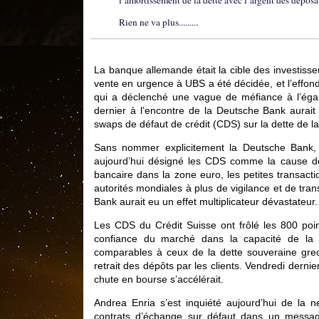
l’amortissement de la dette avec l’argent des déposan
Rien ne va plus.........
La banque allemande était la cible des investiss
vente en urgence à UBS a été décidée, et l’effon
qui a déclenché une vague de méfiance à l’égar
dernier à l’encontre de la Deutsche Bank aurait
swaps de défaut de crédit (CDS) sur la dette de l
Sans nommer explicitement la Deutsche Bank, 
aujourd’hui désigné les CDS comme la cause des
bancaire dans la zone euro, les petites transact
autorités mondiales à plus de vigilance et de tra
Bank aurait eu un effet multiplicateur dévastateur.
Les CDS du Crédit Suisse ont frôlé les 800 poi
confiance du marché dans la capacité de la 
comparables à ceux de la dette souveraine grecq
retrait des dépôts par les clients. Vendredi dern
chute en bourse s’accélérait.
Andrea Enria s’est inquiété aujourd’hui de la n
contrats d’échange sur défaut dans un message 