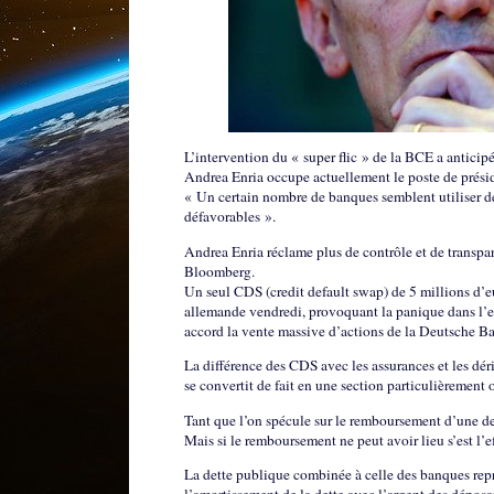
L’intervention du « super flic » de la BCE a antici
Andrea Enria occupe actuellement le poste de prési
« Un certain nombre de banques semblent utiliser 
défavorables ».
Andrea Enria réclame plus de contrôle et de transpar
Bloomberg.
Un seul CDS (credit default swap) de 5 millions d’eu
allemande vendredi, provoquant la panique dans l’e
accord la vente massive d’actions de la Deutsche Ba
La différence des CDS avec les assurances et les dér
se convertit de fait en une section particulièrement
Tant que l’on spécule sur le remboursement d’une det
Mais si le remboursement ne peut avoir lieu s’est l’
La dette publique combinée à celle des banques repré