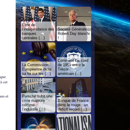
L’ère de
l’indépendance des
Société Générale :
banques
Robert Day blanchi
centrales (…)
!
Comment l’accord
La Commission
de 1951 entre le
Européenne dicte
Trésor
sa loi sur les (…)
américain (…)
nque
à cet
urs et
Porsche subit une
crise majeure
Banque de France
comme
dans le rouge : un
l’industrie (…)
déficit record (…)