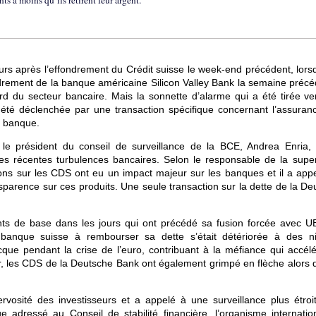
ts à moins qu’ils retirent leur argent.
eurs après l’effondrement du Crédit suisse le week-end précédent, lors
drement de la banque américaine Silicon Valley Bank la semaine précé
d du secteur bancaire. Mais la sonnette d’alarme qui a été tirée ve
 été déclenchée par une transaction spécifique concernant l’assuran
a banque.
le président du conseil de surveillance de la BCE, Andrea Enria,
 récentes turbulences bancaires. Selon le responsable de la super
ions sur les CDS ont eu un impact majeur sur les banques et il a appe
nsparence sur ces produits. Une seule transaction sur la dette de la D
nts de base dans les jours qui ont précédé sa fusion forcée avec U
banque suisse à rembourser sa dette s’était détériorée à des n
ue pendant la crise de l’euro, contribuant à la méfiance qui accélér
ier, les CDS de la Deutsche Bank ont également grimpé en flèche alors 
ervosité des investisseurs et a appelé à une surveillance plus étroi
adressé au Conseil de stabilité financière, l’organisme internatio