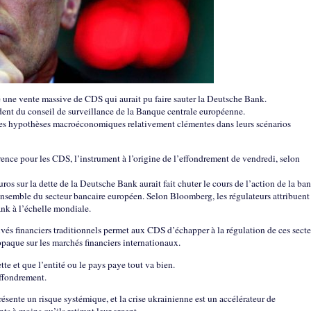
pé une vente massive de CDS qui aurait pu faire sauter la Deutsche Bank.
dent du conseil de surveillance de la Banque centrale européenne.
des hypothèses macroéconomiques relativement clémentes dans leurs scénarios
ence pour les CDS, l’instrument à l’origine de l’effondrement de vendredi, selon
ros sur la dette de la Deutsche Bank aurait fait chuter le cours de l’action de la ba
nsemble du secteur bancaire européen. Selon Bloomberg, les régulateurs attribuent 
nk à l’échelle mondiale.
ivés financiers traditionnels permet aux CDS d’échapper à la régulation de ces secte
 opaque sur les marchés financiers internationaux.
te et que l’entité ou le pays paye tout va bien.
effondrement.
sente un risque systémique, et la crise ukrainienne est un accélérateur de