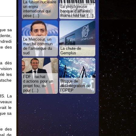
La fusion nucléaire
un enjeu
La prestigieuse
international qui
banque d’affaires
pèse (…)
Rothschild fait (…)
que sa
dente,
Le Mercosur, un
ndredi
marché commun
ce des
de l’amérique du
La chute de
sud
Gemplus
 a dès
vision
lé les
EDF : rachat
eutsche
d’actions pour un
Risque de
projet fou, ou
désintégration de
pour (…)
l’OPEP
BS. La
iveaux
ait le
que sa
te des
nal de