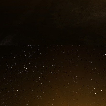
En vertu de la loi fédérale, les accusés sont
provisoire est censée être la norme. Mais dans 
ne rentrent pas dans leur famille. En 2019, 
dans l’attente de leur procès, selon les donnée
...
En plus de la maison familiale, le paquet de
espèces sonnantes et trébuchantes : Deux pe
ont payé respectivement 500 000 et 200 000 doll
...
Si Bankman-Fried devait fuir, le gouvernement 
« Ce qu’ils obtiendraient, c’est la propriété de
M. Richman, professeur à Columbia. Le gou
Stanford pour vendre la maison à un acheteur
Stanford, a déclaré M. Richman.
Dans un document déposé le 4 janvier, Bankma
valeur nette de leur maison s’élevait à 3,55 milli