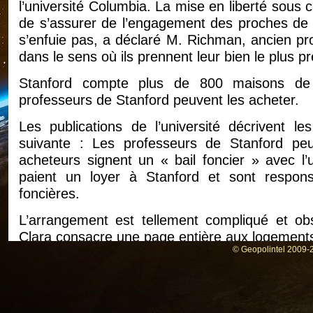
l’université Columbia. La mise en liberté sous 
de s’assurer de l’engagement des proches de B
s’enfuie pas, a déclaré M. Richman, ancien pr
dans le sens où ils prennent leur bien le plus p
Stanford compte plus de 800 maisons de 
professeurs de Stanford peuvent les acheter.
Les publications de l’université décrivent 
suivante : Les professeurs de Stanford pe
acheteurs signent un « bail foncier » avec l’
paient un loyer à Stanford et sont respon
foncières.
L’arrangement est tellement compliqué et ob
Clara consacre une page entière aux logements 
© Geopolintel 2009-2
Cette structure unique date de la fondation de l
« Comme l’acte de fondation stipule que les t
ceux qui achètent une maison sur le campus ne 