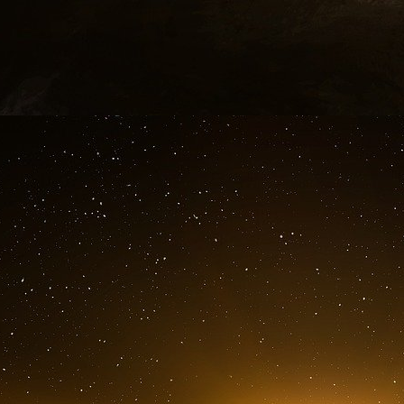
dessous », explique le Stanford Magazine. Selon
grandi dans la même maison que Bankman-Fr
« dilemme de l’héritage » des logements univer
Une brochure sur les logements universitaires
Stanford était de s’assurer que la dotation 
perpétuité ».
L’objectif des logements sur le campus, p
l’émergence d’une communauté universitaire en
Comme dans de nombreuses universités, le
important dans les efforts de recrutement de
déménager à Palo Alto, où le prix moyen d’une m
Zillow. Parmi les maisons de professeurs de 
une propriété de quatre chambres et trois sal
propriété de deux chambres et deux salles de b
« Personne ne pourrait s’offrir une maison à P
Richman, le professeur de Columbia. "Stanfor