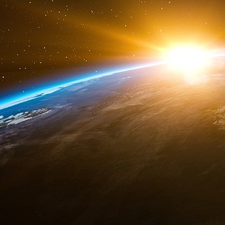
attirer, leur donne un avantage pour leur travail
Bankman et Fried ont signé leur bail de 51 a
au courant de l’accord de cautionnement a déc
l’école de l’utilisation de la maison comme garan
Un représentant de Stanford a déclaré que l’
nécessaire pour utiliser la maison comme cauti
« Selon les termes de leur bail foncier avec l’
ont le droit d’utiliser leur droit de bail com
peuvent grever leur droit de bail d’une hypo
requiert l’approbation de l’université », a dé
chargée de la communication externe, d
l’université n’a pas donné son accord pour que
leur droit de bail comme garantie pour l’obliga
en vertu de leur bail foncier ».
Stanford n’a pas répondu à une demande de cop
Un représentant de Bankman-Fried s’est refusé