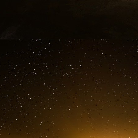
ensuite livrées en Europe. Pour l’Allemagne
transformations.
L’espoir des entreprises : Un coup de pouce 
Brudermüller, patron de BASF, venait pourta
investissement dans un autre Etat autoritaire :
la Russie, dont l’entreprise d’Etat Gazprom doi
BASF Wintershall-Dea, offrait également des op
le résultat est une perte totale. Pourtant,
d’investissements de dix milliards d’euros - c’e
par une entreprise allemande en Chine. « San
nécessaire ici ne serait même pas possible - c
Europe avec lequel nous pourrions gagner de l’a
Josefin Altrichter de l’Association de l’indu
« Stratégiquement, de nombreuses entreprise
des décisions douloureuses pour le site al
chambre de commerce allemande en Chine, 
allemandes interrogées et implantées en Chine