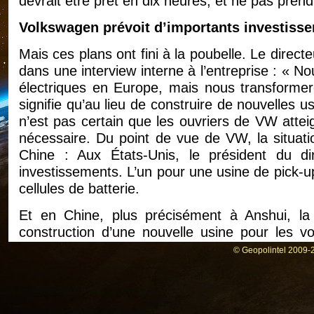
devrait être prêt en dix heures, et ne pas prend
Volkswagen prévoit d’importants investisse
Mais ces plans ont fini à la poubelle. Le direct
dans une interview interne à l’entreprise : « N
électriques en Europe, mais nous transformero
signifie qu’au lieu de construire de nouvelles u
n’est pas certain que les ouvriers de VW atteig
nécessaire. Du point de vue de VW, la situatio
Chine : Aux États-Unis, le président du di
investissements. L’un pour une usine de pick-u
cellules de batterie.
Et en Chine, plus précisément à Anshui, la 
construction d’une nouvelle usine pour les vo
devrait démarrer au second semestre. L’usine, 
© Geopolintel 2009-2
produit 350.000 voitures électriques par an. I
véhicules purement électriques du groupe en C
degré d’automatisation. Plus de 900 robots pr