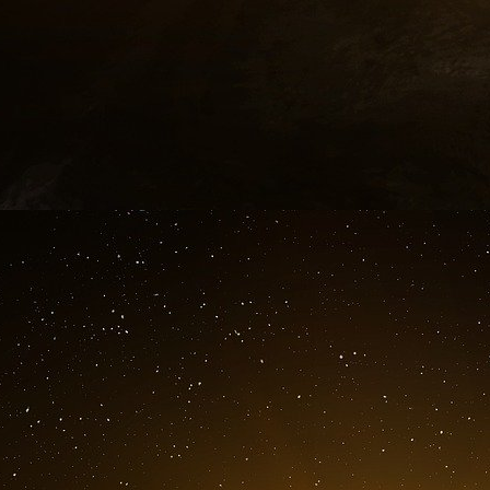
Les sénateurs français, eux, ont un autre co
jeudi 2 mars, l’examen du projet de loi sur la 
chiffre promet de planer au-dessus de leurs t
Ministère des Finances doit officialiser le chif
trimestre 2023. Dette publique signifie tout ce 
son train de vie, et devra rembourser. Or, le re
Le chiffre ne fait pas sourire à Berlin
Plus de 3000 milliards d’euros, soit 112% de s
l’Allemagne est aux environs de 68%, et la Sui
fait pas du tout sourire. Car si le gouvern
retraites, le trou va se creuser encore plus.
d’euros supplémentaires d’ici à 2030 pour fin
parler de ce qui risque de se passer si les tau
partenaires européens de la France, qui tous 
sous la pression budgétaire, auront de quoi s’al
La question du coût des retraites n’a quasim
projet de loi en première lecture à l’Assemblée