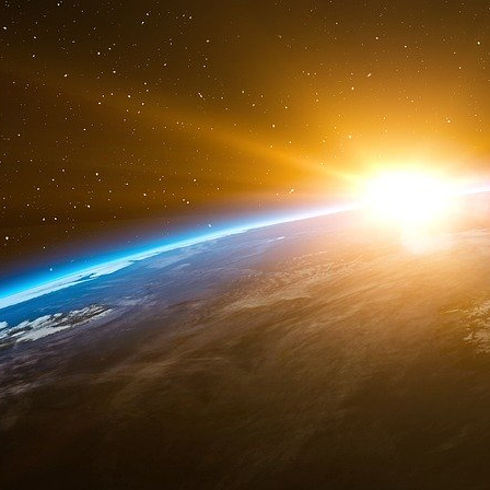
Logique. Le tir de barrage de l’opposition
amendements, a transformé la discussion parleme
vingt du texte législatif ont pu être votés !
Dépenser et ne pas réformer
Changement d’ambiance au Sénat. La Cha
contrôlée par une majorité de droite. La droit
années, son propre projet de réforme des ret
Bruno Retailleau, pourfend l’endettement. « 
dépenser et s’abstenir de réformer, a-t-il plu
redistribution à rebours qui consiste à prend
générations futures. »
Refuser de réformer les retraites au mome
s’envolent ne tiendrait donc pas debout. La c
passé, défendu « un effort plus rigoureux enc
l’État.
Enfin ? Eh oui ! C’est bien le mot qui convient.