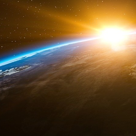
.
La France qui se divise sur les retra
Trois mille milliards d’euros de dette publiqu
fracture sur la réforme des retraites – débattu
toujours plus dépensière.
Richard WerlyJournaliste Blick
À chacun son compteur. Pour les syndicats fran
lors de la nouvelle journée d’action contre la 
compte est celui des années passées à trava
proposé de 62 à 64 ans de l’âge légal de dép
d’accepter de cotiser 43 ans. Le compteur syn
celui de l’espérance de vie (qui justifie de tr
productivité (qui requièrent de travailler davan
mettre le gouvernement le dos au mur, via
quelques jours.