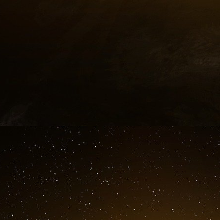
depuis… 1974 ! Bientôt cinquante ans de
l’endettement. Cinquante ans que le pays v
s’aggraver, selon le quotidien libéral « L’Opini
étude de la Cour des comptes dans son édit
s’aperçoit que la France dépense plus dans pres
Autre chiffre qui fait réfléchir : les dépenses
28,6% en moyenne dans les pays de l’Union eur
quotidien cite une étude de 2016 de France St
selon laquelle « le niveau élevé de dépense
générosité du système français ». Le Haut Conse
prévenu : « La réforme des retraites ne suffira 
Travailler plus ou dépenser plus ?
Alors, faut-il travailler plus ou dépenser plus ?
d’action du 7 mars, une partie de la réponse,
les moyens de faire adopter son projet de loi. 
permettre à ceux qui le peuvent de prendre 
Ministère des Finances et des voisins europée