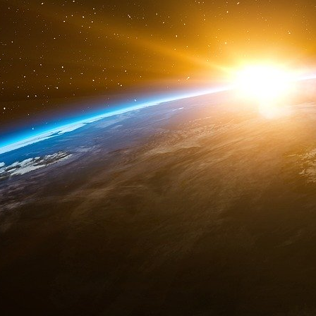
jours, des discussions, des réunions et des r
n’est pas tout : selon le centre érotique Villa-V
sont particulièrement demandés pendant la s
Notre offre, notre agence de services d’
escortes, s’adresse à vous, messieurs d
enchanteresses, charmantes, intelligentes et
importe l’occasion, qu’il s’agisse d’un ren
magnifique dîner aux chandelles dans un restaur
serez toujours divertis de manière excel
d’accompagnement parfait. Nos dames savent v
gamme avec une élégance particulièrement visi
dans toutes les situations imaginables.
https://www.villa-velvet.ch/de/glos...
Selon le directeur de l’agence de rencon
réservations et 25 demandes de renseignem
m’attends à ce qu’il y en ait encore plus », d
satisfaites par quatre filles. « Dès qu’un cli