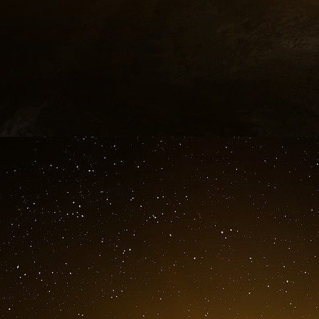
quatre heures, elle le rejoint » Quatre heur
francs, une nuit jusqu’à 2550 francs.
L’agence argovienne avait déjà envoyé des
pandémie de Covid. « Nos escortes ont déjà é
des chefs d’entreprise, par exemple », expli
pour eux-mêmes et leurs employés pour faire la f
Selon le responsable, les services demandés
ou à une fête, ainsi que des services sexuel
femmes y ont vécues ont été positives. « Cepe
notre clientèle habituelle. Les femmes ayant u
gamme sont particulièrement recherchées ».
Un phénomène qui s’amplifie lors des gra
directrice du centre de conseil sur le travail 
les visiteurs restent en un même lieu pendant p
est de plus en plus large. Le WEF entre dans 
Comme aucune enquête n’est menée, la police