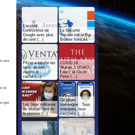
L’accord
controversé de
La Sécurité
Google avec plus
Sociale est le Big
de cent (…)
Brother français
is aux
Pfizer a falsifié les
COVID 19 :
tests de son
Wuhan, L’USAID,
vaccin et
Fauci, la Cia et
caché (…)
Peter (…)
ns le
Dictature
ui qui
Les Jeux militaires
numérique : Tous
de Wuhan sont ils
masqués, tous
le premier (…)
vaccinés, (…)