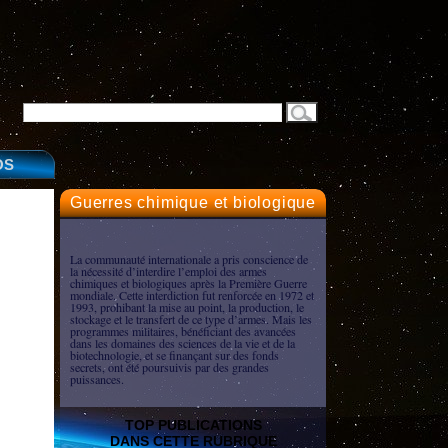
OS
Guerres chimique et biologique
La communauté internationale a pris conscience de
la nécessité d’interdire l’emploi des armes
chimiques et biologiques après la Première Guerre
mondiale. Cette interdiction fut renforcée en 1972 et
1993, prohibant la mise au point, la production, le
stockage et le transfert de ce type d’armes. Mais les
programmes militaires, bénéficiant des avancées
dans les domaines des sciences de la vie et de la
biotechnologie, et se finançant sur des fonds
secrets, ont été poursuivis par des grandes
puissances.
TOP PUBLICATIONS
DANS CETTE RUBRIQUE