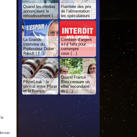
Quand les médias
Flambée des prix
annonçaient le
de l’alimentation :
refroidissement (…)
les spéculateurs
La Grande
Combien d’argent
Interview du
a-t-il fallu pour
Professeur Didier
corrompre
Raoult | (…)
ceux (…)
Quand France
PfizerLeak : le
Bleu censure un
contrat entre Pfizer
effet secondaire
et la France
du (…)
n
 le
 hivers