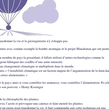
ansformer la vie et la géoingénierie n’y échappe pas.
ocratie avec comme exemple la bombe atomique et le projet Manahatan qui ont perm
 nombre de pays la possédant, il fallait utiliser d’autres technologies comme la
pour fabriquer des conflits d’une autre intensité.
 au changement climatique se multiplient dans le monde.
s « l’instabilité climatique est un facteur majeur de l’augmentation de la faim da
crises alimentaires ».
z le pays, mais si vous contrôlez les semences, vous contrôlez l’alimentation. Et cel
en son pouvoir. » Henry Kissinger
de la chlorophylle des plantes.
vec l’azote et provoquer une carence et faire mourir les plantes.
nt un enjeu pour transformer la vie, il faut comprendre que cette technique est une