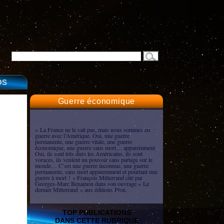
OS
Guerre économique
« La France ne le sait pas, mais nous sommes en
guerre avec l’Amérique. Oui, une guerre
permanente, une guerre vitale, une guerre
économique, une guerre sans mort… apparemment.
Oui, ils sont très durs les Américains, ils sont
voraces, ils veulent un pouvoir sans partage sur le
monde… C’est une guerre inconnue, une guerre
permanente, sans mort apparemment et pourtant une
guerre à mort ! » François Mitterrand cité par
Georges-Marc Benamou dans son ouvrage « Le
dernier Mitterrand » aux éditions Plon.
TOP PUBLICATIONS
DANS CETTE RUBRIQUE