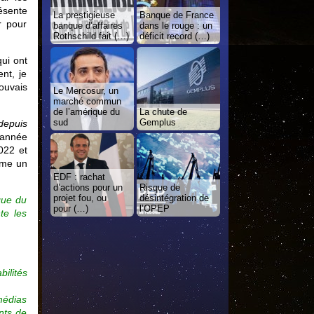
ésente
La prestigieuse
Banque de France
r pour
banque d’affaires
dans le rouge : un
Rothschild fait (…)
déficit record (…)
qui ont
nt, je
rouvais
Le Mercosur, un
marché commun
de l’amérique du
La chute de
sud
Gemplus
depuis
’année
022 et
omme un
EDF : rachat
d’actions pour un
Risque de
projet fou, ou
désintégration de
que du
pour (…)
l’OPEP
te les
ilités
 médias
nts de