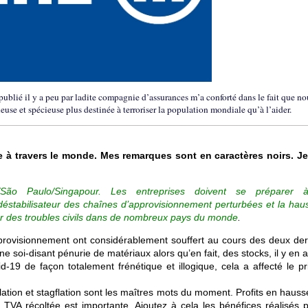
publié il y a peu par ladite compagnie d’assurances m’a conforté dans le fait que no
e et spécieuse plus destinée à terroriser la population mondiale qu’à l’aider.
iée à travers le monde. Mes remarques sont en caractères noirs. J
is/São Paulo/Singapour. Les entreprises doivent se préparer
déstabilisateur des chaînes d’approvisionnement perturbées et la hau
quer des troubles civils dans de nombreux pays du monde
.
rovisionnement ont considérablement souffert au cours des deux der
soi-disant pénurie de matériaux alors qu’en fait, des stocks, il y en 
-19 de façon totalement frénétique et illogique, cela a affecté le pr
nflation et stagflation sont les maîtres mots du moment. Profits en haus
la TVA récoltée est importante. Ajoutez à cela les bénéfices réalisés 