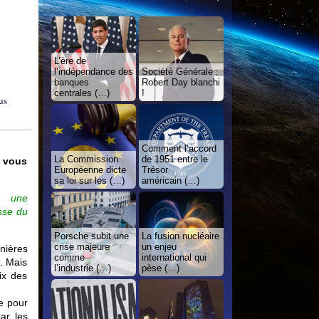
L’ère de
l’indépendance des
Société Générale :
banques
Robert Day blanchi
centrales (…)
!
us
Comment l’accord
La Commission
de 1951 entre le
e vous
Européenne dicte
Trésor
sa loi sur les (…)
américain (…)
 à une
sse du
Porsche subit une
La fusion nucléaire
crise majeure
un enjeu
nières
comme
international qui
a. Mais
l’industrie (…)
pèse (…)
ix des
se pour
par les