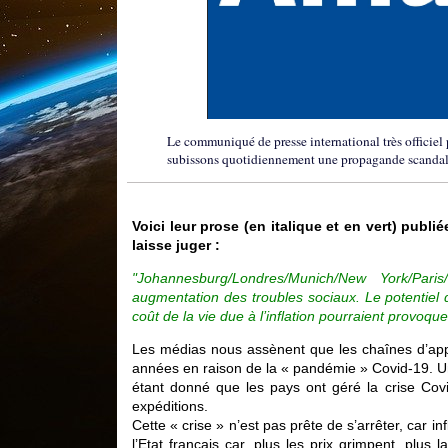
Le communiqué de presse international très officiel 
subissons quotidiennement une propagande scandaleus
Voici leur prose (en italique et en vert) publ
laisse juger :
"Johannesburg/Londres/Munich/New York/Par
augmentation des troubles sociaux. Le potentiel 
coût de la vie due à l’inflation pourraient provo
Les médias nous assènent que les chaînes d’app
années en raison de la « pandémie » Covid-19. Une 
étant donné que les pays ont géré la crise Covid
expéditions.
Cette « crise » n’est pas prête de s’arrêter, car i
l’Etat français car, plus les prix grimpent, plus 