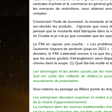
centrales d’achats et le commerce en général grâ
les menaces de restrictions, vous obtenez enc
comptes.
Concernant l’huile de tournesol, la moutarde et la 
sur-stockés les produits... J’ignorais que nous 
pensais que la moutarde était fabriquée dans la rég
en Croatie et je n’ai pu que constater que les r
Le FMI en rajoute une couche : «
Les problème
l’automne risquent de perdurer jusqu’en 2023
». 
dernière, le FMI s’attendait encore à ce que les 
que les autres goulets d’étranglement aient dispa
cheveu dans la soupe. (1) Quel bla-bla inutile et te
Les dommages et les pertes causés par les manif
Sud ont coûté des milliards de dollars.Le pouv
mouvements de protestation
.
Vous noterez au passage qu’Allianz pointe du doig
Les entreprises devraient examiner et mettre à j
de la chaîne d’approvisionnement.
La confiance dans les sources traditionnelles d’i
sociaux dans l’activation des troubles civils de