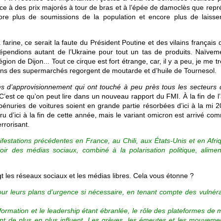
ce à des prix majorés à tour de bras et à l’épée de damoclès que repr
ore plus de soumissions de la population et encore plus de laisse
farine, ce serait la faute du Président Poutine et des vilains français 
dépendions autant de l’Ukraine pour tout un tas de produits. Naïveme
ion de Dijon... Tout ce cirque est fort étrange, car, il y a peu, je me t
ayons des supermarchés regorgent de moutarde et d’huile de Tournesol.
s d’approvisionnement qui ont touché à peu près tous les secteurs 
C’est ce qu’on peut lire dans un nouveau rapport du FMI. À la fin de l
pénuries de voitures soient en grande partie résorbées d’ici à la mi 2
ru d’ici à la fin de cette année, mais le variant omicron est arrivé c
rrorisant.
estations précédentes en France, au Chili, aux États-Unis et en Afri
oir des médias sociaux, combiné à la polarisation politique, alimen
t les réseaux sociaux et les médias libres. Cela vous étonne ?
our leurs plans d’urgence si nécessaire, en tenant compte des vulnérab
nformation et le leadership étant ébranlée, le rôle des plateformes de
vient de plus en plus influent. Les grèves, les émeutes et les mouveme