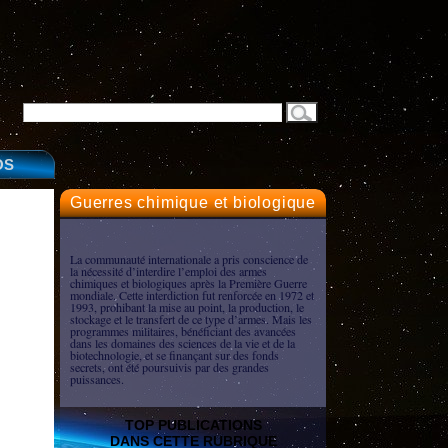
OS
Guerres chimique et biologique
La communauté internationale a pris conscience de
la nécessité d’interdire l’emploi des armes
chimiques et biologiques après la Première Guerre
mondiale. Cette interdiction fut renforcée en 1972 et
1993, prohibant la mise au point, la production, le
stockage et le transfert de ce type d’armes. Mais les
programmes militaires, bénéficiant des avancées
dans les domaines des sciences de la vie et de la
biotechnologie, et se finançant sur des fonds
secrets, ont été poursuivis par des grandes
puissances.
TOP PUBLICATIONS
DANS CETTE RUBRIQUE