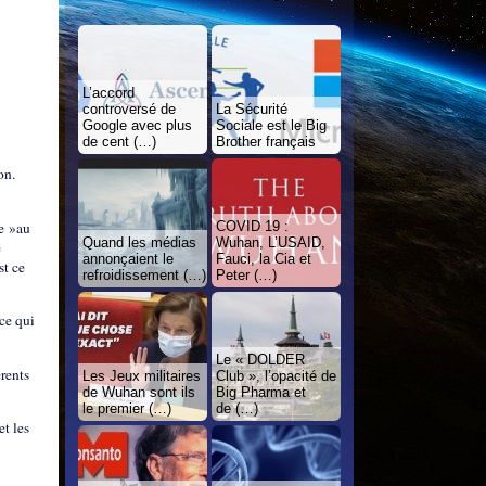
L’accord
controversé de
La Sécurité
Google avec plus
Sociale est le Big
de cent (…)
Brother français
on.
re »au
COVID 19 :
Quand les médias
Wuhan, L’USAID,
e
annonçaient le
Fauci, la Cia et
st ce
refroidissement (…)
Peter (…)
 ce qui
Le « DOLDER
érents
Les Jeux militaires
Club », l’opacité de
de Wuhan sont ils
Big Pharma et
le premier (…)
de (…)
t les