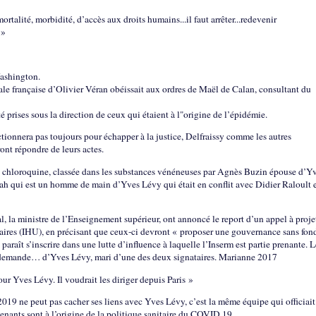
rtalité, morbidité, d’accès aux droits humains...il faut arrêter...redevenir
 »
Washington.
ale française d’Olivier Véran obéissait aux ordres de Maël de Calan, consultant du
é prises sous la direction de ceux qui étaient à l"origine de l’épidémie.
nctionnera pas toujours pour échapper à la justice, Delfraissy comme les autres
ont répondre de leurs actes.
 la chloroquine, classée dans les substances vénéneuses par Agnès Buzin épouse d’Y
ah qui est un homme de main d’Yves Lévy qui était en conflit avec Didier Raloult 
 la ministre de l’Enseignement supérieur, ont annoncé le report d’un appel à proje
taires (IHU), en précisant que ceux-ci devront « proposer une gouvernance sans fon
araît s’inscrire dans une lutte d’influence à laquelle l’Inserm est partie prenante. L
e demande… d’Yves Lévy, mari d’une des deux signataires. Marianne 2017
our Yves Lévy. Il voudrait les diriger depuis Paris »
9 ne peut pas cacher ses liens avec Yves Lévy, c’est la même équipe qui officiait 
enants sont à l’origine de la politique sanitaire du COVID 19.