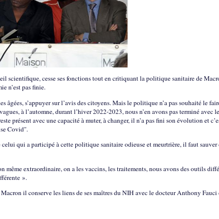
il scientifique, cesse ses fonctions tout en critiquant la politique sanitaire de Macr
e n’est pas finie.
nes âgées, s’appuyer sur l’avis des citoyens. Mais le politique n’a pas souhaité le fai
 vagues, à l’automne, durant l’hiver 2022-2023, nous n’en avons pas terminé avec l
este présent avec une capacité à muter, à changer, il n’a pas fini son évolution et c’e
ise Covid".
lui qui a participé à cette politique sanitaire odieuse et meurtrière, il faut sauver
 même extraordinaire, on a les vaccins, les traitements, nous avons des outils diff
fférente ».
 Macron il conserve les liens de ses maîtres du NIH avec le docteur Anthony Fauci e