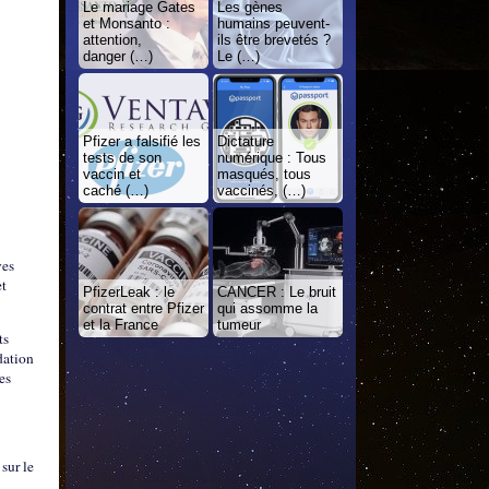
Le mariage Gates
Les gènes
et Monsanto :
humains peuvent-
attention,
ils être brevetés ?
danger (…)
Le (…)
Pfizer a falsifié les
Dictature
tests de son
numérique : Tous
vaccin et
masqués, tous
caché (…)
vaccinés, (…)
ves
et
PfizerLeak : le
CANCER : Le bruit
contrat entre Pfizer
qui assomme la
et la France
tumeur
ts
dation
es
sur le