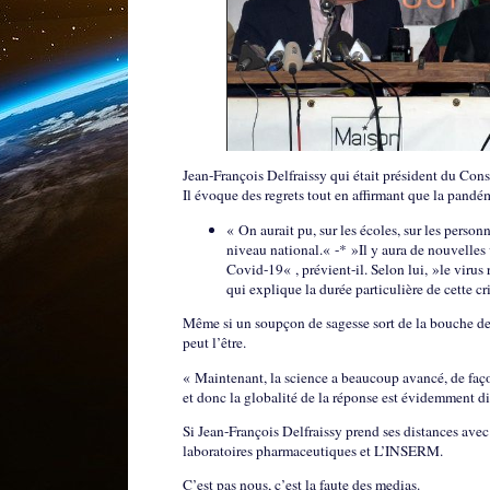
Jean-François Delfraissy qui était président du Conse
Il évoque des regrets tout en affirmant que la pandémi
« On aurait pu, sur les écoles, sur les person
niveau national.« -* »Il y aura de nouvelles
Covid-19« , prévient-il. Selon lui, »le virus r
qui explique la durée particulière de cette cr
Même si un soupçon de sagesse sort de la bouche de ce
peut l’être.
« Maintenant, la science a beaucoup avancé, de façon
et donc la globalité de la réponse est évidemment di
Si Jean-François Delfraissy prend ses distances avec
laboratoires pharmaceutiques et L’INSERM.
C’est pas nous, c’est la faute des medias.