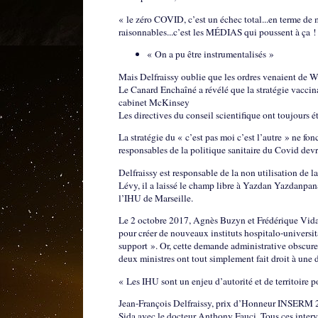
« le zéro COVID, c’est un échec total...en terme de mo
raisonnables...c’est les MÉDIAS qui poussent à ça !
« On a pu être instrumentalisés »
Mais Delfraissy oublie que les ordres venaient de 
Le Canard Enchaîné a révélé que la stratégie vaccin
cabinet McKinsey
Les directives du conseil scientifique ont toujours ét
La stratégie du « c’est pas moi c’est l’autre » ne fo
responsables de la politique sanitaire du Covid devr
Delfraissy est responsable de la non utilisation de
Lévy, il a laissé le champ libre à Yazdan Yazdanpan
l’IHU de Marseille.
Le 2 octobre 2017, Agnès Buzyn et Frédérique Vidal,
pour créer de nouveaux instituts hospitalo-universi
support ». Or, cette demande administrative obscure p
deux ministres ont tout simplement fait droit à un
« Les IHU sont un enjeu d’autorité et de territoire p
Jean-François Delfraissy, prix d’Honneur INSERM 201
Sida avec le docteur Anthony Fauci. Tous ces interv