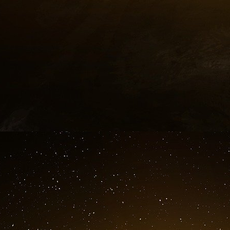
concentration et à la distribution des agent
utilisés.
Dans ce cas, les autorités publiques iraient à l
dessous).
Physique et biologie des maladies respirato
fonctionnent pas
Afin de comprendre pourquoi les masques n
revoir les connaissances établies sur les mala
variation saisonnière de la surmortalité due à
de transmission des maladies infectieuses p
aérosols et le mécanisme de la dose infectieus
Outre les pandémies qui peuvent survenir 
connaissent un surcroît de mortalité due à des 
qui est causé par des virus. Voir, par exemple,
(2017). Ce phénomène est connu depuis l
extrêmement régulier.