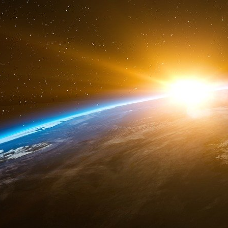
Aucune étude RCT dont les résultats ont été v
est bénéfique pour les travailleurs de la sa
les ménages. Il n’existe aucune étude de ce ty
n’existe aucune étude qui montre un bénéf
masques en public (plus d’informations à ce suj
De plus, s’il y avait un avantage à porter un 
contre les gouttelettes et les particules d’aéro
particules (N95) devrait être plus avantageux q
plusieurs grandes méta-analyses, et tous l
avantage relatif. Les masques ne fonctionnent 
Le principe de précaution tourné sur la têt
À la lumière de la recherche médicale, il est
autorités de santé publique n’appliquent pas s
bien établis, étant donné que les domm
environnementaux répartis résultant d’une
masques sont importants, sans parler des