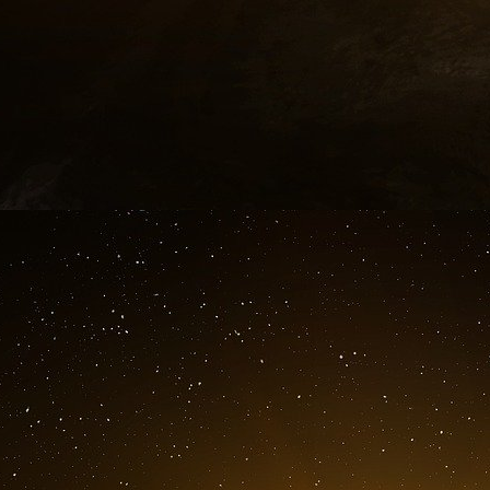
2019 ; 322(9) : 824-833. doi:10.1001/jam
randomisés, 2371 ont terminé l’étude et o
Parmi le personnel de santé ambulatoire,
N95 par rapport aux masques médicaux te
essai n’ont entraîné aucune différence s
confirmée en laboratoire ».
Long, Y. et al (2020) « Effectiveness of N
influenza : A systematic review and meta-
https://doi.org/10.1111/jebm.12381
« Au to
ont été inclus. Aucune différence statisti
la prévention de la grippe confirmée en labo
confirmées en laboratoire, des infections
des affections de type grippal à l’aide 
La méta-analyse a indiqué un effet 
colonisation bactérienne confirmée en la
L’utilisation d’appareils respiratoires N9
pas associée à un risque moindre de grippe
Conclusion concernant les masques qui ne 