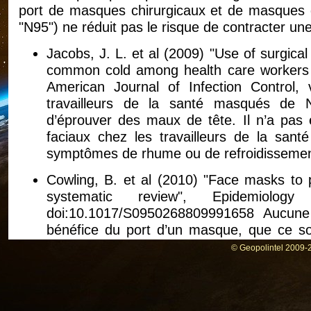
port de masques chirurgicaux et de masques de
"N95") ne réduit pas le risque de contracter un
Jacobs, J. L. et al (2009) "Use of surgica
common cold among health care workers in
American Journal of Infection Control
travailleurs de la santé masqués de N
d’éprouver des maux de tête. Il n’a pas 
faciaux chez les travailleurs de la san
symptômes de rhume ou de refroidissemen
Cowling, B. et al (2010) "Face masks to p
systematic review", Epidemiolog
doi:10.1017/S0950268809991658 Aucun
bénéfice du port d’un masque, que ce soi
membres de la communauté dans les ménage
© Geopolintel 2009-2
et 2.
bin-Reza et al (2012) "The use of masks 
influenza : a systematic review of the 