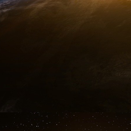
comprendre comment un virion (de tous les ty
attaqué ou endommagé au niveau moléculair
l’humidité ambiante. Un « virion » est la fo
dehors d’une cellule hôte, avec un noyau d’A
réel de cette « décomposition viable » d’un 
gouttelette n’a pas été expliqué ni étudié.
En tout état de cause, l’explication et le mo
pas du mécanisme particulier de la décompositi
l’humidité. Le modèle d’épidémiologie viral
démontré par Shaman est valable pour l’un 
mécanismes), que ce soit la « décroissance viab
La percée réalisée par Shaman et al. n’est p
plutôt de profondes implications en matière de 
ignorées ou négligées dans la pandémie actuell
En particulier, le travail de Shaman implique
nombre fixe (dépendant uniquement de la stru
sociales dans une population totalement sensi