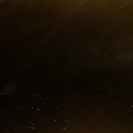
mortality rate chart
Le caractère saisonnier du phénomène n’a été 
Jusqu’à récemment, on se demandait si le 
changement saisonnier de la virulence de
saisonnier de la sensibilité de l’hôte (par exem
tissus ou une diminution de la lumière du jour
stress hormonal). Voir, par exemple, Dowell (2
Dans une étude qui fait date, Shaman et al. (
de la mortalité due aux maladies extra respira
sur la seule base de l’humidité absolue et de
agents pathogènes dans l’air.
Lowen et ses collègues (2007) ont démontré le
dépendant de l’humidité dans la transmission
examiné les mécanismes sous-jacents poten
l’humidité.