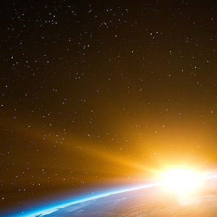
reproduction de base de l’épidémie (R0) est 
l’humidité absolue ambiante.
Pour une définition du R0, voir HealthKnowl
d’infections secondaires produites par un cas 
tout le monde est sensible ». Le R0 moyen pour 
l’étude exhaustive de Biggerstaff et al. (2014).
En fait, Shaman et al. ont montré que le R0 
saisons entre des valeurs d’été humide à peine
sec généralement aussi élevées que « 4 » (voi
termes, les maladies respiratoires virales inf
année sous les latitudes tempérées passent d’
une contagiosité virulente, simplement en ra
contrôlé par l’humidité atmosphérique, indépe
Par conséquent, toute la modélisation mathém
politiques médiatrices (telles que la distancia
indépendantes de l’humidité, a une grande prob
seule base. Pour des études sur la modélisatio