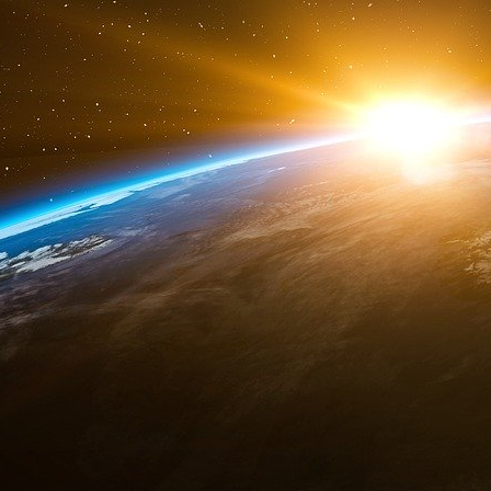
figure 2c de ce document :
masks studies viruses
Clinical Infectious Diseases (Maladies inf
er
1
décembre 2017, Pages 1934–1942,
ht
Radonovich, L.J. et al. (2019) « N95 Re
Influenza Among Health Care Personnel