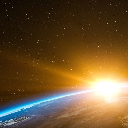
Le mécanisme sous-jacent est que les partic
d’agents pathogènes sont neutralisées au cou
monotone et significative avec l’augmentation
basé sur les travaux fondateurs de Harper (
que les gouttelettes porteuses de virus et d’
des délais de plus en plus courts, à mesure qu
Harper a soutenu que les virus eux-mêmes é
(« décomposition viable »), mais il a admis q
physique ou à la sédimentation des gouttelettes
viabilités des aérosols rapportées dans cet arti
du virus et la numération radioactive dans les 
peuvent être critiquées au motif que les maté
physiquement identiques ».
Ce dernier point (« perte physique ») me sembl
un effet physique universel de provoquer
particules/gouttelettes, et que tous le
essentiellement la même « décomposition » due 