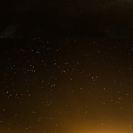
Respiratory Viruses 6(4), 257-267. "Il y a
études n’a établi de relation concluante
protection et la protection contre l’infection
Smith, J.D. et al. (2016) "Efficacité des
masques chirurgicaux pour protéger les tra
respiratoires aiguës : revue systémat
cmaj.150835 ; DOI : 10.1503/cmaj.150835 "
Dans la méta-analyse des études cliniqu
significative entre les masques de protec
qui concerne le risque associé (a) d’infecti
de maladie de type grippal, ou (c) d’absent
Offeddu, V. et al (2017) "Efficacité des 
chez les travailleurs de la santé : A Sys
Infectious Diseases, Volume 65, Issue
https://doi.org/10.1093/cid/cix681 "L’éval
était sujette à des biais. La preuve d’u
infection respiratoire vérifiée (IRM) n’était