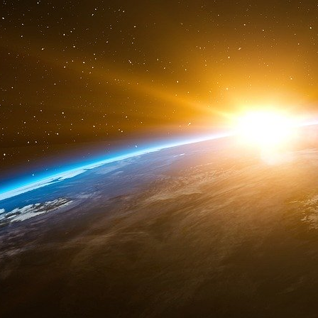
avec l’ancien responsable du FMI en Ukraine, 
Pinchuk est le fondateur de la Fondation Vic
offshore pour acheminer plus de 29 millions de 
les transferts les plus importants ayant eu lieu
Bien qu’étant l’un des pays les plus pauvres d’
de la Fondation Clinton de 1999 à 2014, rappor
sa femme - la fille de l’ancien président uk
faire des dons aux organisations caritatives d
à M. Clinton par Doug Schoen, un sondeur qui a 
« Le magnat ukrainien de l’acier Victor Pinchu
et 25 millions de dollars », a écrit The Independ
nombreux témoignages, à demander de l’aide à H
d’État. »