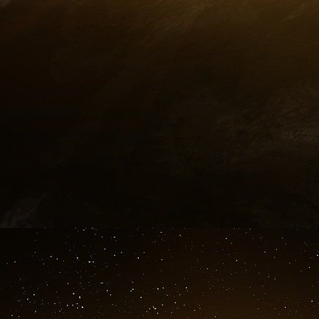
La secrétaire d’État américaine Hillary Rodham
Christine Lagarde, candidate à la direction gén
Traditionnellement, le FMI est dirigé par un Eu
de la Banque mondiale.
La Presse Ca