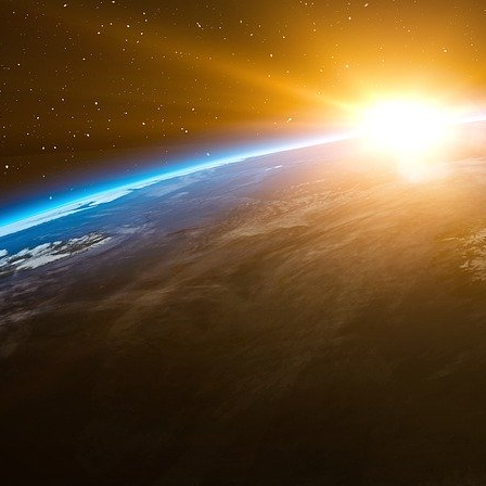
À partir du coup d’État de Kiev soutenu 
d’Ukraine a reçu des milliards d’aide étrang
maintenir à flot le secteur financier ukraini
gouvernement pro-occidental de Porochenko en
17,5 milliards de dollars (15,8 milliards d’euro
2017 après n’en avoir déboursé que la moi
corruption », rapporte Deutsche Welle.
Au moment de la campagne présidentielle a
commencé à transférer cet argent à l’étranger v
millions de dollars, comme le rapporte Kate
versé des pots-de-vin à la directrice de la Ba
patron, Petro Porochenko.
Les banques impliquées dans l’escroquerie so
Moscow Commercial Bank (Converse Bank), 
Vernum Bank, Dnipro Credit, Delta Bank et bien