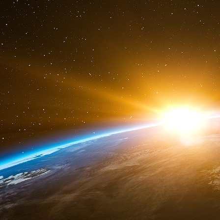
Le FMI modifie ses règles pour aide
• Le FMI modifie in extremis son règlement inté
Asphyxiée, l’Ukraine de Petro Porochenko a
cette dette de 3 milliards de dollars qu’elle d
techniquement, au 20 décembre, le pays e
normalement, le FMI n’a pas le droit d’appo
en situation de défaut
. Mais depuis ce m
précisément modifié cette partie de son réglem
du FMI (composé de 188 États membres, NDLR
règle actuelle sur le refus d’arriérés de paiemen
ndlr
) », a déclaré le porte-parole du FMI Gerr
en vie le plan d’aide du FMI accordé en mars à 
Occidentaux, notamment les Américains.
Le Figaro
FMI : Hillary Clinton renforce l’appu