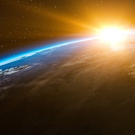
de s’arrêter à Hong Kong ».
« La prise de contrôle de Taïwan, une miss
renforcer la prétention égocentrique de Xi à l
déclaré M. Pompeo.
Reuters