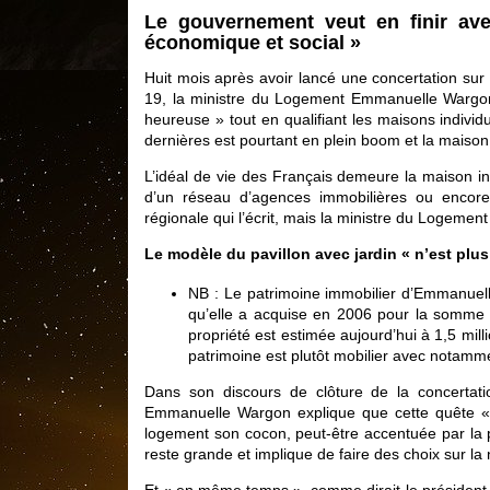
Le gouvernement veut en finir ave
économique et social »
Huit mois après avoir lancé une concertation sur
19, la ministre du Logement Emmanuelle Wargon es
heureuse » tout en qualifiant les maisons indivi
dernières est pourtant en plein boom et la maison
L’idéal de vie des Français demeure la maison i
d’un réseau d’agences immobilières ou encore
régionale qui l’écrit, mais la ministre du Logement
Le modèle du pavillon avec jardin « n’est plu
NB : Le patrimoine immobilier d’Emmanue
qu’elle a acquise en 2006 pour la somme d
propriété est estimée aujourd’hui à 1,5 mil
patrimoine est plutôt mobilier avec notamm
Dans son discours de clôture de la concertati
Emmanuelle Wargon explique que cette quête « r
logement son cocon, peut-être accentuée par la pé
reste grande et implique de faire des choix sur la n