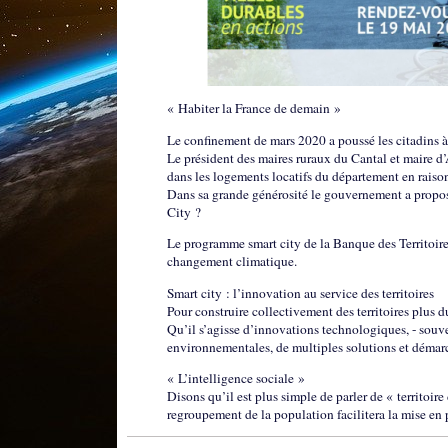
« Habiter la France de demain »
Le confinement de mars 2020 a poussé les citadins à
Le président des maires ruraux du Cantal et maire d’
dans les logements locatifs du département en raison
Dans sa grande générosité le gouvernement a propos
City ?
Le programme smart city de la Banque des Territoires
changement climatique.
Smart city : l’innovation au service des territoires
Pour construire collectivement des territoires plus du
Qu’il s’agisse d’innovations technologiques, - souve
environnementales, de multiples solutions et démarch
« L’intelligence sociale »
Disons qu’il est plus simple de parler de « territoi
regroupement de la population facilitera la mise en p