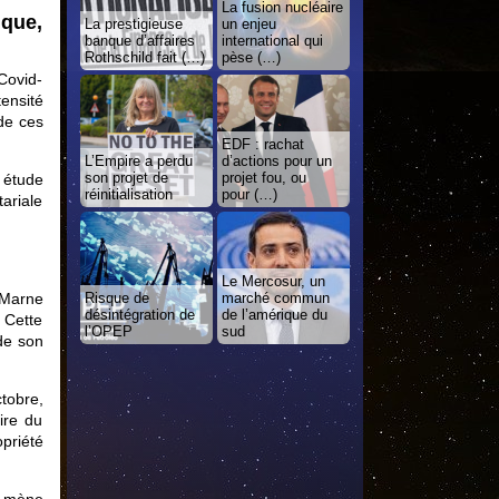
La fusion nucléaire
ique,
La prestigieuse
un enjeu
banque d’affaires
international qui
Rothschild fait (…)
pèse (…)
Covid-
ensité
de ces
EDF : rachat
L’Empire a perdu
d’actions pour un
son projet de
projet fou, ou
 étude
réinitialisation
pour (…)
ariale
Le Mercosur, un
-Marne
Risque de
marché commun
désintégration de
de l’amérique du
 Cette
l’OPEP
sud
 de son
tobre,
ire du
priété