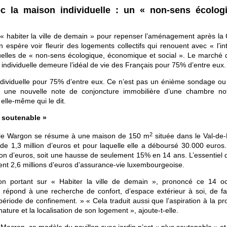
c la maison individuelle : un « non-sens écolog
 « habiter la ville de demain » pour repenser l’aménagement après la 
père voir fleurir des logements collectifs qui renouent avec « l’int
duelles de « non-sens écologique, économique et social ». Le marché 
 individuelle demeure l’idéal de vie des Français pour 75% d’entre eux.
ndividuelle pour 75% d’entre eux. Ce n’est pas un énième sondage ou
 une nouvelle note de conjoncture immobilière d’une chambre not
 elle-même qui le dit.
s soutenable »
2
lle Wargon se résume à une maison de 150 m
située dans le Val-de
e 1,3 million d’euros et pour laquelle elle a déboursé 30.000 euros.
lion d’euros, soit une hausse de seulement 15% en 14 ans. L’essentiel
ent 2,6 millions d’euros d’assurance-vie luxembourgeoise.
on portant sur « Habiter la ville de demain », prononcé ce 14 oc
épond à une recherche de confort, d’espace extérieur à soi, de fa
riode de confinement. » « Cela traduit aussi que l’aspiration à la pro
ature et la localisation de son logement », ajoute-t-elle.