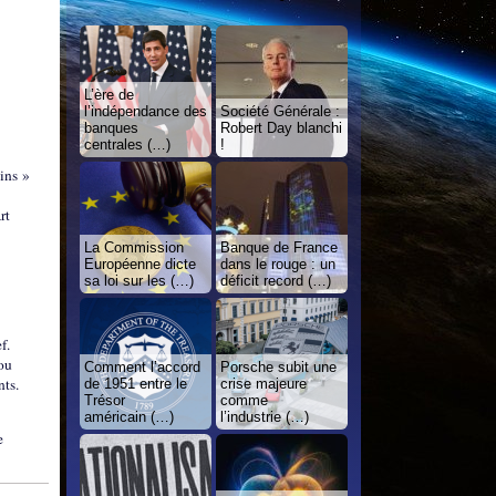
L’ère de
l’indépendance des
Société Générale :
banques
Robert Day blanchi
centrales (…)
!
ains »
rt
La Commission
Banque de France
Européenne dicte
dans le rouge : un
sa loi sur les (…)
déficit record (…)
f.
 ou
Comment l’accord
Porsche subit une
nts.
de 1951 entre le
crise majeure
Trésor
comme
américain (…)
l’industrie (…)
e