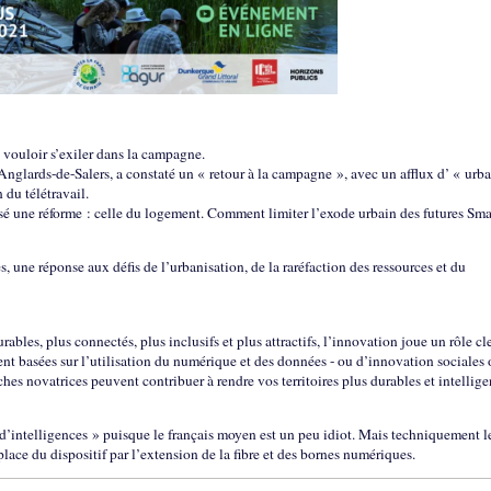
 vouloir s’exiler dans la campagne.
Anglards-de-Salers, a constaté un « retour à la campagne », avec un afflux d’ « urb
 du télétravail.
é une réforme : celle du logement. Comment limiter l’exode urbain des futures Sma
, une réponse aux défis de l’urbanisation, de la raréfaction des ressources et du
rables, plus connectés, plus inclusifs et plus attractifs, l’innovation joue un rôle cle
nt basées sur l’utilisation du numérique et des données - ou d’innovation sociales
es novatrices peuvent contribuer à rendre vos territoires plus durables et intellige
re d’intelligences » puisque le français moyen est un peu idiot. Mais techniquement l
lace du dispositif par l’extension de la fibre et des bornes numériques.