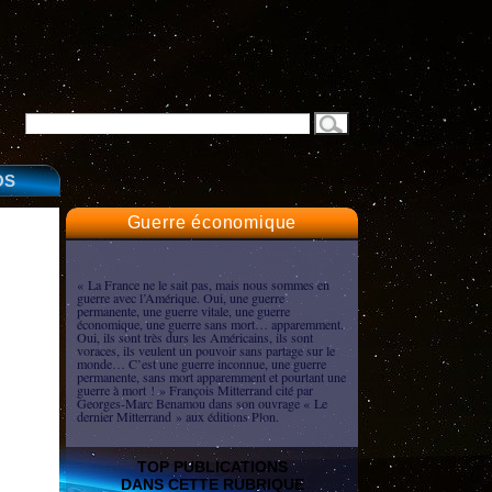
OS
Guerre économique
« La France ne le sait pas, mais nous sommes en
guerre avec l’Amérique. Oui, une guerre
permanente, une guerre vitale, une guerre
économique, une guerre sans mort… apparemment.
Oui, ils sont très durs les Américains, ils sont
voraces, ils veulent un pouvoir sans partage sur le
monde… C’est une guerre inconnue, une guerre
permanente, sans mort apparemment et pourtant une
guerre à mort ! » François Mitterrand cité par
Georges-Marc Benamou dans son ouvrage « Le
dernier Mitterrand » aux éditions Plon.
TOP PUBLICATIONS
DANS CETTE RUBRIQUE