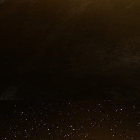
Gardons en mémoire qu’en 2009 l’État fédéral am
la valeur réelle se rapportait à leur seul coût d
la main gauche les bons du Trésor émis de la m
Jeux d’écritures, tours de passe-passe et éco
carbone, les nouvelles filières vertes
[
6
]
créées
conclusions se parant des prestiges de la sci
pas pour finalité une réorientation substanti
rationnelle des ressources ménagères de l’ave
croissance et la consolidation du Marché.
De ce point de vue, la distorsion du réel et le
opinions relatives à la destruction accélérée d
révèlent à l’usage extrêmement juteuses… et si 
dont les turpitudes ont été mises à nu (mais
refait une virginité en transférant, sans a
patrimoine génétique et de ses capacités de n
agonisante.
Pour l’heure, contrairement à ce que bea