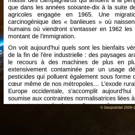
massif des campagnards qui affluent à la péri
que dans les années soixante-dix à la suite d
agricoles engagée en 1965. Une migration
carcinogénique des « banlieues » où naissent 
humains où viendront s’entasser en 1962 les rap
montant de l’immigration.
On voit aujourd’hui quels sont les bienfaits v
de la fin de l’ère industrielle : des paysages ar
le recours à des machines de plus en pl
extensivement contaminée par un usage déli
pesticides qui polluent également sous forme d
cœur même de nos métropoles… L’exode rural q
Europe occidentale, s’accomplit aujourd’hu
soumise aux contraintes normalisatrices liées 
pour autant que les leçons d’un passé encore réc
© Geopolintel 2009-2
2008 aura, semble-t-il, été marqué d’une rupt
civilisationnel - que celle qui accompagna la vi
destruction accélérée des sociétés traditio