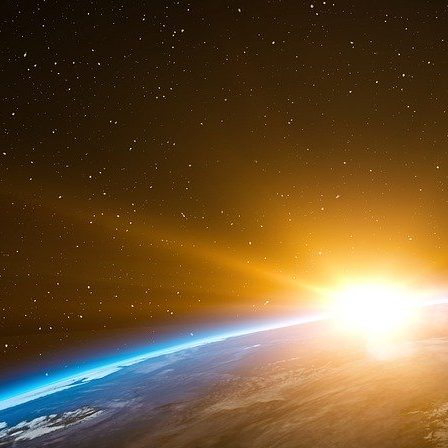
internationale de nouvelles grandes puissances 
le fond à la configuration dynamique du Nouve
tous sont solidairement interactifs au sein d’u
trouvent au nord-est des États-Unis et au Roy
re
Nous n’assistons donc (voir supra 1
parti
internationale du travail avec pour corollaire
l’intégration progresse à vue d’œil… Sommairem
État-atelier de l’économie-monde, l’Inde en est 
informatiques, le Brésil produit les o
surconsommation de produits carnés et des ag
dépendances aux produits pétroliers importés
Certes des règles communes sous l’égide de
une interdépendance modératrice des ardeurs c
de solidarité entre les acteurs au sein du sy
réciproquement de la richesse.
Cependant ce serait une lourde erreur que de p
rivalités entre grandes puissances pour le c