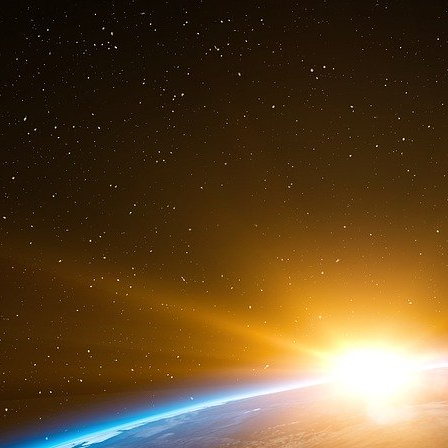
en 1945 à Yalta. Quant à la Chine populaire 
d’une intégration réussie au sein du système glob
Cependant, quelle que soit la force des int
partenaires et rivaux (la moitié des réserves 
Trésor américains, soit quelque 1400 milliards 
des guerres locales ou régionales… Les z
nombreuses et chacun s’entendra à défendre be
savoir ses marchés, sa clientèle, ses sources 
Les différents Chine/É-U sur le Tibet et Taïwan 
à tort que l’on croirait, avec plus ou moin
d’interdépendances économiques et financières 
Insistons sur le fait que les rivalités et les 
ne constituent en aucun cas une remise en que
à l’œuvre pour le plus grand dommage des homm
vivant en général.
Dans le même ordre d’idée, c’est à partir de ce 
signification exacte de la contestation qui