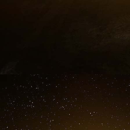
Spirit ou tout bêtement d’une nécessité s’éta
trente) qui n’est pas dans les traditions de la 
ait connu d’importantes vagues d’émigration pri
Grecs, Suédois et un quart des Irlandais aprè
C’est à tort que les Européens suivent do
américaine et que nous fonçons tête ba
dématérialisée et de son dernier avatar l’écon
Fragilisée par la mondialisation et la concur
social et environnemental, l’industrie européen
pourquoi il faut dénoncer sans relâche le piège 
de « droite » comme de « gauche », qui vou
industrielle sous ces taxes-carbone qui seraie
un secteur déjà mis au pillage par les produ
économies dites émergentes.
Nous ne parlons pas ici des groupes trans
l’impôt (taux moyen d’imposition à 30% co
ordinaires) en ayant recours aux places financ