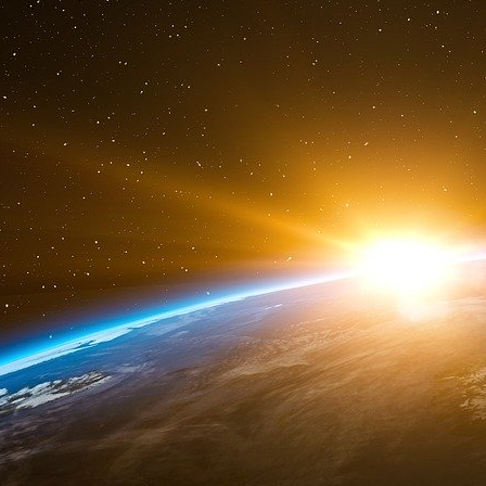
fiscaux insulaires). Une situation parfaitemen
par les conditions mêmes de la concurren
Premier ministre socialiste, ci-devant présiden
d’une taxe carbone ou Contribution climat éne
taux prohibitifs pour la taxation carbone à l’i
parvenus à convaincre l’opinion de leur e
l’humanité exploitée
[
5
]
.
Le lecteur commence certainement à saisir n
la base-arrière-avancée de Manhattan dont l’e
« NYSE Euronext, Inc » né en 2007 de la fusi
groupe Euronext, lui-même issu de la fusion 
Futures and options Exchange avec les Bo
Lisbonne et Porto, l’Europe se voit incitée à 
économie du « néant ».
Par néant il faut entendre de l’actif artificiel,
jeux d’écritures (dont les quotas d’émissio
monnaie de singe, le Dollar papier et sa ve