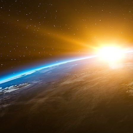
dévastateurs sur l’environnement tel l’herb
partie croissante de la planète en créant d’étro
du brevetage des semences - chez les producteu
beaucoup de peine à s’affranchir… et une cause
Il ressort clairement de notre propos que l’
américaine tend à présent à devoir être l’i
produits dérivés déclinés dans des gammes
innovantes.
Le secteur industriel se trouvant par conséquen
locus au sein de la nouvelle épistémè hypercapit
dit occuper une nouvelle place fonctionnelle a
avons-nous dit, n’est autre, à portée de vue 
monde.
La souplesse adaptative des salariés américai
sur le mode anglo-saxon, de flexibilité – habi
(nul n’hésite en Amérique à se déplacer du n
pour un emploi ; un état d’esprit hérité des 