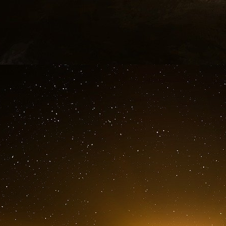
littéralement « déracinées » pour se trouver
(nous passons au cours de cette période d’une
fondée sur le crédit puis sur la dette chroni
assistons maintenant à un nouveau changemen
En 2010, après les douleurs de l’accouchemen
mettre en place qui réduira vraisemblablement l
au profit des activités de services et de très 
génétique, nanotechnique, bionique, et cœtera)
Mais au demeurant, quoiqu’on en dise, si la
comme l’atelier du monde, les sources du
dimension financière se trouvent toujours sur
(et accessoirement de l’Amstel), ainsi que su
grandes institutions financières : Banque mo
surtout Réserve fédérale à la tête de laque
d’alternative, pilote des pilotes de l’économie 
n’aura pas vu son règne s’achever.
Un règne certes contesté
[
3
]
mais qui n’est 