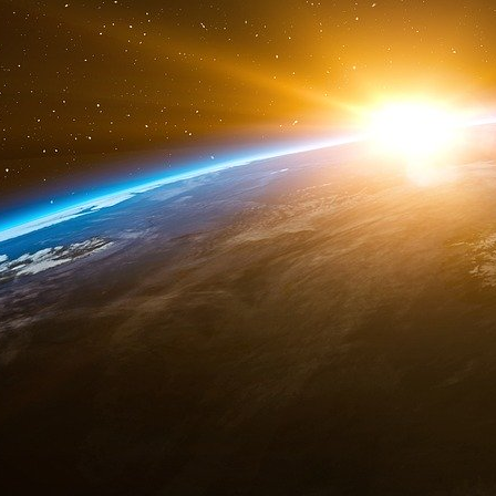
rebond. On l’a vu lors de sa réappréciation de
attaques inamicales. Des événements trop réce
qui se déroulent comme souvent selon un 
financiers de Manhattan tels Goldman Sachs aur
sa dette sur les marchés, de l’autre ils mani
(hedge funds) pour lancer des attaques contre l
travers la Grèce… Ce qui en dit long sur l’au
offensives du système, l’art et la science de la
sous tutelle (ou de rappel à l’ordre) des États
gouvernance mondiale, ne s’est-il pas proposé à
se mêler d’aider l’Europe sous-développée déso
Les sanctuaires du dieu dollar évoqués pe
pérennisée la source créatrice de la nouvelle 
tout à la fois comme art, science et techniqu
de l’ultracapitalisme où s’élaborent toutes le
les outils afférents, constitueront le cœur du 
titre que, quand le 15 septembre 2008, ce cœur 
planète entière qui s’est tétanisée.