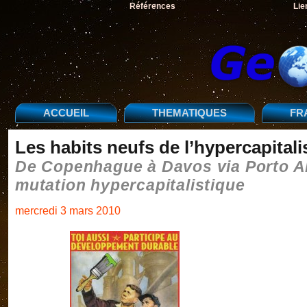
Références
Lie
ACCUEIL
THEMATIQUES
FR
Les habits neufs de l’hypercapital
De Copenhague à Davos via Porto Al
mutation hypercapitalistique
mercredi 3 mars 2010