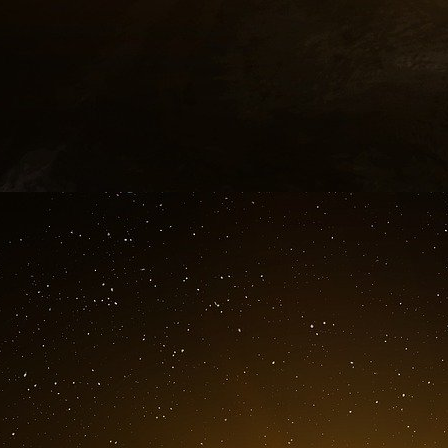
Suivant en cela l’exemple américain, l’Euro
(mais avec des décrochages impressionna
délocalisation des années quatre-vingt-dix, co
de production à une “économie de services” 
(l’Europe-musée, un mixte de Disneyland et de V
homards bleus suspendus dans la salle des Vict
Albanel).
Le géant de l’automobile General Motors ayan
puis Fiat, un fait non contradictoire avec la sui
déjà « ailleurs ». Si les industries en général
reliques économiques, il n’en reste pas moins 
Unis n’en dépend plus directement qu’en prop
Notons au passage que certaines activités cr
les économies périphériques vis-à-vis du « 
semencier américain Monsanto qui, grâce 
modifiées (OGM) lesquelles sont obligat
phytosanitaire violemment agressif, entre au