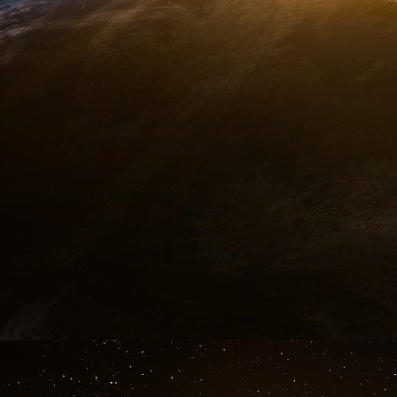
naturelles, pour une contestation ou une rem
par les autres… De féroces concurrent
intraspécifiques, des guerres indirectes, g
opposant les É-U et la Chine sur le continent afr
Les antagonismes sont en effet d’abord g
« impitoyable guerre économique qui ne dit p
contrairement aux désirs des adversaires du 
propose une quelconque révolution concep
ultralibéral et la construction d’une vision h
environnement biologique et physique, et de la
singulièrement dans le fleuve du vivant
[
7
]
.
Jusqu’à preuve du contraire la Fédération de
atlantiste, ne propose aucune alternative au
même la nécessité d’en chercher une. Ennemie 
la fin du régime soviétique, les deux superpui
leur légitimité morale sur un certain nombre 
en cause par les pays Baltes) fondateurs du N