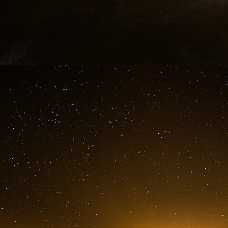
En privé, ses proches se montrent impressionné
suivi de multiples travaux de recherche sur
« challenger » le ministre de la santé, Olivier V
du conseil de défense, est également mise en 
« Il consulte toutes les études, dès qu’elles
président peut en évoquer une que les exper
raconte un participant. D’après son entoura
compte Twitter de Guillaume Rozier, fondateur
concernant le suivi de l’épidémie.