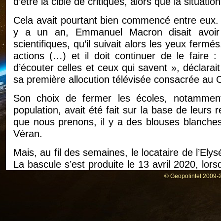
d’être la cible de critiques, alors que la situati
Cela avait pourtant bien commencé entre eux. L
y a un an, Emmanuel Macron disait avoir
scientifiques, qu’il suivait alors les yeux ferm
actions (…) et il doit continuer de le faire :
d’écouter celles et ceux qui savent », déclarait
sa première allocution télévisée consacrée au 
Son choix de fermer les écoles, notamment
population, avait été fait sur la base de leurs
que nous prenons, il y a des blouses blanches »
Véran.
Mais, au fil des semaines, le locataire de l’Ely
La bascule s’est produite le 13 avril 2020, lor
à partir du 11 mai, contre l’avis du conseil s
© Geopolintel 2009-2
septembre. Depuis que M. Macron a tenu tête a
l’assure, dans une boutade teintée d’ad
épidémiologiste. »