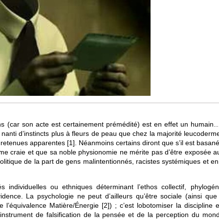
t ans (car son acte est certainement prémédité) est en effet un humain
e nanti d’instincts plus à fleurs de peau que chez la majorité leucode
s retenues apparentes
[
1
]
. Néanmoins certains diront que s’il est basané
mme craie et que sa noble physionomie ne mérite pas d’être exposée au 
olitique de la part de gens malintentionnés, racistes systémiques et en
és individuelles ou ethniques déterminant l’ethos collectif, phylogén
vidence. La psychologie ne peut d’ailleurs qu’être sociale (ainsi que 
 l’équivalence Matière/Énergie
[
2
]
) ; c’est lobotomiser la discipline
instrument de falsification de la pensée et de la perception du mon