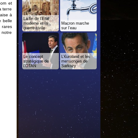
nom et
 terre
aise à
La fin de l’Etat
 belle
moderne et la
Macron marche
 rares
guerre civile
sur l’eau
 notre
Le concept
L’€uroland et les
stratégique de
mensonges de
l’OTAN
Sarkozy