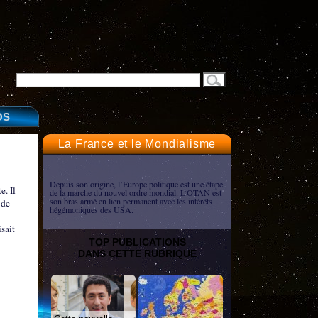
OS
La France et le Mondialisme
Depuis son origine, l’Europe politique est une étape
e. Il
de la marche du nouvel ordre mondial. L’OTAN est
son bras armé en lien permanent avec les intérêts
 de
hégémoniques des USA.
sait
TOP PUBLICATIONS
DANS CETTE RUBRIQUE