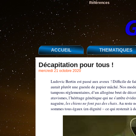
Références
ACCUEIL
THEMATIQUES
Décapitation pour tous !
mercredi 21 octobre 2020
Ludovic Bertin est passé aux aveux ! Difficile de fai
aurait plutôt une gueule de papier mâché. Nos modern
tampons réglementaires, d’un allogène brut de décof
atavismes, l’héritage génétique qui ne s’arrête évid
naguère,
les chiens ne font pas des chats
. Au reste 
sommes tous égaux (en dignité – ce qui resterait à d