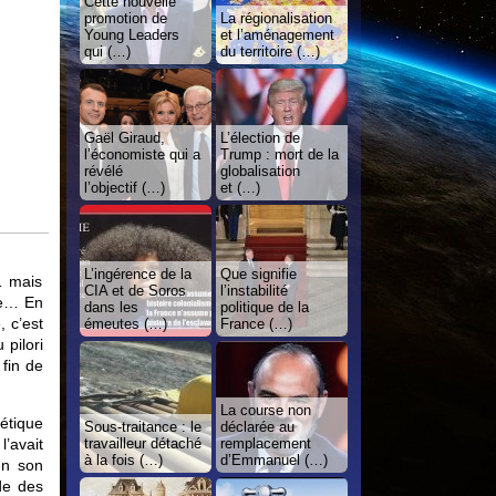
Cette nouvelle
promotion de
La régionalisation
Young Leaders
et l’aménagement
qui (…)
du territoire (…)
Gaël Giraud,
L’élection de
l’économiste qui a
Trump : mort de la
révélé
globalisation
l’objectif (…)
et (…)
L’ingérence de la
Que signifie
… mais
CIA et de Soros
l’instabilité
rme… En
dans les
politique de la
, c’est
émeutes (…)
France (…)
pilori
 fin de
La course non
étique
Sous-traitance : le
déclarée au
l’avait
travailleur détaché
remplacement
à la fois (…)
d’Emmanuel (…)
 en son
de des