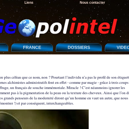
Liens
Nous contacter
FRANCE
DOSSIERS
VIDE
re plus céfran que ce nom, non ? Pourtant l’individu n’a pas le profil de son étiquett
es alchimistes administratifs font en effet - comme par magie - grâce à trois coups
frage, un français de souche immémoriale. Miracle ! C’est néanmoins ignorer les
emment pas à la pigmentation de la peau ou la texture des cheveux. Ainsi que l’on di
nos grands penseurs de la modernité diront qu’un homme en vaut un autre, que nous
émontrer !) et par conséquent, interchangeables.