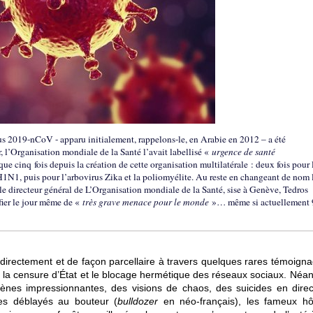
us 2019-nCoV - apparu initialement, rappelons-le, en Arabie en 2012 – a été
, l’Organisation mondiale de la Santé l’avait labellisé «
urgence de santé
e cinq fois depuis la création de cette organisation multilatérale : deux fois pour 
1N1, puis pour l’arbovirus Zika et la poliomyélite. Au reste en changeant de nom 
le directeur général de L’Organisation mondiale de la Santé, sise à Genève, Tedros
fier le jour même de «
très grave menace pour le monde
»… même si actuellement
ndirectement et de façon parcellaire à travers quelques rares témoigna
de la censure d’État et le blocage hermétique des réseaux sociaux. Néa
nes impressionnantes, des visions de chaos, des suicides en direc
es déblayés au bouteur (
bulldozer
en néo-français), les fameux hô