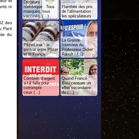
ieur et
Dictature
nts ni
numérique : Tous
Flambée des prix
masqués, tous
de l’alimentation :
vaccinés, (…)
les spéculateurs
332 des
 Parti
ste du
La Grande
PfizerLeak : le
Interview du
contrat entre Pfizer
Professeur Didier
et la France
Raoult | (…)
Combien d’argent
Quand France
a-t-il fallu pour
Bleu censure un
corrompre
effet secondaire
ceux (…)
du (…)