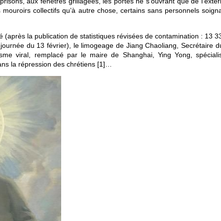
risons, aux fenêtres grillagées, les portes ne s’ouvrant que de l’extér
 mouroirs collectifs qu’à autre chose, certains sans personnels soigna
é (après la publication de statistiques révisées de contamination : 13 
journée du 13 février), le limogeage de Jiang Chaoliang, Secrétaire du
sme viral, remplacé par le maire de Shanghai, Ying Yong, spéciali
dans la répression des chrétiens
[
1
]
…