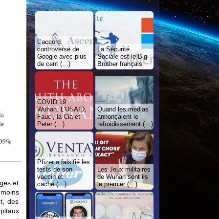
L’accord
controversé de
La Sécurité
Google avec plus
Sociale est le Big
de cent (…)
Brother français
COVID 19 :
Wuhan, L’USAID,
Quand les médias
la
Fauci, la Cia et
annonçaient le
le
Peter (…)
refroidissement (…)
 99%
Pfizer a falsifié les
tests de son
Les Jeux militaires
vaccin et
de Wuhan sont ils
ges et
caché (…)
le premier (…)
nmoins
t, des
pitaux