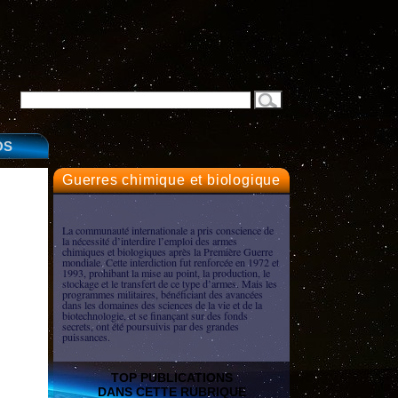
OS
Guerres chimique et biologique
La communauté internationale a pris conscience de
la nécessité d’interdire l’emploi des armes
chimiques et biologiques après la Première Guerre
mondiale. Cette interdiction fut renforcée en 1972 et
1993, prohibant la mise au point, la production, le
stockage et le transfert de ce type d’armes. Mais les
programmes militaires, bénéficiant des avancées
dans les domaines des sciences de la vie et de la
biotechnologie, et se finançant sur des fonds
secrets, ont été poursuivis par des grandes
puissances.
TOP PUBLICATIONS
DANS CETTE RUBRIQUE