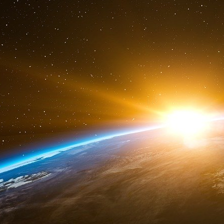
ces assises des Ehpad, il y avait un atelier in
en Ehpad » et ensuite « Comment faire face à la
et vous avez une sorte de brainstorming avec de
pas la peine : un peu plus d’argent et un
problème. Pas besoin de faire un brainstormin
bon gueuleton et on va réfléchir sur la nutr
déconnexion entre les élites dirigeantes et la réa
La réalité, moi, je l’ai plus que vécue, puisqu
J’ai géré deux Ehpad, et le premier Ehpad ét
dormais dans l’Ehpad toute la semaine. J’étais 
mangeais avec eux, je vivais avec eux, je dorma
directeurs qui étaient au plus près de cette réal
fait ce métier. J’étais atypique parce que b
réalité, et peuvent fermer leur porte, faire des 
au café à côté. C’était mon souhait d’être en pri
Mon livre est aussi nuancé, dans la mesure où
dénonce un business que l’État a laissé prosp