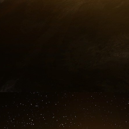
tiers des revenus des Ehpad privés commercia
d’affaires est subventionné pour 35% par l’État
du Conseil départemental. Cela sert à payer 
qu’on appelle la dépendance.
Je suis diplômé de Sup de Co. Je connais 
donc que l’État devient actionnaire de
commerciaux et privés. Il doit récupérer 
pas du tout, car tous les bénéfices revienne
Je trouve que cela n’est pas normal. Les Eh
obtenir cette rentabilité, l’activité ne serait 
subventions de l’État. Donc ils doivent donner 
après on impose. Les caisses de l’État sont vide
Or le marché est verrouillé. J’ai géré des
beaucoup de rentabilité. On avait une rentabilit
de 3%, ce qui est élevé. Je suis ravi dans ce c
vous devez quand même fournir des prestation
vous dégagez une rentabilité élevée et que vot
dysfonctionnement. Le dysfonctionnement, c’est