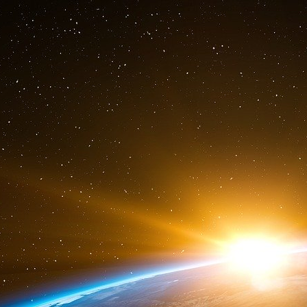
c’est que quand on demande de faire un tabl
n’allez pas passer au contact des résidents. Vou
au maximum le travail administratif pour que le
du contact humain, je le rappelle, qui fait que 
simplifier au maximum les tâches administra
Ehpad. Je vais vous citer un exemple : notre a
résidents, on lui demandait, après chaque anim
des résidents, qui avait participé à l’atelier 
qualité de la participation. Vous imaginez… El
Les statistiques servent à montrer que cela va
déjà, c’est du déclaratif, donc l’animatrice pe
me
famille est présente et elle voit que M
Gervai
n’est pas présente, et elle s’en fout que la gra
sert à rien. C’est simplement une sorte de foli
rôle, c’est d’être en contact avec les résident
l’administratif, c’est pour réfléchir, peut-êtr
peut passer quelques heures par semaine à cette
pas des « commissions de menu » : on réunit l
veulent manger. Cela ne sert à rien. Le menu, 