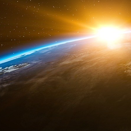
avaient de grands moyens. Quand vous avez
(cet Ehpad était connu comme difficile, parce 
ans), je considère qu’on doit donner du renfo
plus. Pas du tout en réalité, c’est : démerde-to
Vous décrivez dans votre livre la triste 
course au profit prend beaucoup trop d’imp
des patients et du personnel. Qu’en est-il ?
Il y a une apparence d’éthique. Il y a des v
valeurs de notre groupe « la bienveillanc
intéressantes quand elles sont incarnées. Il y a
actionnaires, les clients, les familles, mais 
moyens. Moi, il me manquait deux aides-soign
« vous avez une dotation en aides-soignants merd
Donnez-moi deux aides-soignants en plus ». 
net de résultat avant impôt, basta
. Si j’eng
600 mais 500. Je sors du ratio de 15% de résul
passe pas. Tu te débrouilles avec le nombre d’
Par ailleurs, je tiens à dire qu’il y a des Ehpad