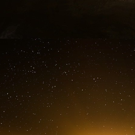
des scènes, que je décris presque comme 
Ehpad que j’ai géré, vous avez neuf soignants. 
peut en manquer trois. Vous avez 120 réside
résidents. Le matin, les résidents se réveill
euros par mois. Le matin, ayant un manageme
bureau, je me rendais dans les chambres des 
dont j’ai parlé dans le livre : dans un couloir 
au fond de ce couloir, ce matin-là, je vois u
sens qu’il y a un problème, je la vois s’affa
moins, qui est lucide, qui traîne ses couches 
simplement, me demande de l’aide. Elle est mu
s’est passé, c’est qu’elle s’est réveillée, pers
mais elle n’y est pas parvenue. Elle n’est pas
que les élastiques enserrent ses jambes. Elle s
Je la recueille dans mes bras : j’ai dans m
demande de l’aide. Ce sont ce genre de scènes 
Je ne pensais pas les vivre. J’ai travaillé dans
dans un grand groupe d’Ehpad commerciaux.