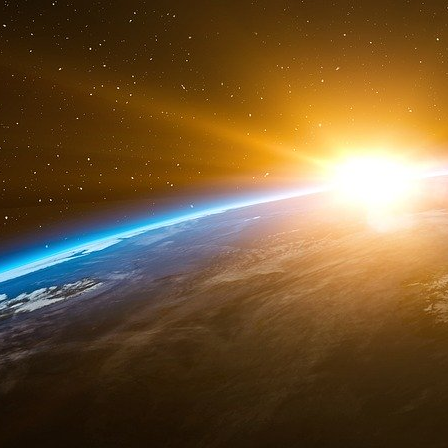
tout le monde au-dessus sait qu’on nourrit l
dérange personne.
Il y avait les assises des Ehpad, un grand raou
mais cela ne sert à rien. C’est deux jours
intérêt, c’etait la visite de la ministre de
Ehpad privés commerciaux, qui représent
un peu de politique… Ce que j’aurais aimé, 
déjeuner servi à Madame la Ministre, c’est qu’il 
a 700 000 personnes âgées dépendantes en Fra
des 700 000 personnes mangera, pour le reste d
que par solidarité, les personnes qui dirigen
Un principe simple : « ne fais pas à autrui ce 
faut parfois revenir à une sorte de bon sens e
une baguette à 0,40€, une bonne baguette de 
infecte, qui posait même des problèmes de dégl
insupportables. Je ne souhaite pas incriminer 
groupes parmi de très grands groupes propos
de Cannes, vous pouvez payer 5000€ par mo