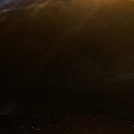
parliez de ces reportages qui dénoncent les co
n’y a pas eu de vague de départ des Ehpad. P
Les familles sont prises en otage de la même 
urgence, souvent dans des situations de détres
à domicile le plus longtemps possible. Un jour,
épisode agressif, une vraie dégénérescence, un
possible. Il faut trouver une place. Ces places
des départements comme les Alpes maritim
besoin est satisfait. Quand les familles trouve
disent rien, ou pas grand-chose, parce qu’elles n
Après, vous avez des familles qui craquent et q
Quelles sont vos principales recommandations 
À la fin du livre, je propose un plan d’action
devez toujours faire un plan d’action. C’est so
agir. Donc STAFF :
S comme simplification. L’État, les autorités a
tâches administratives qui sont souvent inutil