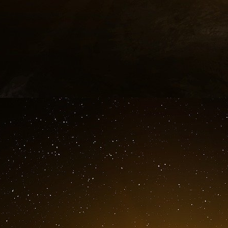
des dotations supérieures. Ces dotations sont 
lors de conventions tripartites qui sont des ac
conseil départemental, les ARS. Il y a des dot
établissements. Avant de dire cet Ehpad doit g
ce que cet Ehpad a les moyens de gagner c
un Ehpad où l’on faisait de l’essorage financ
Le problème, c’est que vous avez des réside
puisqu’un tiers n’a pas de visite, un tiers a que
tiers a des visites avec des familles form
dépendant, dément (70% des résidents étaien
isolé, vous ne pouvez rien faire, et le système
c’est le système qu’il faut dénoncer, et non ce g
Ce qui m’a révolté, par exemple, pour moi q
4€35 par jour pour nourri un résident (petit 
compris) vous imaginez la qualité des repas.
dérange personne. Ces chiffres sont connus 
directeur, tout le monde est au courant. Les c