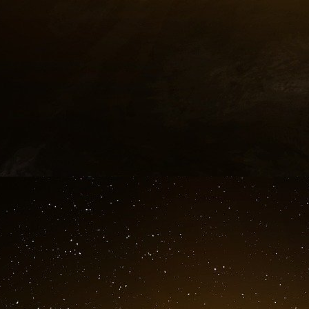
repas journaliers. C’est scandaleux. Surtout 
derniers plaisirs de ces personnes isolées
(90% ce sont des femmes), vous avez de bonnes
qui faisait la cuisine. Quand elles se retrouve
les établissements,
30% des résidents qui s
pas, ils n’assimilent pas assez de calori
dégueulasse
, et que quand c’est dégueulas
jeune, vous mangez parce que vous voulez
mangez plus, et vous vous laissez glisser. Il 
gens qui se laissent glisser. Et en plus, la
personnel. Vous avez six niveaux de dépen
niveau 6, c’est le niveau d’autonomie. On appe
dépendance le plus important. Les GIR 1 et 2 
à manger à une personne dépendante, il faut 
vient de la qualité de la nourriture, mais
manger.
Il y a une logique de rentabilité et d’économ
On ne peut pas dire le contraire. Et en plus 