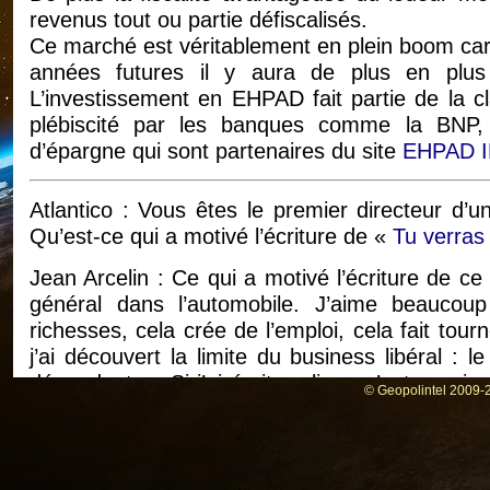
revenus tout ou partie défiscalisés.
Ce marché est véritablement en plein boom ca
années futures il y aura de plus en pl
L’investissement en EHPAD fait partie de la cl
plébiscité par les banques comme la BNP, 
d’épargne qui sont partenaires du site
EHPAD 
Atlantico : Vous êtes le premier directeur d’
Qu’est-ce qui a motivé l’écriture de «
Tu verras
Jean Arcelin : Ce qui a motivé l’écriture de ce 
général dans l’automobile. J’aime beaucou
richesses, cela crée de l’emploi, cela fait tou
j’ai découvert la limite du business libéral :
dépendantes. Si j’ai écrit ce livre, c’est que j
© Geopolintel 2009-2
vois des stratégies qui sont incompatibles avec
âgées. Ce n’est plus de l’ordre du business mais 
Cela m’a traumatisé : j’ai fait des cauchemars,