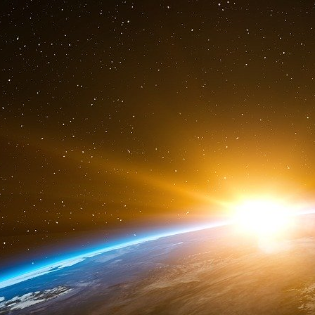
de saine concurrence. Le taux d’occupat
parlementaire de MM. Iborra et Fiat, il est q
George V, ils ne sont pas à 100% de taux d’oc
de problème de concurrence, donc ils se pe
médiocres. Voilà ce que j’ai vu.
Si vous n’avez pas d’argent, vous ne pouvez
animation parce que vous l’avez dépassé. Il y 
reportages coup de poing mériteraient d’être nua
des équipes, cela peut fonctionner. Il y a des
de qualité qui sont différents. Je souhaite 
pas dénoncer les dirigeants, car ce sont les 
disent : cette année, notre feuille de route, c
moment-là, tout est décliné en cascade. En tant
des économies sur tout. J’ai quatre protection
peux pas embaucher, pas faire des animation
coûte trop cher, je dois supprimer le fromage…
La société dans son ensemble accepte cela sil