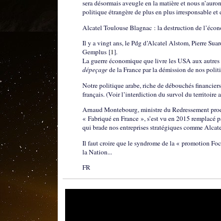
sera désormais aveugle en la matière et nous n’auron
politique étrangère de plus en plus irresponsable et
Alcatel Toulouse Blagnac : la destruction de l’écon
Il y a vingt ans, le Pdg d’Alcatel Alstom, Pierre Suar
Gemplus
[
1
]
.
La guerre économique que livre les USA aux autres 
dépeçage
de la France par la démission de nos polit
Notre politique arabe, riche de débouchés financiers
français. (Voir l’interdiction du survol du territoi
Arnaud Montebourg, ministre du Redressement produ
« Fabriqué en France », s’est vu en 2015 remplacé p
qui brade nos entreprises stratégiques comme Alcate
Il faut croire que le syndrome de la « promotion Fo
la Nation...
FR