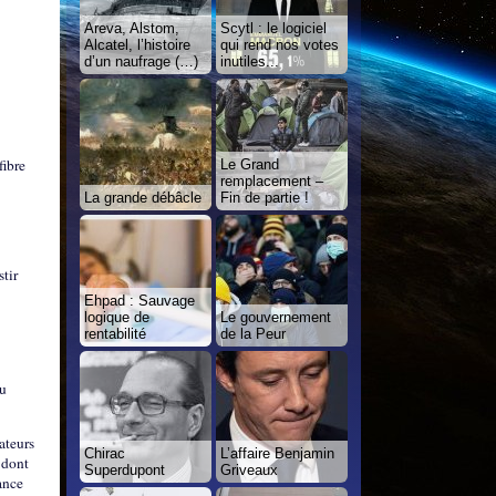
Areva, Alstom,
Scytl : le logiciel
Alcatel, l’histoire
qui rend nos votes
d’un naufrage (…)
inutiles...
fibre
Le Grand
remplacement –
La grande débâcle
Fin de partie !
stir
Ehpad : Sauvage
logique de
Le gouvernement
rentabilité
de la Peur
eu
nateurs
Chirac
L’affaire Benjamin
 dont
Superdupont
Griveaux
rance