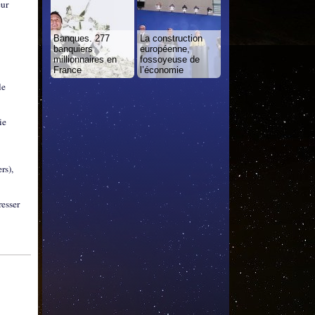
eur
Banques. 277
La construction
banquiers
européenne,
millionnaires en
fossoyeuse de
France
l’économie
le
ie
rs),
resser