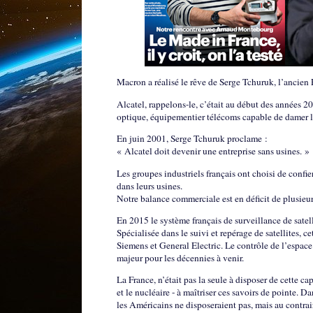
Macron a réalisé le rêve de Serge Tchuruk, l’ancien 
Alcatel, rappelons-le, c’était au début des années 2
optique, équipementier télécoms capable de damer le
En juin 2001, Serge Tchuruk proclame :
« Alcatel doit devenir une entreprise sans usines. »
Les groupes industriels français ont choisi de confie
dans leurs usines.
Notre balance commerciale est en déficit de plusieurs
En 2015 le système français de surveillance de satel
Spécialisée dans le suivi et repérage de satellites, ce
Siemens et General Electric. Le contrôle de l’espac
majeur pour les décennies à venir.
La France, n’était pas la seule à disposer de cette ca
et le nucléaire - à maîtriser ces savoirs de pointe. 
les Américains ne disposeraient pas, mais au contrair