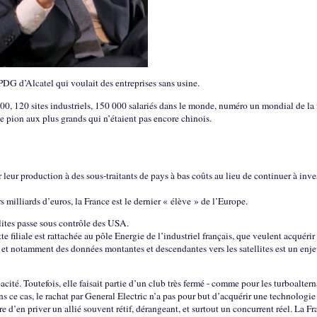
PDG d’Alcatel qui voulait des entreprises sans usine.
000, 120 sites industriels, 150 000 salariés dans le monde, numéro un mondial de la 
 pion aux plus grands qui n’étaient pas encore chinois.
r leur production à des sous-traitants de pays à bas coûts au lieu de continuer à inve
 milliards d’euros, la France est le dernier « élève » de l’Europe.
lites passe sous contrôle des USA.
tte filiale est rattachée au pôle Energie de l’industriel français, que veulent acquérir
e et notamment des données montantes et descendantes vers les satellites est un enj
pacité. Toutefois, elle faisait partie d’un club très fermé - comme pour les turboalter
Dans ce cas, le rachat par General Electric n’a pas pour but d’acquérir une technologie
e d’en priver un allié souvent rétif, dérangeant, et surtout un concurrent réel. La F