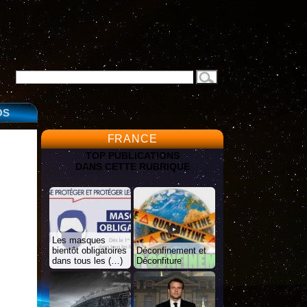
OS
FRANCE
TOP PUBLICATIONS
DANS CETTE RUBRIQUE
Les masques
bientôt obligatoires
Déconfinement et
dans tous les (…)
Déconfiture