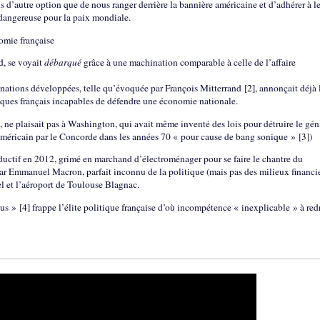
s d’autre option que de nous ranger derrière la bannière américaine et d’adhérer à l
 dangereuse pour la paix mondiale.
omie française
d, se voyait
débarqué
grâce à une machination comparable à celle de l’affaire
nations développées, telle qu’évoquée par François Mitterrand
[
2
]
, annonçait déjà 
iques français incapables de défendre une économie nationale.
, ne plaisait pas à Washington, qui avait même inventé des lois pour détruire le gén
re américain par le Concorde dans les années 70 « pour cause de bang sonique »
[
3
]
)
ctif en 2012, grimé en marchand d’électroménager pour se faire le chantre du
ar Emmanuel Macron, parfait inconnu de la politique (mais pas des milieux financie
l et l’aéroport de Toulouse Blagnac.
cus »
[
4
]
frappe l’élite politique française d’où incompétence « inexplicable » à red