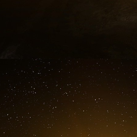
Direction de l’Investissement et du Développem
Depuis 2016, 420 Maisons de services au publ
«
L’animation territoriale est assurée selon les
ou des préfectures à l’échelle locale, départeme
«
Une Maison de services au public est généra
(commune, communauté de communes,..). Le po
Une association peut contractualiser avec la coll
de labellisation auprès du Préfet
. »
Ainsi derrière le prétexte d’améliorer l’égali
territoire national grâce au numérique, se ca
« Les Maisons de services au public » sont l’
démolition du service et de l’emploi publics e
Gauche.