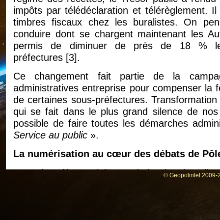
impôts par télédéclaration et télérèglement. Il 
timbres fiscaux chez les buralistes. On pe
conduire dont se chargent maintenant les Aut
permis de diminuer de près de 18 % le
préfectures
[
3
]
.
Ce changement fait partie de la campa
administratives entreprise pour compenser la 
de certaines sous-préfectures. Transformation 
qui se fait dans le plus grand silence de nos
possible de faire toutes les démarches admin
Service au public
».
La numérisation au cœur des débats de Pôl
Le projet Pôle Emploi 2020 de la Direction alime
© Geopolintel 2009-2
L’intersyndicale exige ainsi le retrait de l’acco
des compétences » signé par la CFDT, la CF
numérisation, considérée comme «
une nouvel
par la machine et de mise à distance des u