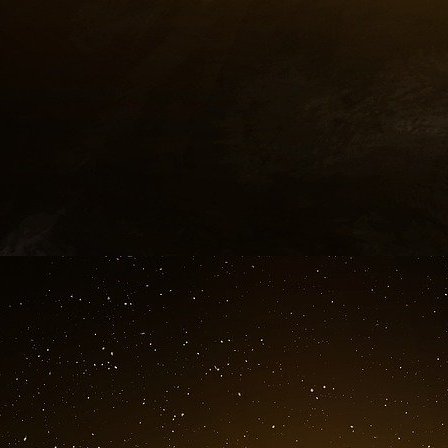
[
1
]
http://www.vie-publique.fr/actualit...
[
2
]
http://www.geopolintel.fr/article15...
[
3
]
https://www.cartegrise.com/default/...
[
4
]
http://www.lefigaro.fr/social/2017/...
[
5
]
http://www.orgasociaux.cgt.fr/IMG/p...
[
6
]
https://www.maisondeservicesaupublic.fr/