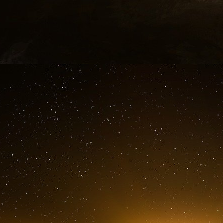
dorénavant automatisée, la direction désire 
poste de conseiller. «
Le métier évolue et l’in
soutient Jean Bassères, le directeur général d
Ce plan a pour effet, selon un communiqué de
• La casse de la mission d’indemnisation et un
le conseil,
• La dématérialisation à outrance, la mise à
substitution des conseillers par la machine.
• L’accroissement de l’externalisation et de la p
• Le déploiement d’une nouvelle « offre de serv
immobilière avec le projet « agence de demain
le développement des
Maisons de Services A
Dans le même temps, de lourdes menaces de ré
Qu’est-ce qu’une Maison de Services au p
de ses missions...
On lit sur le site des Maisons de Services au