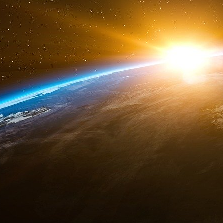
élargie de services en un lieu unique
». Ain
unique
» et peut «
effectuer des démarche
administrations ou organismes publics
». Tout 
Sept opérateurs nationaux sont pour le mom
de services au public » mais cela ne s’arrête
Pôle Emploi, la Caisse nationale d’allocations 
maladie des travailleurs salariés, la Caisse ce
Caisse nationale d’assurance vieillesse, Gaz
Groupe La Poste.
C’est le Commissariat Général à l’Egalité des 
d’accessibilité aux services, dont les Maiso
proximité
. »
Et c’est la Caisse des Dépôts qui anime le réseau
services de l’Etat, les collectivités territorial
son expertise en développement local et de se
de réseaux nationaux, la Caisse des Dépôts por
une cellule dédiée de 5 personnes du départ