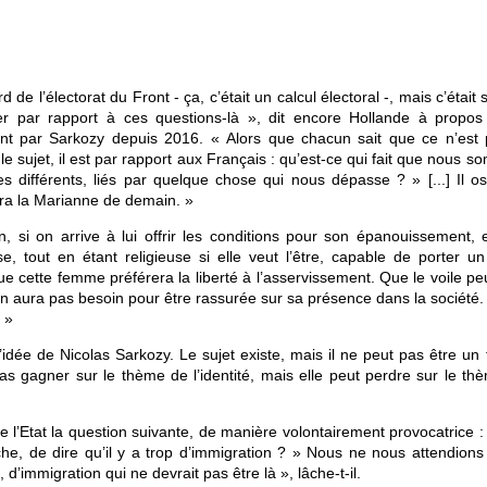
 de l’électorat du Front - ça, c’était un calcul électoral -, mais c’était 
r par rapport à ces questions-là », dit encore Hollande à propos
nt par Sarkozy depuis 2016. « Alors que chacun sait que ce n’est 
 le sujet, il est par rapport aux Français : qu’est-ce qui fait que nous 
s différents, liés par quelque chose qui nous dépasse ? » [...] Il o
era la Marianne de demain. »
n, si on arrive à lui offrir les conditions pour son épanouissement, e
, tout en étant religieuse si elle veut l’être, capable de porter un 
que cette femme préférera la liberté à l’asservissement. Que le voile pe
en aura pas besoin pour être rassurée sur sa présence dans la société.
 »
ôt l’idée de Nicolas Sarkozy. Le sujet existe, mais il ne peut pas être u
s gagner sur le thème de l’identité, mais elle peut perdre sur le th
de l’Etat la question suivante, de manière volontairement provocatrice :
he, de dire qu’il y a trop d’immigration ? » Nous ne nous attendions
 d’immigration qui ne devrait pas être là », lâche-t-il.