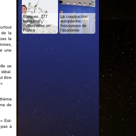
Banques. 277
La construction
banquiers
européenne,
millionnaires en
fossoyeuse de
surtout
France
l’économie
 de la
pas la
sommes,
se une
lle se
idéal.
ut être
 »
n thème
ème de
 « Est-
 pas à