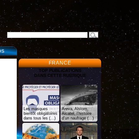
OS
FRANCE
TOP PUBLICATIONS
DANS CETTE RUBRIQUE
Les masques
Areva, Alstom,
bientôt obligatoires
Alcatel, l’histoire
dans tous les (…)
d’un naufrage (…)