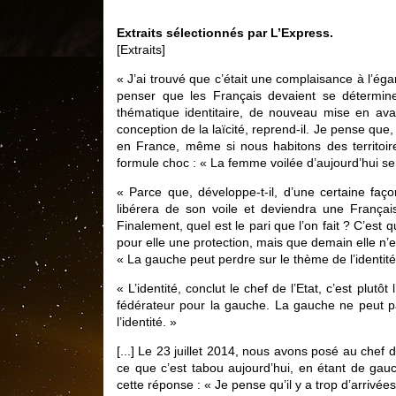
Extraits sélectionnés par L’Express.
[Extraits]
« J’ai trouvé que c’était une complaisance à l’égard
penser que les Français devaient se détermine
thématique identitaire, de nouveau mise en ava
conception de la laïcité, reprend-il. Je pense que,
en France, même si nous habitons des territoire
formule choc : « La femme voilée d’aujourd’hui s
« Parce que, développe-t-il, d’une certaine faço
libérera de son voile et deviendra une Française
Finalement, quel est le pari que l’on fait ? C’est 
pour elle une protection, mais que demain elle n’
« La gauche peut perdre sur le thème de l’identité
« L’identité, conclut le chef de l’Etat, c’est plut
fédérateur pour la gauche. La gauche ne peut pa
l’identité. »
[...] Le 23 juillet 2014, nous avons posé au chef 
ce que c’est tabou aujourd’hui, en étant de gauc
cette réponse : « Je pense qu’il y a trop d’arrivées,