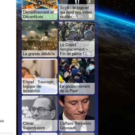
Scytl : le logiciel
Déconfinement et
qui rend nos votes
Déconfiture
inutiles...
Le Grand
remplacement –
La grande débâcle
Fin de partie !
Ehpad : Sauvage
logique de
Le gouvernement
rentabilité
de la Peur
nat
Chirac
L’affaire Benjamin
Superdupont
Griveaux