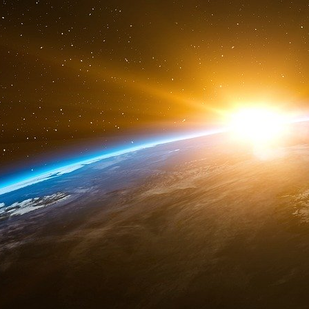
Saber : Espérons qu’ils arrivent jusqu’à chez
l’attention…
Hussam : Ne t’inquiète pas, à 99% ça va march
Saber : Si Dieu le veut. Tu m’assures que l’ent
Angleterre], on entre comme dans un moulin…
17 février.
Un nommé Adel téléphone d’Allemagne. Il appel
veut des faux papiers pour « le frère de Ber
Francfort. Farid : Comment vas-tu les lui faire 
Adel : J’irai moi-même, mais le problème, c’est
ce que toi, tu peux le trouver ?
Farid : Je vais me renseigner.Mais six jours plu
Il appelle Adel.
Farid : J’ai l’internet tout le temps allumé et 
Mais il ne veut avoir aucun contact et ne se 
fuite, Bensakhria, alias Meliani, chef du groupe
en possession de faux papiers fournis par Far