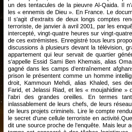
un des tentacules de la pieuvre Al-Qaida. Il n
les « ennemis de Dieu ». En France. Le docume
Il s’agit d’extraits de deux longs comptes ren
terroriste, de janvier à avril 2001, par les enqu
intercepté, vingt-quatre heures sur vingt-quat
de ces extrémistes. Enregistré tous leurs pro
discussions à plusieurs devant la télévision,
appartement qui leur servait de quartier généra
s’appelle Essid Sami Ben Khemais, alias Omar
gagné dans les camps d’entraînement afghans.
prison le présentent comme un homme intellige
droit, Kammoun Mehdi, alias Khaled, ses deu
Farid, et Jelassi Riad, et les « moujahidine »
l’abri des grandes oreilles. En termes tantô
inlassablement de leurs chefs, de leurs résea
de leurs projets criminels. Lire le compte rend
le secret d’une cellule terroriste en activité.Qu
dit une source proche de l’enquête. Mais leur act