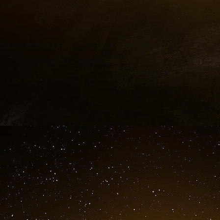
Bachere).
26 février.
L’équipe milanaise évoque un attentat en pré
prévient un interlocuteur non identifié.Saber :
Dieu le veut, il donnera un ordre. Les nôtres 
leur supérieur] a dit qu’il faut augmenter [mo
faisons. Un accord suffira. Nous attendons q
deux mois.
27 février.
Au téléphone, Tarek Maaroufi et Saber se m
interviewé par la télévision italienne à propo
des Etats-Unis à Rome.
Maaroufi : J’ai dit au journaliste qu’il n’y avait 
Saber rigole : Oui, c’est vrai, nous n’avons au
Maaroufi, en riant : Je lui ai dit que je ne
marier…