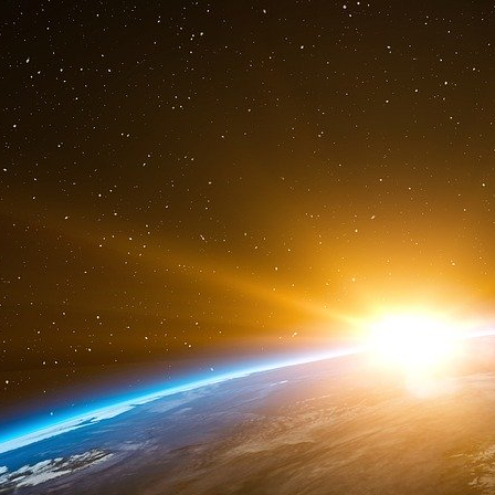
sont eux [les Occidentaux] qui l’ont créé, et
comment ils l’ont pris ? Avec le téléphone ! E
Dieu que le cheikh [responsable de la cellule d
tard, Ben Heni revient sur le sujet, son obsessi
Ben Heni : N’utilise pas ce téléphone portabl
services secrets t’écoutent. C’est comme un m
Ben Heni donne un cours d’artificier dans le 
une petite manipulation, on peut transforme
confection des fameuses Cocotte-Minute explo
Ben Heni : D’abord tu mets au fond l’étain, p
clous]. Tu fermes la Cocotte avec du Scotch o
travail se fait tout seul. Boum ! Hamada soupèse 
Hamada : Mais c’est très léger !
Ben Heni : Détrompe-toi. Ce ne sont pas les 
légères. Ben Heni décrit une autre bombe à clo
Ben Heni : …Là-dessus, tu verses l’eau. Ce tr
couscous, et boum ! C’est la première chose q
j’ai rencontré le cheikh Abu Hafs [le commandan
Qaida, mort il y a quinze jours en Afghanis