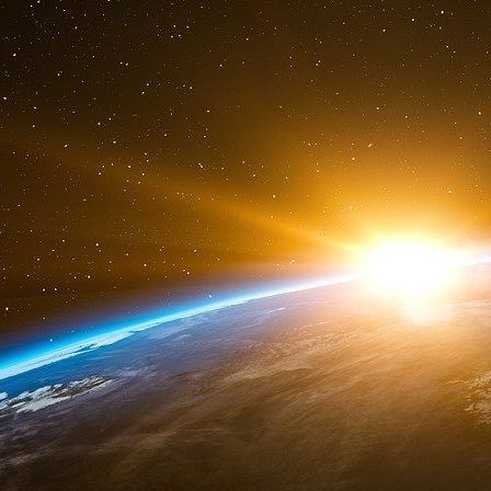
Saber s’esclaffe : Oui, tu aurais dû lui demande
er
1
mars.
A Milan, le train-train continue : trouver des 
permis de conduire, certificats d’hébergeme
fabriquer. Saber explique à un interlocut
falsification.Le Yéménite : Et ce plastique, com
Saber : Avec le sèche-cheveux.
Le Yéménite : Qu’est-ce que c’est, un sèche-
dans le texte].
Le Yéménite : Ah ! Celui pour la tête ? Saber
repasser.
Le Yéménite : Comment ça, le fer à repasser ? J
chauffer.
Le Yéménite : Et après, il redevient normal, ce
Saber : Oui, ça reste tout collé, ça colle. T
fasse chauffer une deuxième fois ?
Saber : Non, chauffe-le très peu, avec le sèch