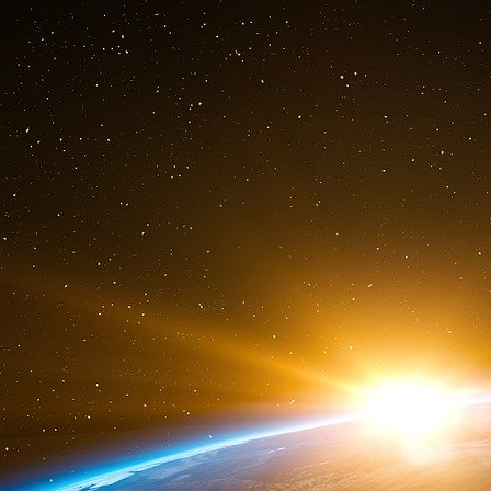
La cellule se méfie des traîtres et des indi
« corrigés ».
Saber : Au fait, il faut régler leur compte à ces 
Ben Heni : Qu’est-ce qu’ils ont fait ?
Saber : Ils ont demandé qui j’étais.
Ben Heni : Qu’est-ce que vous attendez alors ?
devant, et l’autre pour choper le type dès qu’
dans un lieu isolé et on lui fait le truc du ver
plein la gueule, et je te garantis qu’il te dir
j’aimerais bien voir la couleur de leur sang, 
raconte Noureddine, dont le groupe en Algérie
début, ils y allaient avec des ciseaux. Puis ils
rappelles les types qu’ils ont descendus, pou
tous les vendeurs se sont ralliés à eux. Il fa
saura, tu verras les résultats...
12 mars.
Ben Heni est chargé de trouver des faux papier
au coup de filet de Francfort. Il harcèle la cellul