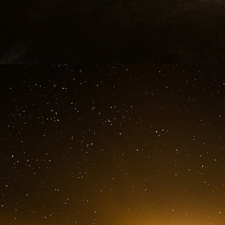
U.G. et V.J.
13 janvier 2001.
Les « frères » d’Allemagne ont été arrêtés. Sabe
inquiet. Que doit-il faire ? Continuer à prépare
Maaroufi, responsable européen de son mouve
nom de Dieu, va te marier et emmène les enfa
équipe].
Saber : Non, non.
Maaroufi : Ecoute mon conseil, je suis plus vieu
Saber : Non, non, l’opération n’est pas prête.
Maaroufi : Viens [en Belgique] et on en parle.
Saber : OK. Nous sommes très fatigués [en code
même : je veux prendre les autres matériels.
Maaroufi : Ah, tu veux le matériel du restaura
mais réfléchis : tu ne pourras ouvrir un resta
code : tu ne pourras faire un attentat que si tou