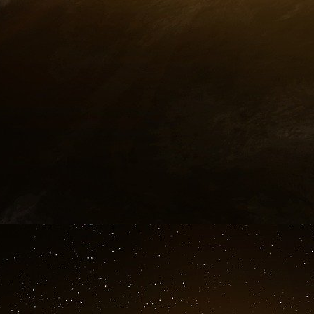
10 mars.
Le matin, Ben Heni a été contrôlé par la pol
Dubini, n’est plus sûre. Il reproche à la cel
sécurité.
Ben Heni : Ils ont pris mon passeport et l’
contrôle. Ça pue. Cette maison est surveillé
personnes, ce n’est pas assez discret. Ces 
l’oreille. Le logement, c’est extrêmement impor
la Coupe du Monde, il y a eu soixante perquisit
mai 1998, une rafle a été menée simultanéme
du juge Bruguière, pour déjouer une menace d’at
les planques. Ici le niveau des frères est bas
cheikh est furieux de ce laisser-aller.Ben Heni 
Il parle des arrestations en Allemagne. Il dit q
de plusieurs attentats que le groupe de Francfor
Ben Heni : Vous voyez ça [il montre un mobile]
fait échouer plusieurs opérations, ça a entra
l’imaginer. Le portable, c’est bien, c’est rapi