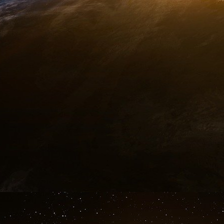
inoubliable ! Ben Heni explique ensuite pourquoi
Ben Heni : Ce sont des ennemis de Dieu. Ne leu
mais tu dois rester sur tes gardes, ne jamais l
en tant que groupe, nous sommes une menace p
pas avoir pitié d’eux.Il raconte aussi comme
Afghanistan. L’itinéraire est surprenant.
Ben Heni : La première étape n’est pas diffici
Londres, et tu demandes un visa pour La Mecque
Londres, l’ambassade iranienne y est très sou
de des-tination : au lieu de La Mecque, les mo
Ben Heni : En Iran, on a une organisation qui f
C’est un certain Abou Sayyaf [ne pas con
responsable des enlèvements de Jolo], qui reçoi
est bien organisé, jusqu’aux centres d’entraîne
la route la plus commode, mais depuis quelque
dans ce pays.
11 mars.