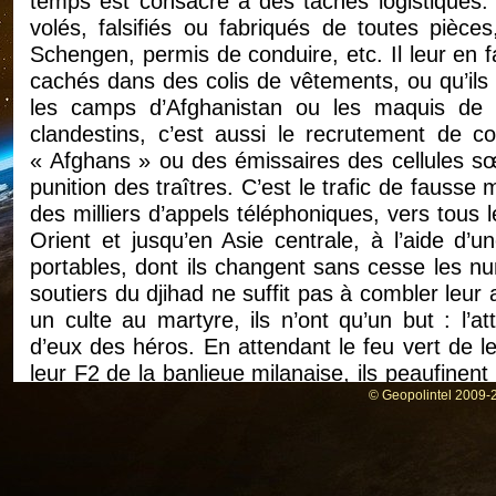
temps est consacré à des tâches logistiques. E
volés, falsifiés ou fabriqués de toutes pièces
Schengen, permis de conduire, etc. Il leur en fa
cachés dans des colis de vêtements, ou qu’ils
les camps d’Afghanistan ou les maquis de T
clandestins, c’est aussi le recrutement de co
« Afghans » ou des émissaires des cellules sœur
punition des traîtres. C’est le trafic de fausse
des milliers d’appels téléphoniques, vers tou
Orient et jusqu’en Asie centrale, à l’aide d’
portables, dont ils changent sans cesse les nu
soutiers du djihad ne suffit pas à combler leur 
un culte au martyre, ils n’ont qu’un but : l’at
d’eux des héros. En attendant le feu vert de le
leur F2 de la banlieue milanaise, ils peaufinent 
commettre en France. Et pour tuer le temps, il
© Geopolintel 2009-2
passés, échangent les derniers tuyaux sur la
leur dévotion pour leurs chefs bien-aimés, au p
« l’inconnu », « le directeur », ou tout simpl