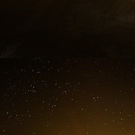
Tarek Maaroufi convoque Saber en Belgique. I
des ordres]. Ils parlent de Ben Laden, que Sabe
chef ». Dix jours plus tard, Saber se rend à An
membres du GSPC. C’est une réunion de re
terroriste.
15 février.
Saber téléphone à Hussam, un Libyen de 
libyen » qui vit à Londres. Ils parlent de l’Angl
Saber : Tu as réglé ton problème ? Tu as obten
Hussam : Rien encore. On ne m’a même pas c
hôtel. C’est un endroit dégoûtant, c’est sale. C
Saber : Pire que l’Italie ?
Hussam : Pire. Pire que l’Inde… On croit qu’en
encore être un clandestin. Puis ils évoquent l
rejoindre clandestinement l’Angleterre. Saber 
infiltrés en Europe en provenance des camps a
Suisse.