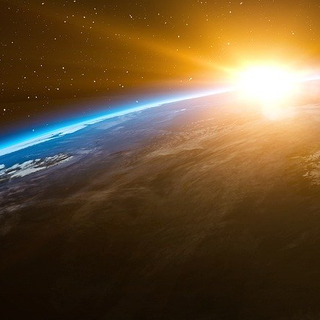
18 janvier.
Saber discute avec un homme non identifié. Q
police et libéré ? A-t-il été retourné ?
L’homme : Ils l’ont tabassé, puis ils l’ont relâch
Saber : Surtout fais-le suivre pour savoir où il
de téléphone, même le dernier.
27 janvier.
Cela fait plusieurs jours que Saber prépare
rencontrer des homologues algériens du GSPC
n’a pas de nouvelles de son contact en Al
algérienne du GSPC. Noureddine, son correspon
Noureddine : J’ai des ordres à te transmettre 
de m’appeler. Il est vivant, il se trouve en lieu
mi-mars].
Saber : Pourquoi ne nous a-t-il pas avertis ? No
ne pas quitter sa cachette.
29 janvier.