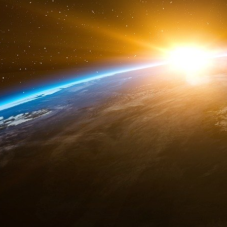
Pyrénées. Se trouvant dans la zone de gradien
tuée, une autre commotionnée par la tension 
trou minuscule créé par l’arc électrique.
instantanées de plusieurs dizaines de millier
entre les pieds d’un marcheur pris dans une zon
Des scientifiques polonais ont réalisé u
permettant de calculer l’élévation du potentiel 
en particulier le cas d’un coup de foudre frappa
Les résultats obtenus sont assez surprenant 
gradient de potentiel, c’est donc à proximité im
de pas la plus élevée et que le danger est l
métalliques reliés à la terre a pour effet de r
dangereuse.
Il est à observer que sur le site AZF se trou
fer dont l’effet s’apparente à celui de la clôt
ayant décrit des phénomènes électriques se tro
vraisemblable que ces voies ont contribué 