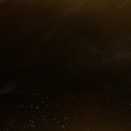
matériel électrique présent sur le site, suscepti
dans un temps extrêmement bref, de l’ord
exclues d’autres hypothèses moins vra
électrostatique dans la tour de granulation o
seul un transformateur de puissance a pu enge
transformateur ait pu par auto-induction géné
encore faut-il qu’il ait subi une rupture brutale
délivrait ait été brutalement interrompu. Et encor
électrique est sectionné, par une pellete
souvent lors de travaux de voirie, il va se cré
par effet Corona et la tension ne va pas mo
élevée, il faut que la pression au niveau de
bloquer l’effet Corona. On en déduit donc d
explosion de nature chimique, donc avec une 
qui a rompu le câble. Cette explosion a été e
donc à elle seule expliquer la nature des événe
Les deux conditions indispensables pour génére
21 septembre 2001 sont donc, d’une part une 