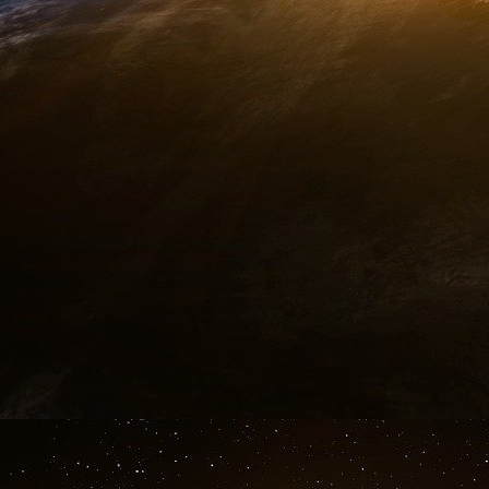
sont des figures géométriques en forme de feui
Mais cette élévation du potentiel de terre peu
hangar 221 ? Certainement pas.
Bien quelle fut spectaculaire, cette élévation 
pour amorcer simultanément trois cent tonnes
montrent que l’explosion du hangar a eu lieu 10
cinq secondes après la disjonction générale du 
Il faut donc chercher ailleurs la cause d
vraisemblance dans une deuxième explosion de
au cœur-même du tas de nitrates.
La rédaction Geopolintel
Notes
[
1
]
http://teleinfo.pb.edu.pl/emc/jmw/29.pdf