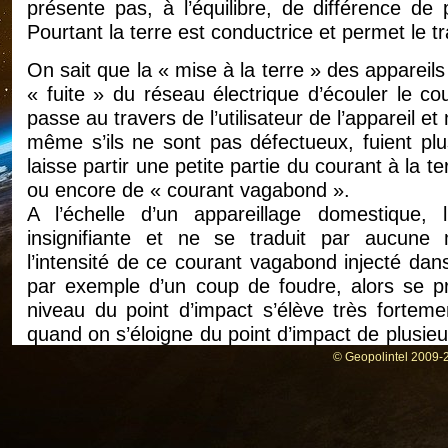
présente pas, à l’équilibre, de différence de 
Pourtant la terre est conductrice et permet le tr
On sait que la « mise à la terre » des apparei
« fuite » du réseau électrique d’écouler le cou
passe au travers de l’utilisateur de l’appareil et
même s’ils ne sont pas défectueux, fuient plu
laisse partir une petite partie du courant à la t
ou encore de « courant vagabond ».
A l’échelle d’un appareillage domestique,
insignifiante et ne se traduit par aucune m
l’intensité de ce courant vagabond injecté dans 
par exemple d’un coup de foudre, alors se p
niveau du point d’impact s’élève très forteme
quand on s’éloigne du point d’impact de plusie
gradient de potentiel.
© Geopolintel 2009-2
Dans le cas où un piéton se trouve dans la zone 
élevé, alors les deux pieds de celui-ci vont se t
situant plus près du point d’impact s’élevant à