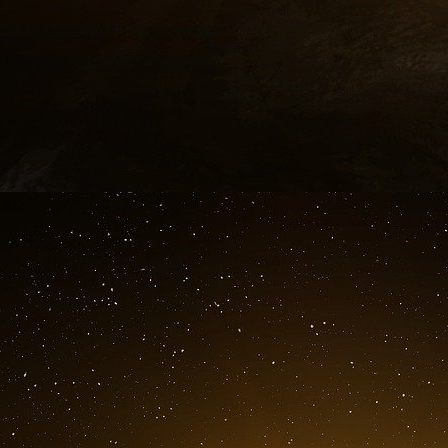
surface étendue. D’ailleurs le rapport des exp
mentionne, sans pouvoir l’expliquer, une
superficielle du rail, sur la voie reliant AZF a
électrifiée. On peut donc conclure que le gradi
voie un amorçage sous forme d’un petit arc élec
s’est transmise à la SNPE par ces rails mais a
qui enjambait le bras de la Garonne. Une tel
sans conséquence sur le réseau de distribution
sur le site SNPE, les postes de distribution se 
générale du site et le démarrage des turboalt
principal. Les amorçages ont mis en jeu des é
relais de distribution des tensions interm
interrompre. La mise en sécurité du site n
l’élévation du potentiel de terre par l’isolation
Sur les personnes présentes, les effets de l’él
natures. Le cas le plus extrême est celui de 
kamikaze mais dont le corps présente toutes l
corps présente des brûlures internes profonde