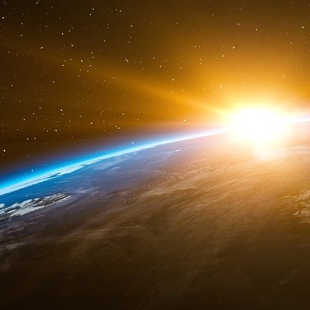
peu brûlés. En réalité le courant a circulé da
vêtements peu conducteurs. L’absence de brû
un maquillage du corps visant à dissimuler l
d’autant plus qu’une autre anomalie vint semer l
la victime était bleus alors que H. Jandoubi 
déceler une manipulation alors qu’en réalité
Jandoubi était la conséquence d’une cataracte
cristallin sous l’effet d’un courant électrique
mortem.
Une autre victime fit, elle aussi, l’objet de no
Ratier identifia une mort par asphyxie due
Certains virent dans ce décès la confirmatio
l’explosion du hangar 221 et incriminèrent 
imaginaire. En réalité, le jeune Ratier fut 
son propre organisme avait produit. Victime de l
que le choc électrique produisit chez lui un
rapidement suivie d’un arrêt cardiaque.
C’est le même syndrome d’arrêt respiratoi