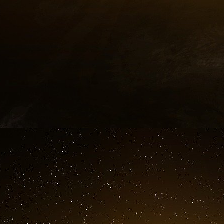
tribunal : il se sentit paralysé par un courant é
Dans ces deux derniers cas le courant a circul
traversant la cage thoracique et tétanisant les 
d’une tension de pas mais d’une tension dite d
c’est le contact de ses mains avec la machin
M. Ratier fut retrouvé à proximité de l’asce
probable qu’il tenait la poignée de la porte de
chance d’être projeté violemment par la deuxi
choc de l’explosion, en interrompant sa tétanie r
D’autres témoignages peuvent être considérés 
potentiel de terre, comme celui de cette pers
se retrouva par terre. Il est vraisemblable qu’el
de souffle, comme on put le penser, mais d
membres inférieurs sous l’effet du gradient de 
cuisse de grenouille contractée sous l’effet d’un
Quant à Monsieur Dupont qui fut électrocuté d
le long de la portière, il roulait le long d’une 
que les gradients furent particulièrement élevés