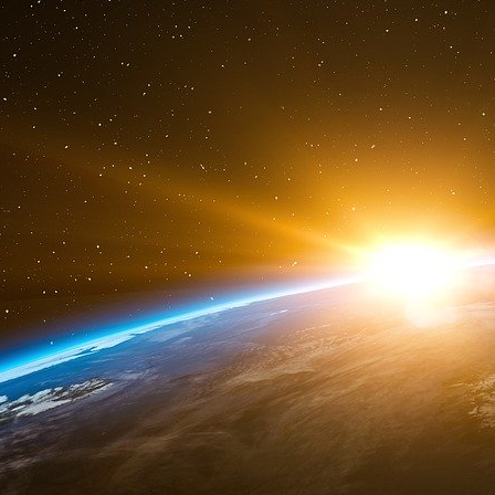
A la lecture de ces témoignages, on res
exceptionnelle du phénomène d’élévation du pote
centaines de mètres à la ronde. Certes l’étud
potentiel reste dangereux à grande distanc
septembre le ciel était clair et un coup de foud
du site chimique a-t-il pu s’élever de la sorte ?
Si l’injection de courant n’est pas due à la f