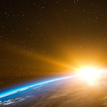
l’effet Corona, et d’autre part une rupture tr
ne peuvent être rassemblées qu’au moyen d’un 
Il faut insister ici sur la nécessaire brièveté 
de développer un gradient de potentiel à la su
crurent judicieux d’effectuer des mesures st
continue dans le sol. Ils ne mesurèrent que d
l’absence de remontée de potentiel. Ce mode o
appliqué au modèle étudié par les chercheurs p
tensions de quelques Volt et ne serait a
phénomène réel. En réalité, pour que le gradien
il faut que l’impulsion de tension soit e
microsecondes. Les mesures statiques faites p
n’avaient donc aucune chance de rendre comp
d’une onde de surface. Seul un modèle dynamiq
est représentatif du phénomène physique de pr
Il est possible dans certaines conditions de
propagation lors d’une élévation du potentiel 
effet le gradient de surface se traduit sur un
terrains de golf, par des brûlures de surface