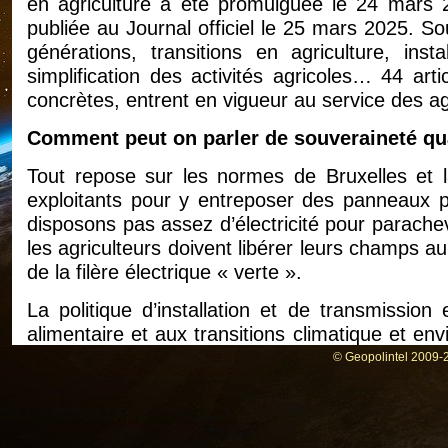
en agriculture a été promulguée le 24 mars 2
publiée au Journal officiel le 25 mars 2025. S
générations, transitions en agriculture, insta
simplification des activités agricoles… 44 a
concrètes, entrent en vigueur au service des ag
Comment peut on parler de souveraineté qu
Tout repose sur les normes de Bruxelles et l
exploitants pour y entreposer des panneaux p
disposons pas assez d’électricité pour parachev
les agriculteurs doivent libérer leurs champs a
de la filère électrique « verte ».
La politique d’installation et de transmission
alimentaire et aux transitions climatique et en
le renouvellement des générations d’actifs. 
© Geopolintel 2009-2
particulier :
la mise en place d’un diagnostic modulair
viabilité économique, environnementale et 