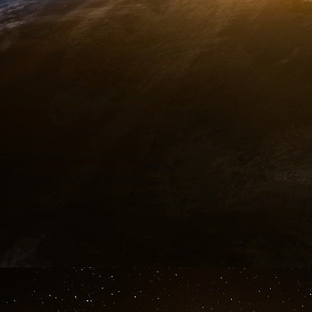
.
Si Niel se lance dans le secteur agricole ave
pipés d’avance, et que ces abattages massifs 
légalité.
Geopolintel 14 décembre 2025