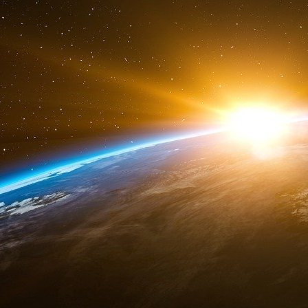
commune (PAC) de l’Union européenne. Pour vé
physiques à la ferme sont régulièrement ef
remplacés par des contrôles via la télédétectio
L’industrialisation et la numérisation de l’ag
cercueil des éleveurs, sans compterla trahison 
Comme pour le marché européen de l’électric
bovine suit la même tendance.
Manger de la viande coûte très cher, et ce n’es
faire face à l’augmentation du prix du carburan
charges sur le prix de la viande, le consomm
filières bovines n’avaient connu de tels prix
cataclysme, les prix restent à des prix supérie
Viande bovine : la baisse de la production a
Actuagri
La production française de viande bovine déc
son déficit commercial augmente alors qu’il po
Or l’Union européenne produit aussi moins de 