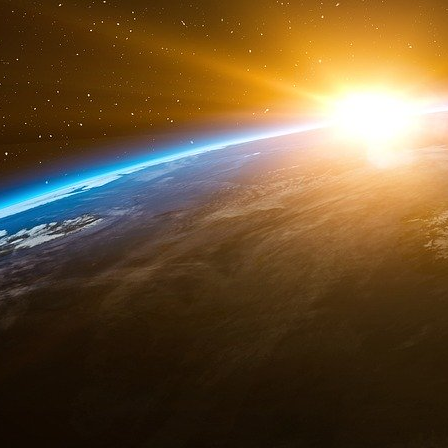
au sol.
Nos campagnes sont victimes d’une corruption a
et de Bruxelles, pour occuper les prairi
photovoltaïques. Cet enlaidissement du paysag
locaux qui sont à la fois cupides et dépa
commission européenne.
Les conseils municipaux sont convoqués par de
bénéfices de l’agrivoltaïsme sans évaluer la pol
animaux d’élevage qui vont s’empoisonner a
photovoltaïques.
Ce projet a de gros atouts financier, pui
rémunérer presque 6000 euros de revenus par
sont généralement versés lors de la constructi
lancement du projet. Pour débuter les projets s
que les entreprises ciblent en priorité les espa
Mais le mal est fait et le ver est dans le fruit