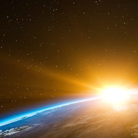
l’agriculture. Il évalue les tendances du march
productivité et la rentabilité agricole, et conseil
politiques agricoles des gouvernements.
En 2022, le cabinet McKinsey s’est allié avec l
un simulateur de ferme destiné aux explo
investisseurs de l’agroalimentaire. 120 consul
concernant les questions de souveraineté, de
durabilité des filières.
Après la French Tech, Xavier Niel a lancé Agri
de ferme.
.