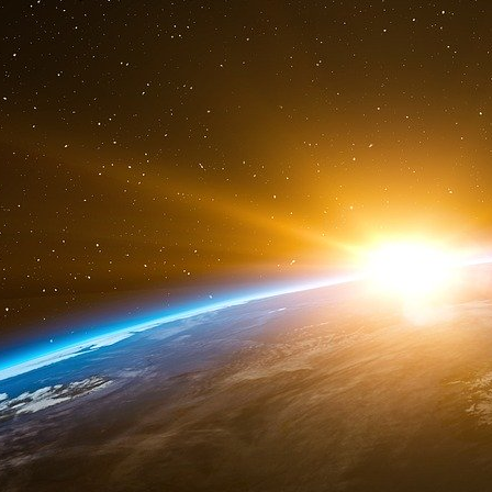
effectifs. Les effectifs de vaches alla
dangereusement, menaçant la souveraineté al
celle de l’Union européenne. Plusieurs facte
française de viande bovine. Parmi eux, citons 
diminution du chargement à l’hectare pour ne
sécheresse ou encore la hausse de productivit
bovins viande et lait ne permet pas de réduir
l’agriculture française puisque la viande qui 
importée, d’Union européenne essentiellement.
Vulnérabilité alimentaire
Autrement dit, la souveraineté alimentaire 
grande partie de ses voisins européens. O
connaissent la même tendance de décapitalisa
Aussi, notre pays européanise sa vulnérabilité
européenne qui se tarit pour consommer la vian
que cela puisse paraître, le déficit commerci
alors que les échanges commerciaux diminuen
bovine française (220 000 téc) reculent de m