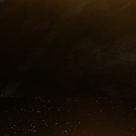
que les importations (364 000 téc ; - 6 %, sur 
pas. « L’an passé, elles ont diminué pour la p
d’Agreste. Elles restent cependant élevées 
9,3 %). Le secteur de la restauration a accru,
Covid.
Et comme par enchantement, la dermat
ressources bovines.
Si nous regardons bien le marché international 
essentiel pour comprendre comment le marché b
du secteur. Il faut de la viande peu chère et
de profit et assurer une chaîne d’approvision
l’hexagone.
L’année 2024 a été marquée par la forte hau
bovine, avec le Brésil et l’Australie. « Ces de
pic de cheptel et production, cyclique du fait d
Cette tendance est à mettre en parallèle avec
L’Agro-économiste est un expert dans l’an