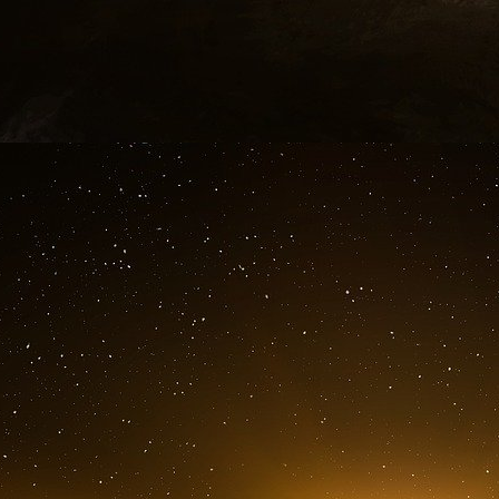
d’installation et de cession d’exploitations a
le déploiement du guichet France Services
afin d’accompagner de manière indivi
s’installer en agriculture ou céder une explo
l’instauration d’ici à 2026 d’une aide au
céderaient leur exploitation avant l’âge légal
la création d’un droit à l’essai d’associat
fois, pour pouvoir tester une activité en 
La loi fixe comme objectif de compter au moins
exploitants agricoles en 2035.
Si le lobby bovin français veut bloquer le M
de programmation agricole qui induit la 
énergétique au profit du numérique ?
Le décret n° 2024-318 du 8 avril 2024 vien
(accélération de production des énergies re
cadre réglementaire pour le développement de l