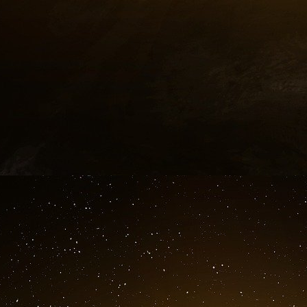
L’offre française de viande bovine est de
habitudes alimentaires des Français. Le
préoccupantes. La consommation française d
dernier et de 4,6 % par rapport à la moyenne 
de bovins finis s’est entre temps accentuée (
après - 4,3 % en 2022 et - 0,6 % en 2021). A
s’accroît aussi bien en volume qu’en euros. E
tonnes équivalent carcasse (téc) après avoir d
valeur, les échanges commerciaux de viande bov
« Les cours des gros bovins (GBEA) restent re
an), depuis l’envolée des cours amorcée e
disponible », soulignent les auteurs de la note 
Une décapitalisation sans fin
« En 2023, le cheptel bovin a encore diminué,
années précédentes : - 1,1 % contre - 2,0 % 
note d’Agreste du ministère de l’Agriculture. 
bovin observé depuis des années s’est forteme
le cheptel français a ainsi perdu 2,6 millions