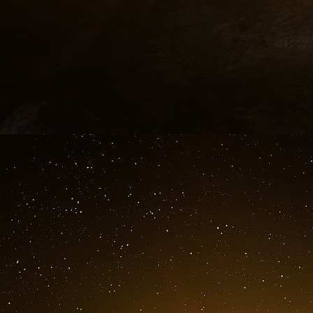
Si nous allons vers la numérisation de la vie 
parier que nous manquerons de ressources éle
solutions pour alimenter les serveurs de l’Int
agriculture.
Comme pour le Covid, il faut commencer pa
l’Etat qui impose les normes de Bruxelle
éleveurs.
Demain : la digitalisation de l’agriculture
La crise du Covid-19 a mis en évidence le rôle
un levier d’action efficace pour assurer la co
Mais l’agriculture n’est pas un secteur tertiaire
vie quotidienne.
Laurent Babut, investisseur au sein du pô
conviction : « La digitalisation de l’agricu
compétitivité et aller vers la souveraineté alimen
Les agriculteurs européens bénéficient chaqu