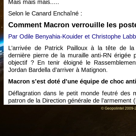
Mais mais mais.....
Selon le Canard Enchaîné :
Comment Macron verrouille les poste
Par Odile Benyahia-Kouider et Christophe Lab
L’arrivée de Patrick Pailloux à la tête de l
dernière pierre de la muraille anti-RN érigée
objectif ? En tenir éloigné le Rassemblement
Jordan Bardella d’arriver à Matignon.
Macron s’est doté d’une équipe de choc ant
Déflagration dans le petit monde feutré des
patron de la Direction générale de l’armement (D
Matignon lui reprochent d’avoir tardé à mett
© Geopolintel 2009-2
ordonnée par le Président après l’invasion de 
la peine dans la course aux drones de combat
allemand, censé remplacer le Rafale, bat de l’a