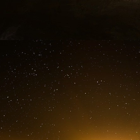
Celui qui va reprendre le manche de la DGA est
des services secrets extérieurs, avait plusie
l’inertie des ingénieurs de l’armement quand i
aux Armées, et son parachutage, avalisé par le
Avec la nommination de Patrick Pailloux, gouv
dans la Défense. La loi de programmation mili
milliards d’euros en 2025, puis de 3,5 mi
entreprises et concerne 220 000 emplois. Patr
avec l’industrie, avec en point de mire la gu
l’Europe.
Une fois de plus, Macron nomme un fou de g
France vers une économie de guerre.