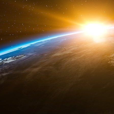
A force de demander des subvention, notre éco
un pan de notre industrie qui va droit vers la faill
Notre économie est tombée dans une dépen
magique trop importante qui nécessite une cure
La productivité de notre économie a besoin d’in
passer le seuil de la première lame des subven
lame de la fiscalité qui détruit les bénéfices.
Ces aides européennes ne profitent qu’aux gra
pompe à fric en soutenant le candidat qui leur o
Ce capitalisme subventionné et de connivence n
une compétitivité puisque notre balance du c
d’une centaine de milliards d’euros alors que l’
avec la perfusion d’argent en provenance de Br
La fin du second quinquennat de Macron sera pla