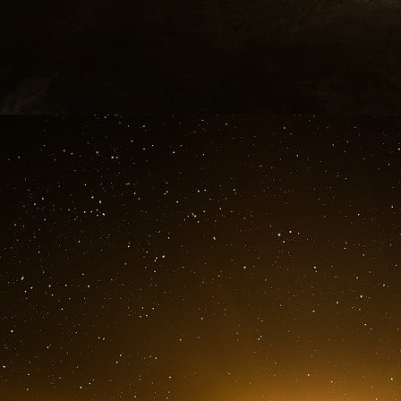
L’Italie a déjà reçu 122,1 milliards d’euros. L
d’euros tandis que la France en est à 30,9 mil
Hongrie (0,9) correspondent uniquement au pr
d’euros ont déjà été déboursés au 7 mars 20
Commission européenne.
Pour bénéficier des fonds de « Next Generat
leurs « plans pour la reprise et la résilien
avaient l’obligation de se conformer aux conc
2020 et aux lignes directrices fixées par la C
Le remboursement est programmé, confor
financière, de manière à garantir la réductio
jusqu’au 31 décembre 2058.
L’action pour le climat sera intégrée dans les p
CFP et de Next Generation EU.
Pour résumer si l’Italie se porte aussi bien c’
si la France stagne sur ses marchés comme ce
l’obligation de financer la potique climatique.