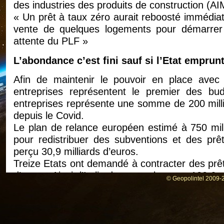
des industries des produits de construction (A
« Un prêt à taux zéro aurait reboosté immédiat
vente de quelques logements pour démarrer 
attente du PLF »
L’abondance c’est fini sauf si l’Etat emprun
Afin de maintenir le pouvoir en place avec 
entreprises représentent le premier des bud
entreprises représente une somme de 200 milli
depuis le Covid.
Le plan de relance européen estimé à 750 milli
pour redistribuer des subventions et des pr
perçu 30,9 milliards d’euros.
Treize Etats ont demandé à contracter des prêt
d’euros. Ainsi, l’Italie devra rembourser 122,6 m
© Geopolintel 2009-2
La France aurait pu en bénéficier, mais a décid
L’Italie est donc le principal bénéficiaire du p
d’euros, dont près de deux tiers de prêts.