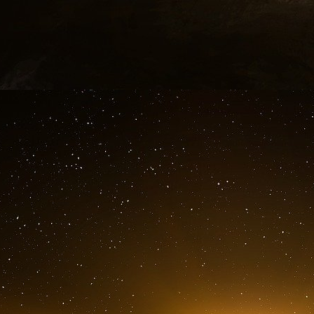
NASA, utilisent la réaction de fissio
l’hydrogène ou de l’ammoniac) afin qu’il s
poussée.
Ben Turner
Ben Turner