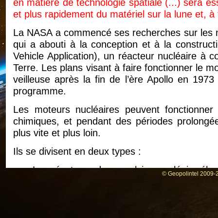
en matière de technologie spatiale (...) sera es
et plus rapidement du matériel sur la lune et, 
La NASA a commencé ses recherches sur les m
qui a abouti à la conception et à la constru
Vehicle Application), un réacteur nucléaire à 
Terre. Les plans visant à faire fonctionner le m
veilleuse après la fin de l’ère Apollo en 197
programme.
Les moteurs nucléaires peuvent fonctionner
chimiques, et pendant des périodes prolongée
plus vite et plus loin.
Ils se divisent en deux types :
Les réacteurs de propulsion nucléaire éle
© Geopolintel 2009-2
de l’électricité qui arrache des électron
krypton avant de les expulser du propuls
faisceau d’ions
les réacteurs de propulsion nucléaire ther