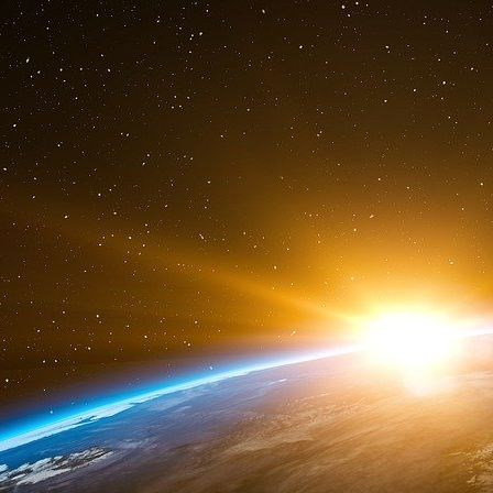
Quand un juge lui demanda : « Votre seul travail
un reçu et de redistribuer ce même argent trois
Ponzi répondit simplement : « Oui. » Il fut co
bout de trois. L’Etat du Massachusetts le pours
incarcérer. La nationalité américaine fut ref
néanmoins aux Etats-Unis. En Floride, il ten
même type, mais sans succès. Il mourut pauvre
Yves Mamou