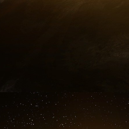
cesser de recruter de nouveaux clients, le temp
accepta. Des centaines d’épargnants frustrés f
Ponzi comprit-il à cet instant que son système
doute pas. Si l’on en croit Donald Dunn, un 
néanmoins à une porte de sortie : il voulait 
villes des Etats-Unis, ponctionner des centaine
l’économie réelle. Il aurait alors transformé
ayant pignon sur rue.
LA CHUTE
Mais le temps lui manqua. Le Boston Post révé
de la prison. La panique recommença. Au m
bancaire du Massachusetts, Joseph Allen, se m
l’Etat : les retraits massifs organisés par Pon
de mettre les banques à genoux. Il ordonna à 
chèques de Charles Ponzi. Les autres banques su
dans toute son ampleur. Charles Ponzi fut inca