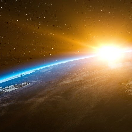
Le 26 décembre 1919, au lendemain de Noël, Ch
actionnaire et le seul employé de The Securit
sur School Street, au cœur de Boston, mais le 
ses meubles d’occasion sont le fruit d’un emp
premiers visiteurs ne sont pas des clients. 
de Boston vient auditer le projet professionn
trouve rien à redire. Un inspecteur des Postes é
procédé. Charles Ponzi répliqua que l’administ
puisque la transformation du coupon en argent
Postes repart sceptique. Ponzi a imprimé de jo
Securities Exchange Company. Chaque certific
000 dollars…), l’intérêt de 50 % (75, 150, 1 500
jours avant le paiement du principal et des in
sont laissés en blanc. Au début, les couleurs 
mars 1920, tous les certificats deviennent jaun
La rumeur que Charles Ponzi paye 50 % d’i
Boston comme une traînée de poudre. En janvie