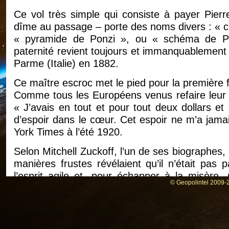
Ce vol très simple qui consiste à payer Pierr
dîme au passage – porte des noms divers : « c
« pyramide de Ponzi », ou « schéma de Po
paternité revient toujours et immanquablement 
Parme (Italie) en 1882.
Ce maître escroc met le pied pour la première 
Comme tous les Européens venus refaire leur 
« J’avais en tout et pour tout deux dollars et
d’espoir dans le cœur. Cet espoir ne m’a jamais
York Times à l’été 1920.
Selon Mitchell Zuckoff, l’un de ses biographes,
manières frustes révélaient qu’il n’était pas 
l’esprit agile et, pour échapper à la misère,
© Geopolintel 2009-2
esprit en permanence. Comme Bernard Madoff, 
avait son nez pressé contre la vitre. Il ne faisai
rêvait de côtoyer Rockefeller », écrit Mitchell Z