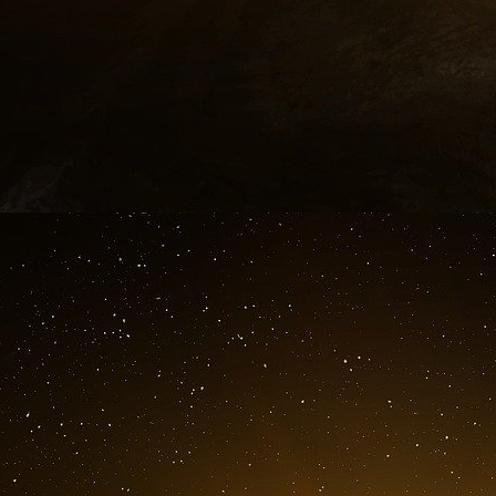
Un particulier qui écrit à sa famille trop p
l’enveloppe un CRI. Le destinataire se saisit 
bureau de poste contre un timbre. Comme à cet
les variations de change imperceptibles, le 
Mais à la fin de 1919, quand Charles Ponzi d
chaos économique. La première guerre mondiale
l’inflation galope, les dévaluations s’enchaîne
pays d’Europe peinent à réajuster en permane
valeur fond mois après mois.
C’est sur ces écarts de change que Ponzi imagin
qu’il racontera au New York Times le 30 juill
taux de change dans les différents pays europ
compte. Pour voir. ça marchait. Mes premiers 
Les journalistes les plus perspicaces lui de
transformait les timbres en argent. Et là Ponz
Morgan ne révélaient leurs trucs à personne 
quand les questions devenaient trop précise
affaires.