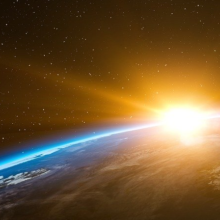
plus intéressante à faire sur terre. »
Charles Ponzi évita le piège de la philanthropie
50 % en trois mois, parce qu’il engrangeait p
ne s’en cachait pas. Le New York Times le cré
dollars en juillet 1920. Pour tous, il était cel
l’argent. Il incarnait le rêve américain.
Des jaloux tentèrent d’ouvrir des boutiqu
aigrefins imprimèrent de faux reçus de la
d’entreprise se plaignirent ouvertement de voi
apporter leurs économies à Charles Ponzi. Les
de voir leurs caisses se vider au profit d’un va-
Clarence Barron, célèbre analyste financier, 
000 coupons postaux seulement étaient en circu
fallu 160 millions pour correspondre aux encour
Un début de panique s’installa. Ponzi rembour
mais il avait du bagout et réussit à calmer le 
encore 200 000 dollars par jour. Le procureu