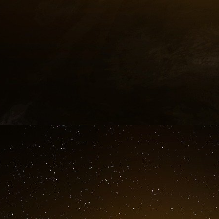
clients, encaisse leur argent, tamponne les 
février, quatre employées embauchées rapid
demande. Au mois de mars, School Street donn
Lucy Meli, fraîche émoulue d’une école de
l’entreprise. Elle a sous sa coupe jusqu’à tr
personnes au moins avaient voulu profiter de l
plus de 10 millions de dollars. En juillet 1920, 
par semaine. Par comparaison, un professeur à
mois. Lorsque le système s’effondra, il avait fai
somme astronomique pour l’époque.
LE RÊVE AMÉRICAIN
Charmeur, charmant, Charles Ponzi soignait so
un chapeau, des gants et balançait une 
personnage en achetant une maison de près de 
de Boston. Il s’inventa aussi une légende. A un 
né dans une famille de la bonne bourgeoisie i
j’étais ce qu’on appelle un fils prodigue. Dép