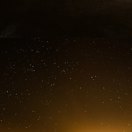
LES PREMIÈRES FRAUDES
Charles Ponzi passe les quatorze premières 
ville en ville, exerçant divers métiers : garçon
restaurant, traducteur… En 1909, au Canada, i
banque montée par un compatriote italien.
chèques, il est condamné à trois ans de détent
à Montréal.
Relâché le 30 juillet 1910, après moins de de
aux Etats-Unis. Dix jours après sa sortie, 
d’introduire illégalement cinq Italiens sans pa
jusqu’en 1912.
Quand il ressort, son désir de devenir riche 
arrive à Boston. Il tombe amoureux de Rose Guec
et légumes. Il l’épouse. « La plus belle f
l’existence, c’est pour elle. Elle n’est pas
cœur », déclare-t-il au New York Times le 29 jui
En 1919, Ponzi cherche des fonds pour lancer 