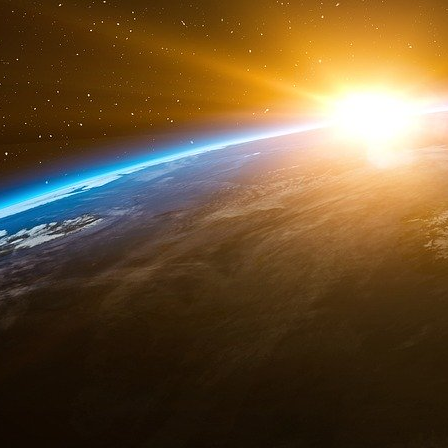
à l’export. A l’occasion d’une correspondance ave
lettre en provenance d’Espagne un coupon-rép
ce coupon a été payé en pesetas l’équivalent 
de change, il peut être échangé dans une po
cents.
Face à cet écart de valeur, la machine à rêve
les journaux financiers, compare jour après j
acheté 1 cent en Espagne ou en France peut 
aux Etats-Unis, alors il suffit d’investir un mi
millions là-bas, pour 60 millions ici. 100 million
Pour comprendre la mécanique Ponzi, il faut
e
international. Au début du XX
siècle, l’Eur
Italiens, Anglais… partent tenter leur chance
échanges entre les familles morcelées et pour
ceux qui partent et ceux qui restent, l’Union 
coupon-réponse international, une sorte de timb