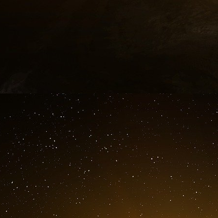
égyptien. Mes fondations sont prêtes à con
Concrètement, cela signifie créer des centres d
la réforme constitutionnelle, la lutte contre la 
démocratiques dans les pays qui demandent de
restant à l’écart des pays où de tels efforts ne
L’Egypte repésentait une place forte pour le
Gaza.
Un accord secret conclu en 2012, entre Obama 
la cession de 40% du Sinaï à Gaza.
"Plusieurs journaux égyptiens font état d’u
égyptien, de 40% du Sinai en faveur du Hamas 
l’Armée égyptienne avant la destitution de Moh
Président Egyptien déchu Mohamed Morsi, et 
L’acte en question devait profiter au mouvem
qui aurait annexé cette partie du Sinai à Gaz
d’un accord de paix global entre Israël et les p
pour les Palestiniens et une reconnaissance, à le
Le document en question serait signé par Kh