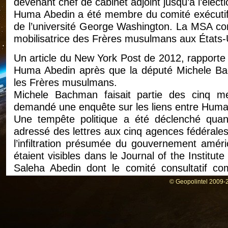
devenant chef de cabinet adjoint jusqu’à l’électi
Huma Abedin a été membre du comité exécutif 
de l’université George Washington. La MSA cons
mobilisatrice des Frères musulmans aux États-
Un article du New York Post de 2012, rappor
Huma Abedin après que la député Michele Bach
les Frères musulmans.
Michele Bachman faisait partie des cinq m
demandé une enquête sur les liens entre Huma
Une tempête politique a été déclenché qua
adressé des lettres aux cinq agences fédérale
l’infiltration présumée du gouvernement amér
étaient visibles dans le Journal of the Institut
Saleha Abedin dont le comité consultatif 
professeur à Georgetown, membre des Frè
© Geopolintel 2009-2
saoudite. L’IMM a été fondé par Syed Z. Abe
r
« soutien discret mais actif » du D
Abdullah Om
islamique mondiale (MWL) saoudienne, dont le 