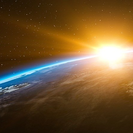
Confrérie des Frères Musulmans, par Morsi 
Musulmans.
Une contrepartie de 8 milliards de $ US aur
américaine d’Obama aux Frères Musulmans d’
arriver au pouvoir, après la chute de Hosni Mo
Aujourd’hui, après la chute de Mohamed Morsi
peuple égyptien par l’Armée Égyptienne, rapp
américain exige de Barack Obama la restitutio
Frères Musulmans.
Un mandat d’arrêt serait déposé en Egypte co
membres de son bureau, impliqués dans cet
document, si l’affaire est prouvée, ils encourai
haute trahison, selon les lois du pays.
Toutefois, il est à noter l’absence de démenti su
Frères Musulmans eux-mêmes.
Source Blog Mediapart
Geopolintel 13 décembre 2025