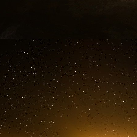
saoudien.
George Soros finance de nombreuses organi
causes mondiales telles que les droits des réfu
l’islamophobie. L’ONG française Collectif con
liens avec les Frères musulmans, et la Fond
près d’un million de dollars pour « lutter contre 
Un autre exemple est le Réseau européen cont
et plusieurs membres ont des liens avec les 
versé plus d’un million de dollars à l’ENAR.
Allemagne et dirigée par Ibrahim El-Zayat, une
allemandes comme membre des Frères musulm
Ces cas mettent en évidence une tenda
prétendument destinés à lutter contre la discrim
par soutenir des groupes aux programmes radi
Après les attentats du 11 septembre, une asso
l’Open Society Foundations de George Soros,
dollars pour influencer le département de la S
terrorisme. Les membres de cette association