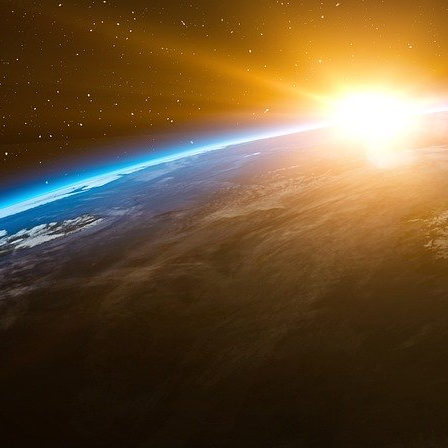
FBI dans la lutte contre le terrorisme.
Des documents confidentiels ont été rendu p
montrant que l’Open Society de Soros a dépe
2010 pour des programmes visant à affaiblir la p
La directrice exécutive de Muslim Advocates
m
l’orientation des dépenses de la fondation. M
2007 qui a « informé » la décision du conseil 
de la fondation de créer la National Secu
comme le montre un document de l’Open Socie
la reconduction du programme.
L’intérêt de Soros pour les frères musulm
printemps arabe, notamment en Egypte. En 2
Post
:
« En règle générale, je me méfie des révolution
bonnes chances de succès. En tant que ferv
société ouverte, je ne peux m’empêcher de par
Orient. J’espère que le président Obama app