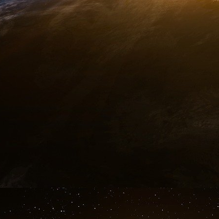
Bagdad-Damas- Beyrouth) étant disloqué, le 
découvert ses points d’appui vitaux au Leva
Hmeimin au nord de Lattaquié, plaque tournante
que la base navale de Tartous, seule et
méditerranée orientale. De ce seul point 
catastrophes potentielles à venir…