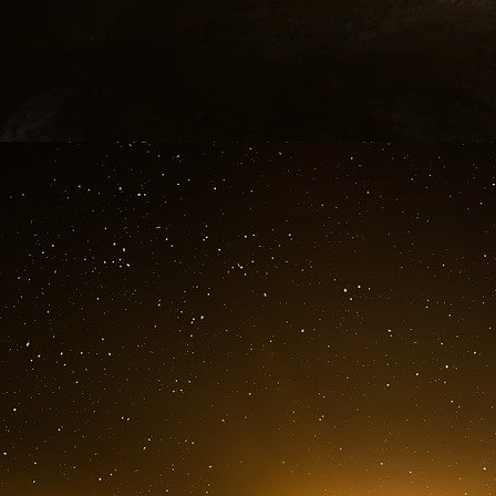
parti de Dieu libanais, le Hezbollah et les Ru
Ukraine où la Fédération de Russie n’affronte p
demi a fui à l’étranger) mais l’Otan, soit une 
(É-U et UE) adossée elle-même au potentiel
Australie, Nouvelle-Zélande, Corée du Sud, Ca
Le 30 septembre 2015, la Russie entrait avec d
Daesh et l’Armée syrienne libre. Évidemment de
Russie progresse sans le Donbass, si la poche 
petit à petit, il est clair qu’elle n’a pas le
troisième front, le premier s’étirant sur prè
l’offensive islamiste la base aérienne russe d
Lattaquié – cœur du pays alaouite – n’abritait p
Lesquels furent utilisés pour tenter d’arrêter à
chrétienne – la progression des islamistes
Pasdaran, les Gardiens de la Révolution de la 
sur le terrain, garantir la sécurité de la ville
ville d’Idlib (bastion takfiriste jamais repris p
cédé sous la poussée d’assaillants soutenus 