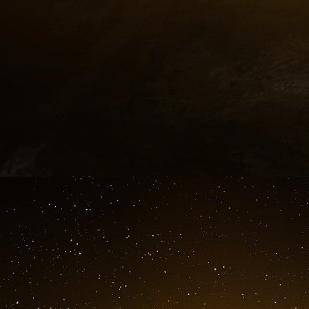
impeccable des djihadistes, leurs armes tout jus
canons, blindés, etc. On dit que les premières
des missiles turcs ? Les forces américaines 
pétroliers (syriens) au nord-est sous contrôl
bombardements ; des opérateurs de l’armée ukr
pour un meilleur usage des drones de combat
grande partie financées par le Qatar qui était
dans la chute de la Jamahiriya libyenne. Qua
rebelles de l’Armée syrienne libre (Cf. note n
syrien des hauteurs du Golan, formidable châte
ressource vitale), occupé depuis la Guerre de
par une loi de décembre 1981. Rattachement 
25 mars 2019 sous la présidence du président 
douter reconnaissant de la contribution israél
déclarations sans équivoque faites sur i24Ne
Tel est ou serait l’état des lieux expliquant
syrienne (loyaliste)… Celles-ci ayant dû faire
de l’Otan et d’Ankara par le truchement d’Al-