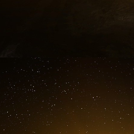
En réponse à cet acte de pur terrorisme, le 
l’ayatollah Ali Khamenei, promet à Israël 
turc Recep Tayyip Erdoğan, qui pour sa part ava
menace Israël de participer à la riposte iranie
la horde d’islamistes radicaux d’HTS en coordi
qui sont intervenues au Nord et israéliennes au
ukrainien !
Quelques heures avant la mort d’Ismaël Haniy
Hezbollah, Fouad Shukr, était lui tué à Beyr
revendiquée par Tsahal. Bras droit d’Hassan N
celui-ci perd à son tour la vie le 28 septem
bombes de 900 Kg chacune !!). Titre de gloire
barrage médiatique soulignant que la tête de c
Unis pour le double attentat d’octobre 1
américaine à Beyrouth, laquelle fit 241 vict
occupé par 58 militaires français. À part dans l
savent à ce jour que le Hezbollah encore vagi
pour perpétrer un tel carnage. Cui bono ? Cherc