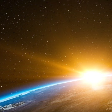
de l’éviction du pouvoir baasiste avec une f
guerre civile sur le modèle libyen au sortir d
armes éminemment philanthropiques des euratl
lui-même, et dans son ensemble. Craignons au
de flammes pour avoir soutenu et encensés de
de vider les camps où étaient internés la cr
premier lieu, mais aussi ouzbeks, tunisiens,
récolte la tempête…
La victoire de l’Occident profond et de ses proxy
du Hezbollah libanais et du Hamas palesti
apparemment félicité de la chute du pouvoir ala
de l’affaiblissement durable d’un allié liba
encombrant. Sacrifice mis dans la corbeille 
avec le camp occidentaliste. Paris valait bi
pareillement la normalisation des relations 
valent sans doute bien le passage de vie à tré
Enfin, l’immense perdant, pour l’heure, est l
désormais, est à découvert : le glacis que co