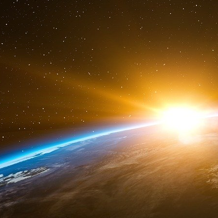
aurait appris de ses erreurs passées et sera
minorités, à tel enseigne que Téhéran se
scepticisme quant aux projets réels d’HTS s’i
revient au galop !
Pour ne pas conclure sur cet aspect de l’év
manœuvre coordonnée entre Washington, Tel-Avi
plan est une réussite presque parfaite (
observateurs avertis quant à la planification s
de reversement du pouvoir à Damas. Une opéra
si, comme tout le laisse supposer, l’évacuatio
été négocié à Doha capitale du Qatar, deux jo
bon ordre des troupes d’élites vers le réduit a
navale Russe de Tartous à laquelle il est ab
sinon c’en serait fini de sa politique d’influence 
Turquie, Russie et Iran, tous trois partenair
cherche les voies d’un règlement définitif de 
Doha 36 heures avant la chute de Damas. On p