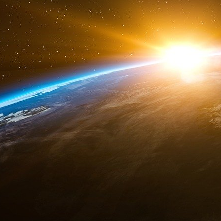
islamo-kémaliste d’Ankara.
Parlons maintenant du Hezbollah qui a joué un r
situation dans les années 2015/2018 (prise 
rappeler la terrible guerre aérienne que li
Hezbollah en particulier et à la Syrie dans un 
maîtrise totale et absolue de l’espace aé
opérations meurtrières des bippers et des t
bientôt suivies par une série d’attentats et 
Damas et à Téhéran…
Le 31 juillet 2024, au petit matin, Ismaël Ha
Hamas meurt dans un attentat (roquette, mis
résidence officielle, dans le quartier nord 
à l’investiture du nouveau président iranien 
de son prédécesseur le président Raïssi, le 
Réfugié au Qatar depuis les tueries en Israël 
voix politique du Hamas et son négociateur 
relatifs à un cessez-le-feu et à la libération des 