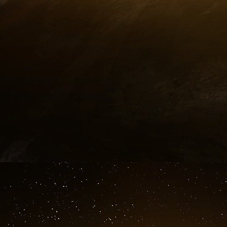
écrit aura été passé afin que la Turquie tienne
pour que soit respectée les terres alaouites e
en question la base de Tartous. Pour le reste 
nous concerne pas, qu’il se débrouille entre eux
Post-scriptum
Qui sont en fin de comptes les grands pe
invraisemblable OPA occidentaliste sur Damas
d’Israël dont les chars depuis la chute de Dam
du Golan en pays Druze… et dont l’aviation 
centaines, nuit et jour - tout ce qui, de pr
résistance armée loyaliste, ceci par exemple 
usines de production d’armes chimiques. Après 
ouvert un quatrième front victorieux.
Second au palmarès du succès, l’axe otano-kiévi
n’eut pu être conduite de façon aussi magist
journées.
Le premier des perdants, outre la Syrie elle-m