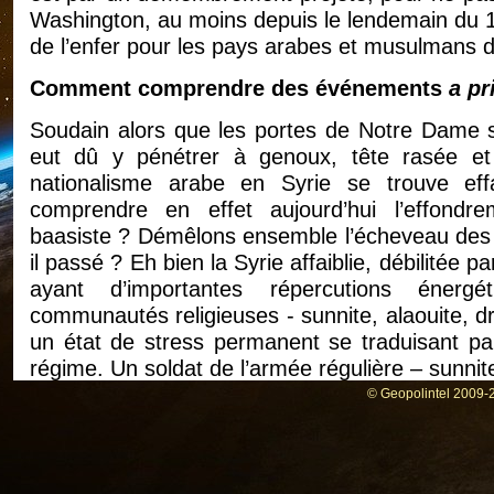
Washington, au moins depuis le lendemain du 11
de l’enfer pour les pays arabes et musulmans de
Comment comprendre des événements
a pr
Soudain alors que les portes de Notre Dame s’
eut dû y pénétrer à genoux, tête rasée et
nationalisme arabe en Syrie se trouve 
comprendre en effet aujourd’hui l’effondr
baasiste ? Démêlons ensemble l’écheveau des
il passé ? Eh bien la Syrie affaiblie, débilité
ayant d’importantes répercutions énergé
communautés religieuses - sunnite, alaouite, d
un état de stress permanent se traduisant par
régime. Un soldat de l’armée régulière – sunnit
15 $ par mois alors qu’il lui en faudrait au mo
© Geopolintel 2009-2
restreinte possible. Comment imaginer que ce 
faire blesser ou mourir pour un régime dont il
Passons aux circonstances générales. Le régim