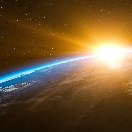
et vous saurez… !
Pourquoi la Syrie s’est-elle retrouvée dém
venue ?
Retour à la question liminaire. Pourquoi, comme
été évoqué les causes endogènes, extrême a
syrienne, démotivation ou démobilisation mora
avec une guerre contre l’Occident collectif in
complicité actives d’élites politiques europé
Scholz, Starmer), l’ensemble sous la houl
protestant ; la guerre dévastatrice et indiscrim
par les airs et par la guerre terroriste – s
terroriste ! – qui a littéralement éreinté les
regagner leurs postes de combat face à l’enn
Maintenant à la question comment cela a-t-il 
tout bonnement parce que si l’on regarde pa
masse de la Turquie pilier oriental de l’Otan. P
heure une chose sautait immédiatement au