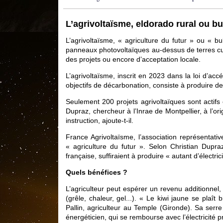
L’agrivoltaïsme, eldorado rural ou bul
L’agrivoltaïsme, « agriculture du futur » ou « 
panneaux photovoltaïques au-dessus de terres cul
des projets ou encore d’acceptation locale.
L’agrivoltaïsme, inscrit en 2023 dans la loi d’ac
objectifs de décarbonation, consiste à produire de l
Seulement 200 projets agrivoltaïques sont actifs
Dupraz, chercheur à l’Inrae de Montpellier, à l’o
instruction, ajoute-t-il.
France Agrivoltaïsme, l’association représentativ
« agriculture du futur ». Selon Christian Dupra
française, suffiraient à produire « autant d’électri
Quels bénéfices ?
L’agriculteur peut espérer un revenu additionnel, 
(grêle, chaleur, gel...). « Le kiwi jaune se plaî
Pallin, agriculteur au Temple (Gironde). Sa serr
énergéticien, qui se rembourse avec l’électricité p