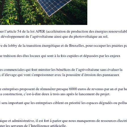
er l’article 54 de la loi APER (accélération de production des énergies renouvelabl
e développement de l’agrivoltaïsme ainsi que du photovoltaïque au sol.
du lobby de la transition énergétique et de Bruxelles, pour occuper les prairies p
 trahison des élus locaux qui sont à la fois cupides et dépassées par les enjeux
 commerciales qui font miroiter les bénéfices de l’agrivoltaïsme sans évaluer la
aux d’élevage qui vont s’empoisonner avec la poussière d’érosion des pannaeaux
ine entreprises proposent de rémunérer presque 6000 euros de revenus par an et par he
a construction, c’est-à-dire deux à trois ans après le lancement du projet.
l sera important que les entreprises ciblent en priorité les espaces dégradés ou pollu
ique et administrative, il est fort à parier que nous manquerons de ressources électr
r les serveurs de l’Intelligence artificielle.