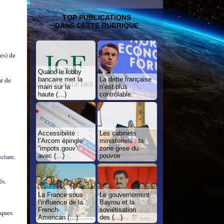
TOP PUBLICATIONS
DANS CETTE RUBRIQUE
es) de
Quand le lobby
ar de
bancaire met la
La dette française
main sur la
n’est plus
haute (…)
contrôlable.
Accessibilité :
Les cabinets
l’Arcom épingle
ministériels : la
“impots.gouv”
zone grise du
ctare.
avec (…)
pouvoir
és.
La France sous
Le gouvernement
l’influence de la
Bayrou et la
French-
soviétisation
iques
American (…)
des (…)