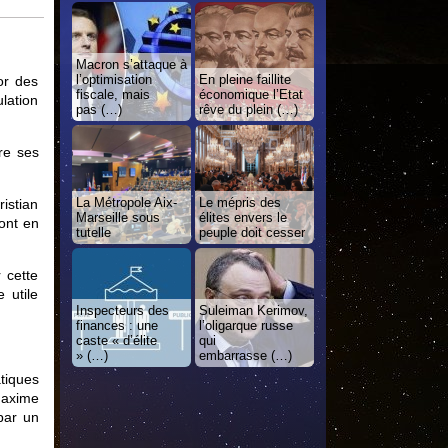
Macron s’attaque à
l’optimisation
En pleine faillite
or des
fiscale, mais
économique l’Etat
lation
pas (…)
rêve du plein (…)
dre ses
La Métropole Aix-
Le mépris des
istian
Marseille sous
élites envers le
sont en
tutelle
peuple doit cesser
 cette
 utile
Inspecteurs des
Suleiman Kerimov,
finances : une
l’oligarque russe
caste « d’élite
qui
» (…)
embarrasse (…)
atiques
 Maxime
par un