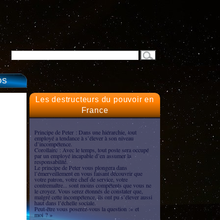
OS
Les destructeurs du pouvoir en
France
Principe de Peter : Dans une hiérarchie, tout
employé a tendance à s’élever à son niveau
d’incompétence.
Corollaire : Avec le temps, tout poste sera occupé
par un employé incapable d’en assumer la
responsabilité.
Le principe de Peter vous plongera dans
l’émerveillement en vous faisant découvrir que
votre patron, votre chef de service, votre
contremaître... sont moins compétents que vous ne
le croyez. Vous serez étonnés de constater que,
malgré cette incompétence, ils ont pu s’élever aussi
haut dans l’échelle sociale.
Peut-être vous poserez-vous la question :« et
moi ? »