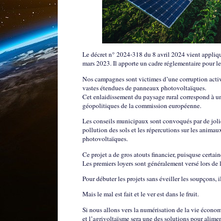
Le décret n° 2024-318 du 8 avril 2024 vient appliqu
mars 2023. Il apporte un cadre réglementaire pour l
Nos campagnes sont victimes d’une corruption active 
vastes étendues de panneaux photovoltaïques.
Cet enlaidissement du paysage rural correspond à une
géopolitiques de la commission européenne.
Les conseils municipaux sont convoqués par de jolies
pollution des sols et les répercutions sur les anim
photovoltaïques.
Ce projet a de gros atouts financier, puisquse certa
Les premiers loyers sont généralement versé lors de l
Pour débuter les projets sans éveiller les soupçons, i
Mais le mal est fait et le ver est dans le fruit.
Si nous allons vers la numérisation de la vie économ
et l’agrivoltaïsme sera une des solutions pour alimente