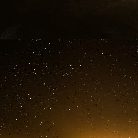
leurs exposés d’aujourd’hui. Compte tenu de l
nous devions tirer la sonnette d’alarme.
Comme nous l’avons déclaré le 8 août, la Fra
le projet du gouvernement israélien d’étendre
contrôle de la ville de Gaza en vue d’établir 
bande de Gaza. La France appelle le gouverneme
Il réitère sa ferme opposition à tout plan d’occ
bande de Gaza et au déplacement forcé de sa 
d’autres violations flagrantes du droit interna
aux principes fondamentaux sur lesquels repo
avec l’avis consultatif de la Cour internati
représenteraient également une menace pour la
impasse absolue.
L’extension et l’intensification des opérations m
densément peuplées de Gaza auraient des 
Dans la ville de Gaza, mais aussi dans le rest
conditions horribles. Les images d’enfants mour
quête de nourriture sont insupportables.