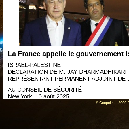
La France appelle le gouvernement is
ISRAËL-PALESTINE
DECLARATION DE M. JAY DHARMADHIKARI
REPRÉSENTANT PERMANENT ADJOINT DE LA
AU CONSEIL DE SÉCURITÉ
New York, 10 août 2025
© Geopolintel 2009-2
Monsieur le Président
Je tiens à vous remercier d’avoir convoqué 
demandée avec nos partenaires européens au C
remercier le Secrétaire général adjoint Miro