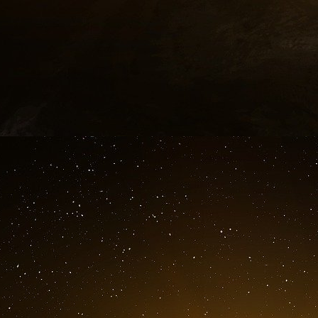
Voyages » ont réduit ce résultat de moitié voi
sa part une perte sèche a minima de 19,2 M€
alors même qu’elle était déjà en difficulté fina
à une exigence de maîtrise renouvelée de ses 
qui, en 2007, avait bénéficié de 33 M€ de cré
sport, tient pour l’essentiel aux engagement
d’organiser cette manifestation et à une form
annuelles, ainsi qu’à la multiplication de proje
final.
Le présent rapport émet en conséquence à
recommandations pour que cette situation 
l’organisation des principaux grands événements