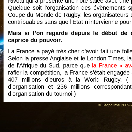
Rivoal qui a présenté une note salée avec une p
Quelque soit l’organisation des évènements 
Coupe du Monde de Rugby, les organisateurs ont
contribuables sans que l’Etat n’intervienne pour
Mais si l’on regarde depuis le début de c
caprice du pouvoir.
La France a payé très cher d’avoir fait une fo
Selon la presse Anglaise et le London Times, la
de l’Afrique du Sud, parce que
la France « av
rafler la compétition, la France s’était engagé
407 millions d’euros à la World Rugby. ( 1
d’organisation et 236 millions correspond
d’organisation du tournoi )
En janvier 2017, la Fédération Française de 
© Geopolintel 2009-2
confié, moyennant un contrat de 120.000 eur
XV, la société de Claude Atcher. Ce dernier a m
leurs services à la Fédération. Le budget du d