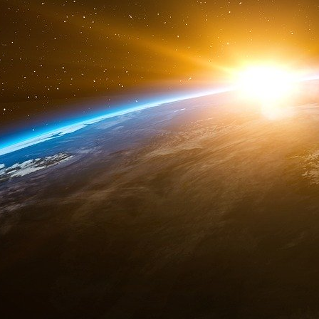
paiement de la commission (424.000 € pour l
2017) a ainsi été différé du 28 août au 15 nov
Son montant serait revu à la baisse dès lors 
reprise par l’État. Une issue plausible puisqu
projet de loi de finances 2018.
COUR DES COMPTES 08.04.2025
La Coupe du monde de rugby a été un incont
sportif. La progression de 15 % du nombre de lic
compétition sur l’image de la France grâce à
renforcent son bilan bilan positif. Cependant
choix stratégiques hasardeux qui ont entraîné
d’organisation et, en conséquence, de moindr
développement du rugby en France.
Si World Rugby a réalisé le meilleur résultat fi
« France 2023 », strictement limité à l’orga
meilleur jamais enregistré par les comités d’o
les pertes enregistrées sur « Campus 2023 