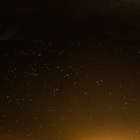
euros, selon le journal le JDD.
L’Inspection Générale des Finances a été c
jeunesse et des sports d’évaluer les conditio
monde masculine de rugby de 2023, remportée p
le 15 novembre 2017.
Emmanuel Macron a conduit la délégation fran
la soutenance du dossier français devant le Co
« Cet engagement traduit le soutien du Préside
France pour l’organisation de la Coupe du Mo
Président de la Fédération Française de Rugby
La World Rugby a exigé de chaque candidat 
la Caisse des dépôts et consignations a reçu un
et des Comptes publics, Gérald Darmanin
demandant, dans le cadre de ses missions d’
garantie de 171 millions d’euros.
Toujours selon le JDD, la direction gén
rétroactivement auprès de Cyril Mourin, le