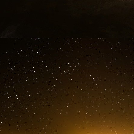
du petit Bardella pour évincer Marine ?
Pour Laurent Alexandre, la victoire du RN en 
socialistes en 1981.
Laurent Alexandre se définit ainsi : « Il se tr
mal à droite mais je peux aller dans plei
régulièrement dans des loges maçonniques tr
« extrêmement éloigné des extrêmes », « lib
« macroniste ».
« Je crois en la libre entreprise, au libre-
Rassemblement national. Mon positionnement s
je suis du centre gauche. »
Il faut comprendre comment et pourquoi Laure
Jordan Bardella.
Laurent Alexandre, son « dada » c’est l’intellig
du Rassemblement national se passionne égalemen
point de départ remonte en 2020 avec un rapp
l’intelligence artificielle à l’initiative du Ra
le Rassemblement national est soutenu par qua