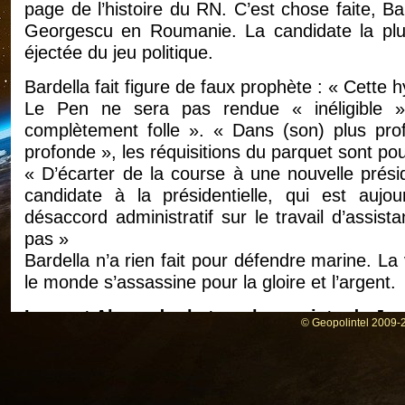
page de l’histoire du RN. C’est chose faite, B
Georgescu en Roumanie. La candidate la plus
éjectée du jeu politique.
Bardella fait figure de faux prophète : « Cette
Le Pen ne sera pas rendue « inéligible »
complètement folle ». « Dans (son) plus prof
profonde », les réquisitions du parquet sont pour
« D’écarter de la course à une nouvelle préside
candidate à la présidentielle, qui est auj
désaccord administratif sur le travail d’assist
pas »
Bardella n’a rien fait pour défendre marine. La v
le monde s’assassine pour la gloire et l’argent.
Laurent Alexandre le transhumaniste de Jac
© Geopolintel 2009-2
En 2022, Laurent Alexandre avait déclaré 
pourrait être au pouvoir dans les dix procha
l’arrivée du RN au pouvoir un jour ou l’autre ». 