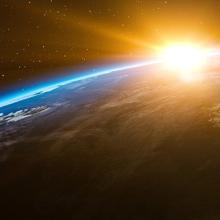
de Renew, la formation libéral dessinée par 
Si la réglementation de l’IA est le cheval de ba
le doit. Mais pourtant ce n’était pas le sujet
Lebreton qui s’opposait à cette stratégie et
supporté que Gilles Lebreton puisse lui poser
portera la campagne présidentielle de 2027.
Le 19 juin 2023 un colloque a été organisé pa
Jordan Bardella est membre. Parmi le public
Fauré créateur de la plateforme Whaller. Bardell
replacement » avait cette fois ci concl
économiquement et intellectuellement.
A quoi doit on ce revirement ?
Peut être à la promesse d’un bel avenir s’il dev
Laurent Alexandre et peut être un peu aussi par
"Quel honneur d’être à côté de @jattali dans la 
Attali est mon idole depuis que j’ai 13 ans.
C’est un très grand monsieur". pic.twitter.co