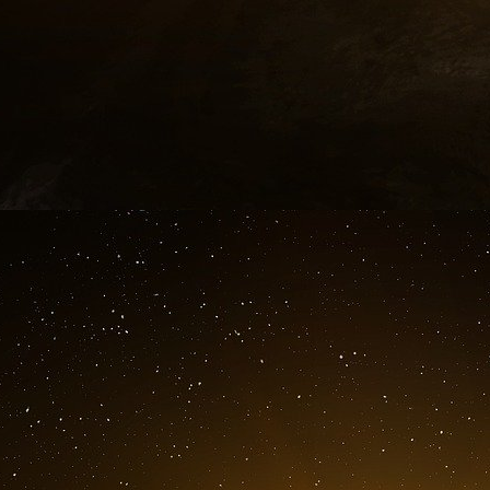
— Docteur Laurent Alexandre (@dr_l_alexandr
Bardella a tourné le dos au RN et condamné Mari
veut peut être sauver sa peau en raison d
collaborateur parlementaire en 2015 et po
l’innocentent.
Le Conseil constitutionnel s’est prononcé vend
qu’un élu local frappé d’une peine d’inéligibilité
Le Conseil constitutionnel a rendu son ve
constitutionnalité » (QPC) relative à la peine
en juin 2024 à deux ans de prison dont un f
d’interdiction d’exercer une fonction publique et 
Même si cette décision n’était à priori pas de
cheveu sur la soupe. « Il revient au juge d’appr
que cette mesure est susceptible de porter à
préservation de la liberté de l’électeur. » Le j
de la liberté de la France.
L’enjeu était capital pour le pouvoir macronien